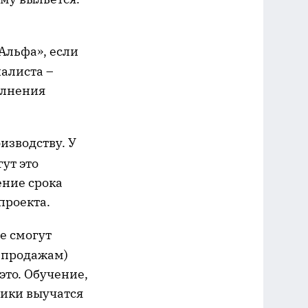
льфа», если
иалиста –
олнения
зводству. У
ут это
ение срока
проекта.
 смогут
 продажам)
 это. Обучение,
щики выучатся