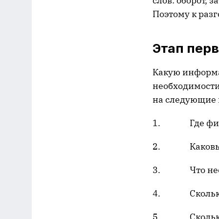
слов: оборот, 
Поэтому к разг
Этап перв
Какую информа
необходимости
на следующие 
1. Где фирма
2. Каковы п
3. Что необх
4. Сколько э
5. Сколько э