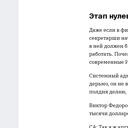
Этап нуле
Даже если в ф
секретарши нач
в ней должен б
работать. Поче
современные И
Системный адми
дерьмо, он не 
полдня делаю, 
Виктор Федоро
тысячи долларо
СА: Так я ж ап