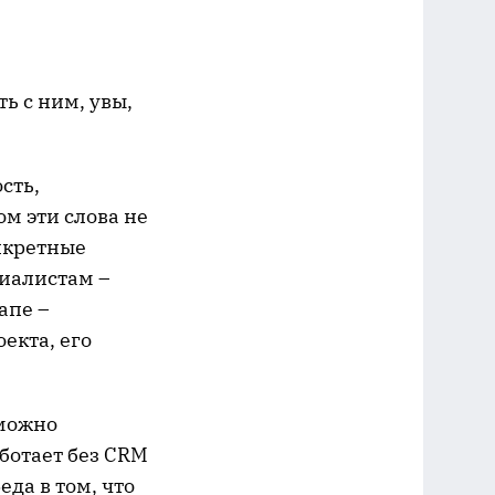
ь с ним, увы,
сть,
ом эти слова не
онкретные
циалистам –
апе –
екта, его
 можно
ботает без CRM
еда в том, что