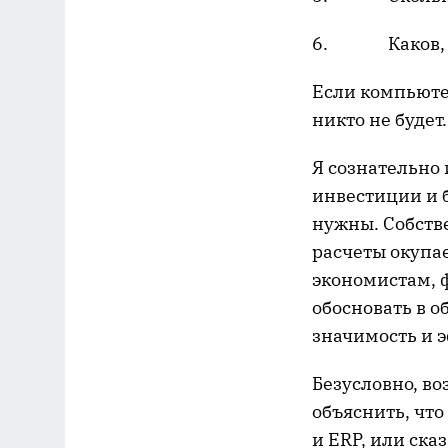
6. Каков, в 
Если компьютер
никто не будет.
Я сознательно 
инвестиции и б
нужны. Собств
расчеты окупа
экономистам, 
обосновать в о
значимость и 
Безусловно, в
объяснить, что
и ERP, или сказ