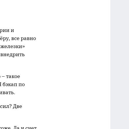
рии и
ёру, все равно
«железки»
о внедрить
 – такое
Я бэкап по
ивать.
сил? Две
оже. Да и счет