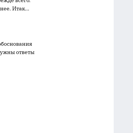
режде всего.
анее. Итак…
обоснования
нужны ответы