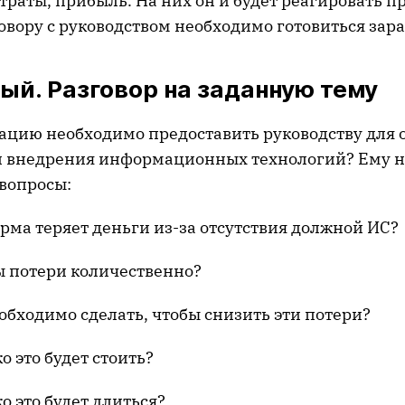
затраты, прибыль. На них он и будет реагировать п
овору с руководством необходимо готовиться зар
ый. Разговор на заданную тему
цию необходимо предоставить руководству для 
 внедрения информационных технологий? Ему 
вопросы:
 теряет деньги из-за отсутствия должной ИС?
отери количественно?
одимо сделать, чтобы снизить эти потери?
то будет стоить?
то будет длиться?