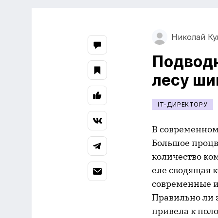
Николай Ку
Подводн
лесу ш
IT-ДИРЕКТОРУ
В современном
Большое процв
количество ко
еле сводящая 
современные и
Правильно ли 
привела к пол