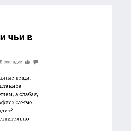
и чьи в
В закладки
льные вещи.
читанное
ием, а слабая,
 офисе самые
одит?
йствительно