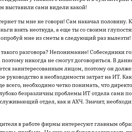
ам выставили сами видели какой!
тернет ты мне не говори! Сам накачал половину. К
еньги взять неоткуда, а еще ты со своими глупост
попробуй мне из сметы в следующий раз вылезти!
 такого разговора? Непонимание! Собеседники го
 поэтому никогда не смогут договориться. В данн
ется заинтересованным лицом, поэтому он долже
ое руководство в необходимости затрат на ИТ. Как
е всего, необходимо четко понимать, что директ
лубоко безразличны проблемы ИТ отдела сами по 
бслуживающий отдел, как и АХЧ. Значит, необход
дителя в работе фирмы интересуют главным обра