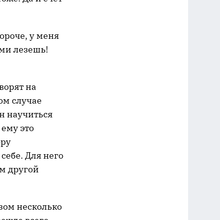
ороче, у меня
ями лезешь!
ворят на
ом случае
н научиться
 ему это
ору
себе. Для него
им другой
зом несколько