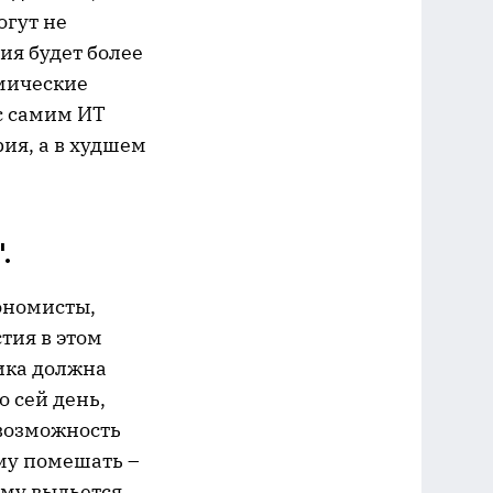
огут не
ия будет более
омические
с самим ИТ
ия, а в худшем
.
ономисты,
тия в этом
мика должна
о сей день,
возможность
му помешать –
ему выльется.