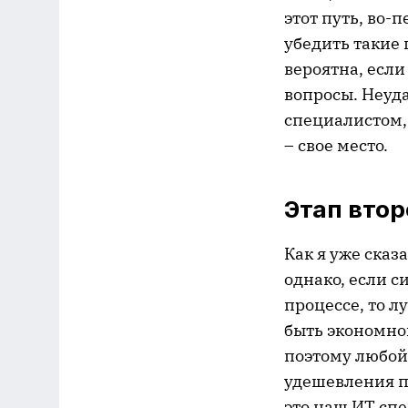
этот путь, во-
убедить такие 
вероятна, есл
вопросы. Неуда
специалистом, 
– свое место.
Этап втор
Как я уже ска
однако, если с
процессе, то л
быть экономной
поэтому любой
удешевления п
это наш ИТ спе