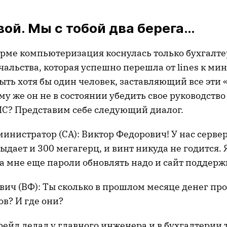
вой. Мы с тобой два берега…
ирме компьютеризация коснулась только бухгалте
альства, которая успешно перешла от lines к мин
ыть хотя бы один человек, заставляющий все эти 
му же он не в состоянии убедить свое руководств
С? Представим себе следующий диалог.
нистратор (СА): Виктор Федорович! У нас сервер
выдает и 300 мегагерц, и винт никуда не годится. 
а мне еще пароли обновлять надо и сайт поддерж
вич (ВФ): Ты сколько в прошлом месяце денег про
в? И где они?
грейд делал у главного инженера и в бухгалтерии т