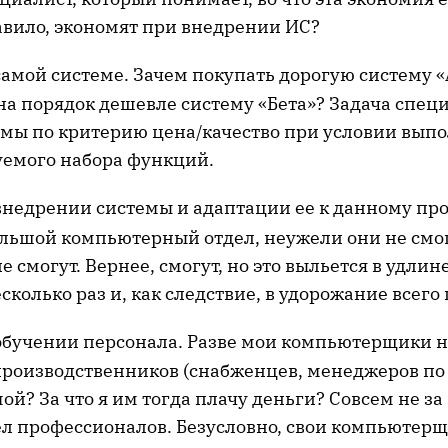
авило, экономят при внедрении ИС?
истеме. Зачем покупать дорогую систему «А
на порядок дешевле систему «Бета»? Задача спец
емы по критерию цена/качество при условии вып
уемого набора функций.
ии системы и адаптации ее к данному прои
ольшой компьютерный отдел, неужели они не смог
не смогут. Вернее, смогут, но это выльется в удлин
сколько раз и, как следствие, в удорожание всего 
ии персонала. Разве мои компьютерщики не
производственников (снабженцев, менеджеров по
мой? За что я им тогда плачу деньги? Совсем не за
дел профессионалов. Безусловно, свои компьютер