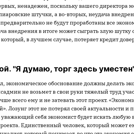
первых, ненадежен, поскольку вашего директора м
пиаровские штучки, а во-вторых, неудача внедрен
и предварительно не будут проработаны все экон
ча внедрения в итоге может сыграть злую шутку 
который, в лучшем случае, потеряет кредит довер
ой. "Я думаю, торг здесь уместен"
зал, экономическое обоснование должны делать эк
исадмин не возьмет в свои руки тяжелый труд учас
учше всего ему и не затевать этот проект. «Эконо
». Лозунг этот не потерял своей актуальности и п
 уважающий себя экономист будет искать любую 
роекта. Единственный человек, который может е
циалист, который понимает, во что эта экономия 