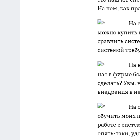
На чем, как пр
На самой с
можно купить 
сравнить сист
системой треб
На внедрен
нас в фирме б
сделать? Увы, 
внедрения в не
На обучен
обучить моих 
работе с систе
опять-таки, у