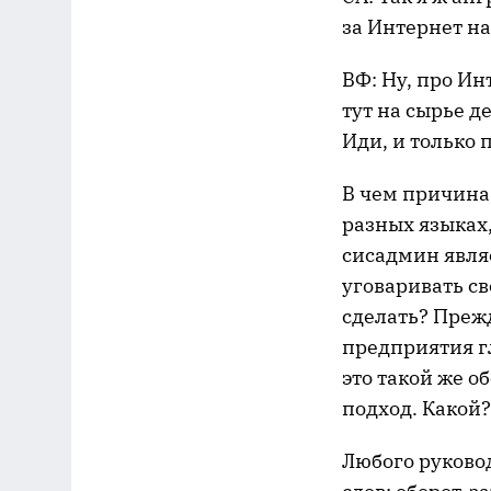
за Интернет н
ВФ: Ну, про Ин
тут на сырье д
Иди, и только 
В чем причина
разных языках,
сисадмин явля
уговаривать св
сделать? Прежд
предприятия г
это такой же о
подход. Какой?
Любого руково