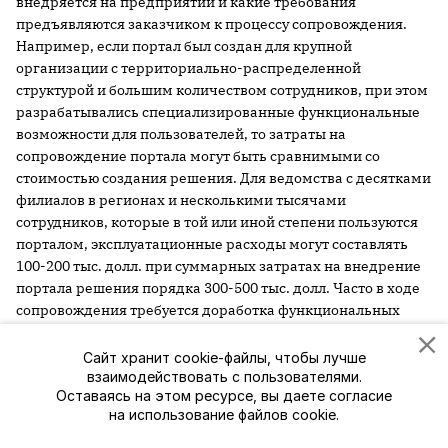
внедряется на предприятии и какие требования
предъявляются заказчиком к процессу сопровождения.
Например, если портал был создан для крупной
организации с территориально-распределенной
структурой и большим количеством сотрудников, при этом
разрабатывались специализированные функциональные
возможности для пользователей, то затраты на
сопровождение портала могут быть сравнимыми со
стоимостью создания решения. Для ведомства с десятками
филиалов в регионах и несколькими тысячами
сотрудников, которые в той или иной степени пользуются
порталом, эксплуатационные расходы могут составлять
100-200 тыс. долл. при суммарных затратах на внедрение
портала решения порядка 300-500 тыс. долл. Часто в ходе
сопровождения требуется доработка функциональных
возможностей портала по запросам пользователей, их
дополнительное обучение, модернизация
Сайт хранит cookie-файлы, чтобы лучше
инфраструктуры – подобные шаги также удорожают
взаимодействовать с пользователями.
Оставаясь на этом ресурсе, вы даете согласие
эксплуатацию. Стремление сэкономить на эксплуатации в
на использование файлов cookie.
таком случае, не привлекая к сопровождению компанию-
разработчика, а опираясь на собственные силы, может