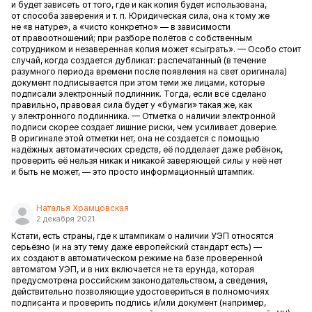
и будет зависеть от того, где и как копия будет использована,
от способа заверения и т. п. Юридическая сила, она к тому же
не «в натуре», а «чисто конкретно» — в зависимости
от правоотношений; при разборе полётов с собственным
сотрудником и незаверенная копия может «сыграть». — Особо стоит
случай, когда создается дубликат: распечатанный (в течение
разумного периода времени после появления на свет оригинала)
документ подписывается при этом теми же лицами, которые
подписали электронный подлинник. Тогда, если всё сделано
правильно, правовая сила будет у «бумаги» такая же, как
у электронного подлинника. — Отметка о наличии электронной
подписи скорее создает лишние риски, чем усиливает доверие.
В оригинале этой отметки нет, она не создается с помощью
надёжных автоматических средств, её подделает даже ребёнок,
проверить её нельзя никак и никакой заверяющей силы у неё нет
и быть не может, — это просто информационный штампик.
Наталья Храмцовская
2 декабря 2021
Кстати, есть страны, где к штампикам о наличии УЭП относятся
серьёзно (и на эту тему даже европейский стандарт есть) —
их создают в автоматическом режиме на базе проверенной
автоматом УЭП, и в них включается не та ерунда, которая
предусмотрена российским законодательством, а сведения,
действительно позволяющие удостовериться в полномочиях
подписанта и проверить подпись и/или документ (например,