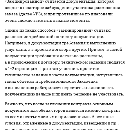
«Заминированной» считается документация, которая
вводит в некоторое заблуждение участника размещения
заказа (далее УРЗ), и при прочтении её по диагонали
очень сложно заметить важные моменты.
Одним из таких способов «заминирования» считают
разнесение требований по тексту документации.
Например, в документации требования к выполнению
услуг одни, а в проекте договора другие. Причем, в самой
документации требования детально расписаны,
а в приложении к договору, техническом задании сводятся
к 1-2 страницам. При этом участник, прочитав
техническое задание в части документации, испугавшись
таких объёмов и требовательности Заказчика
к выполнению работ, может перестать анализировать
документацию дальше и принять решение не участвовать.
Важно то, что после заключения контракта основным
документом для обеих сторон является именно контракт
со всеми неотъемлемыми приложениями. А все иные
условия, отраженные в документации, извещении и пр.,
но не внесенные в контракт, уже не значимы для сторон.