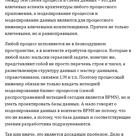
Между тем схема процесса и схема данных – это два
ключевых аспекта архитектуры любого процессного
приложения, а моделирование процессов и
моделирование данных являются для процессного
инженера ключевыми компетенциями. Причем не только
ключевыми, но и равноправными.
Любой процесс исполняется не в безвоздушном
пространстве, а в контексте атрибутов процесса. Которые в
любой мало-мальски серьезной задаче, конечно же,
представляют собой не просто перечень строк и чисел, а
разветвленную структуру данных с мастер-данными,
справочниками, связями 1:М и т.п. Поэтому процессный
инженер обязан не только владеть нотацией
моделирования бизнес-процессов (самой
распространенной нотацией сегодня является BPMN), но и
уметь проектировать базы данных. А мало говорят о
моделировании данных в контексте BPMS не потому, что
это не важно, а потому, что база данных и соответствующие
умения разработчика подразумеваются.
Так или иначе, это является досадным пробелом. Дело в