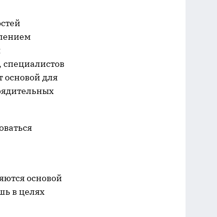
остей
влением
я
 специалистов
т основой для
рядительных
оваться
яются основой
шь в целях