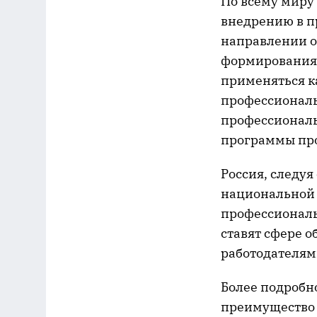
По всему миру 
внедрению в п
направлении о
формирования 
применяться ка
профессиональн
профессиональ
программы про
Россия, следуя
национальной 
профессиональ
ставят сфере о
работодателям
Более подробно
преимущество 