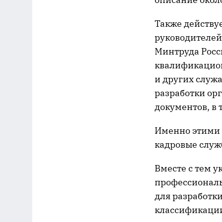
Также действу
руководителей
Минтруда Росс
квалификацион
и других служ
разработки ор
документов, в
Именно этими
кадровые служ
Вместе с тем 
профессиональ
для разработки
классификаци