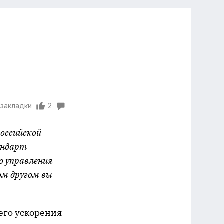
 закладки
2
оссийской
андарт
ю управления
ом другом вы
его ускорения