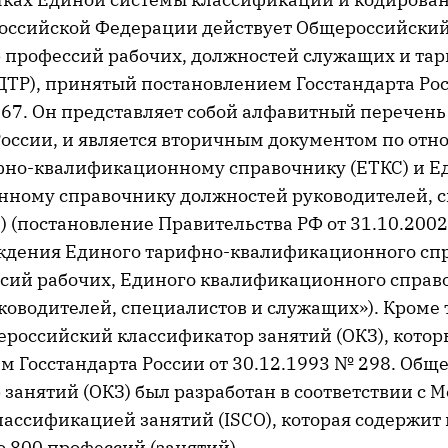
оссийской Федерации действует Общероссийски
 профессий рабочих, должностей служащих и та
ДТР), принятый постановлением Госстандарта Рос
367. Он представляет собой алфавитный перечень
оссии, и является вторичным документом по отн
но-квалификационному справочнику (ЕТКС) и Е
ному справочнику должностей руководителей, с
) (постановление Правительства РФ от 31.10.2002
ждения Единого тарифно-квалификационного сп
ссий рабочих, Единого квалификационного справ
оводителей, специалистов и служащих»). Кроме т
ероссийский классификатор занятий (ОКЗ), кото
м Госстандарта России от 30.12.1993 № 298. Общ
 занятий (ОКЗ) был разработан в соответствии с
лассификацией занятий (ISCO), которая содержит 
 800 профессий (занятий).