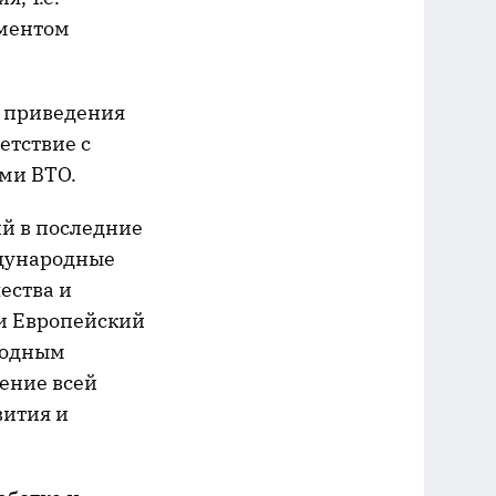
ементом
ь приведения
етствие с
ми ВТО.
ий в последние
ждународные
ества и
 и Европейский
родным
чение всей
вития и