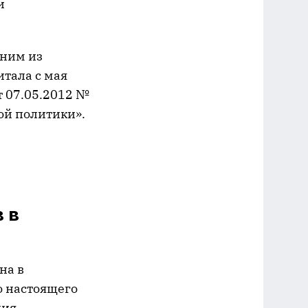
и
дним из
итала с мая
т 07.05.2012 №
ой политики».
 в
на в
о настоящего
ния