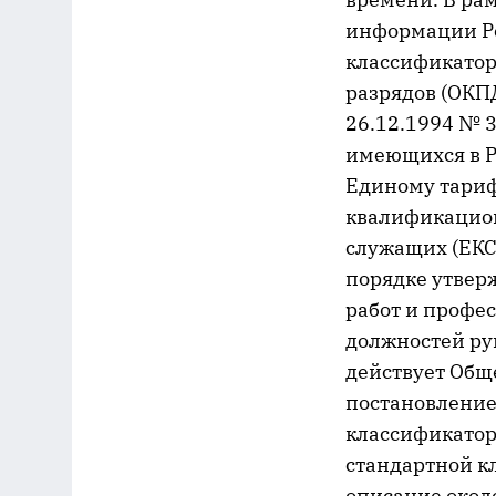
информации Р
классификатор
разрядов (ОКП
26.12.1994 № 
имеющихся в Р
Единому тариф
квалификацион
служащих (ЕКС
порядке утвер
работ и профе
должностей рук
действует Общ
постановление
классификатор
стандартной к
описание около