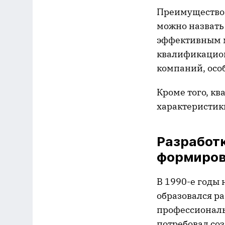
Преимущество
можно назвать 
эффективным 
квалификацион
компаний, осо
Кроме того, к
характеристики
Разработ
формиров
В 1990-е годы
образовался р
профессиональ
потребовал соз