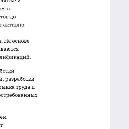
аботке и
ся в
тов до
т активно
. На основе
ываются
алификаций.
аботки
и, разработки
рынка труда и
востребованных
чем
т