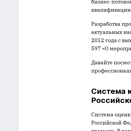
бизнес-потоко
квалификации 
Разработка пр
актуальных на
2012 года с в
597 «О меропр
Давайте посмо
профессиональ
Система 
Российск
Система оценк
Российской Фе
времени. В ра