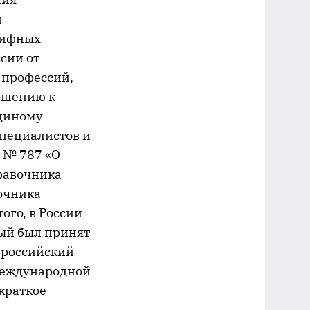
й
рифных
сии от
 профессий,
ошению к
диному
пециалистов и
 № 787 «О
равочника
очника
ого, в России
рый был принят
ероссийский
 Международной
краткое