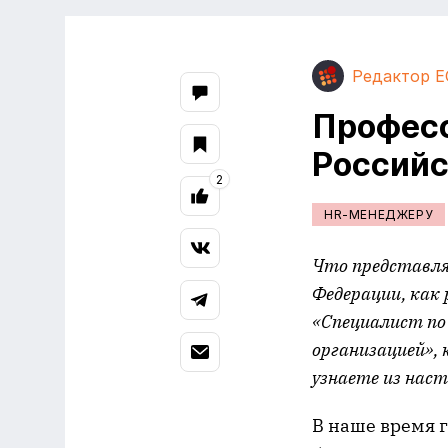
Редактор E
Професс
Россий
2
HR-МЕНЕДЖЕРУ
Что представля
Федерации, как
«Специалист по
организацией», 
узнаете из нас
В наше время 