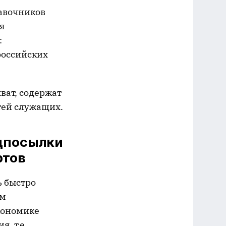
авочников
я
:
российских
ват, содержат
стей служащих.
дпосылки
ртов
ь быстро
ем
кономике
, т.е.