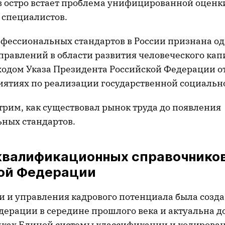
в остро встает проблема унифицированной оценк
специалистов.
офессиональных стандартов в России признана о
правлений в области развития человеческого кап
ыходом Указа Президента Российской Федерации о
иятиях по реализации государственной социальн
трим, как существовал рынок труда до появления
ных стандартов.
квалификационных справочников
ой Федерации
и и управления кадрового потенциала была созда
дерации в середине прошлого века и актуальна д
мках Единой системы классификации и кодирова