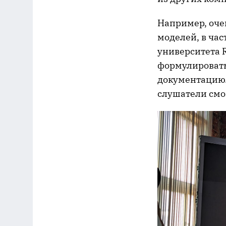
Например, оче
моделей, в час
университета R
формулировать
документацию.
слушатели смо