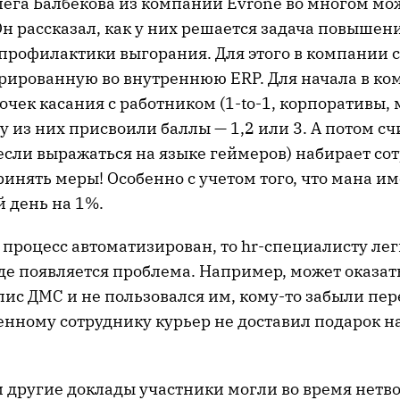
лега Балбекова из компании Evrone во многом мо
н рассказал, как у них решается задача повышен
 профилактики выгорания. Для этого в компании 
грированную во внутреннюю ERP. Для начала в к
очек касания с работником (1-to-1, корпоративы, 
у из них присвоили баллы — 1,2 или 3. А потом сч
если выражаться на языке геймеров) набирает со
ринять меры! Особенно с учетом того, что мана им
 день на 1%.
 процесс автоматизирован, то hr-специалисту лег
де появляется проблема. Например, может оказать
лис ДМС и не пользовался им, кому-то забыли пе
енному сотруднику курьер не доставил подарок н
и другие доклады участники могли во время нетв