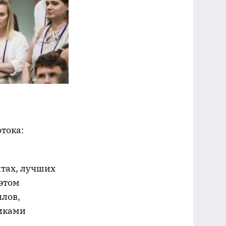
тока:
нтах, лучших
этом
ллов,
иками