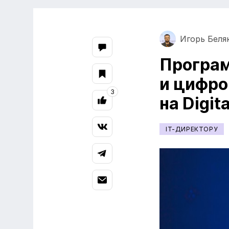
Игорь Беля
Програм
и цифро
3
на Digi
IT-ДИРЕКТОРУ