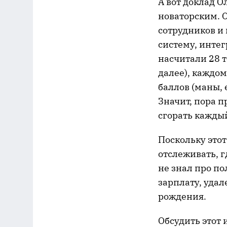
А вот доклад О
новаторским. О
сотрудников и
систему, инте
насчитали 28 т
далее), каждом
баллов (маны, 
Значит, пора п
сгорать каждый
Поскольку этот
отслеживать, г
не знал про по
зарплату, удал
рождения.
Обсудить этот 