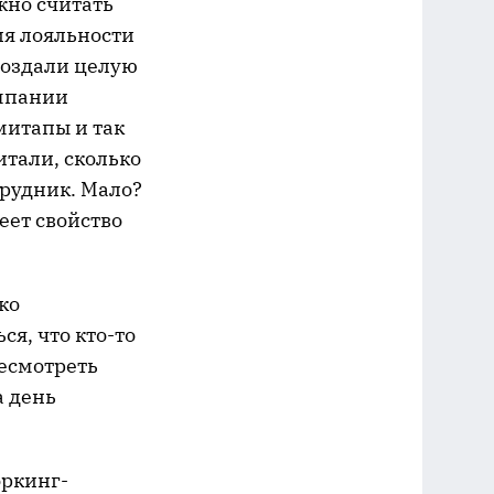
жно считать
ия лояльности
создали целую
омпании
митапы и так
итали, сколько
трудник. Мало?
еет свойство
ко
ся, что кто-то
ресмотреть
а день
оркинг-