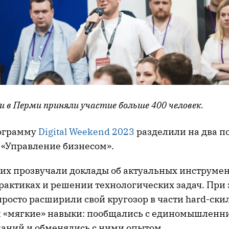
и в Перми приняли участие больше 400 человек.
рограмму
Digital Weekend 2023
разделили на два по
 «Управление бизнесом».
них прозвучали доклады об актуальных инструме
актиках и решении технологических задач. При 
росто расширили свой кругозор в части hard-ски
и «мягкие» навыки: пообщались с единомышленн
паний и обменялись с ними опытом.