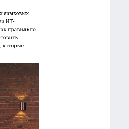
х языковых
из ИТ-
как правильно
отовить
, которые