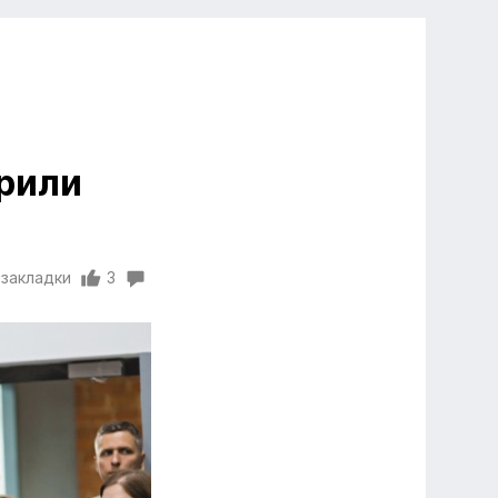
орили
 закладки
3