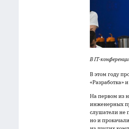
В IT-конференци
В этом году п
«Разработка» и
На первом из 
инженерных пр
слушатели не п
но и прокачал
из других ком