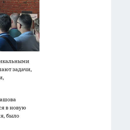
никальными
шают задачи,
и,
гашова
ся в новую
ия, было