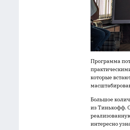
Программа пот
практическими
которые встаю
масштабирован
Большое колич
из Тинькофф. О
реализованную 
интересно узн