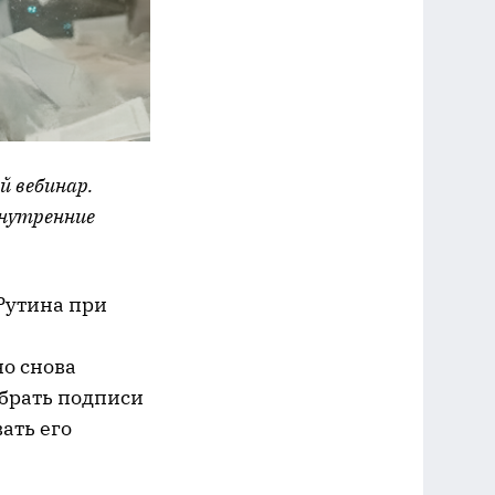
й вебинар.
внутренние
Рутина при
но снова
обрать подписи
ать его