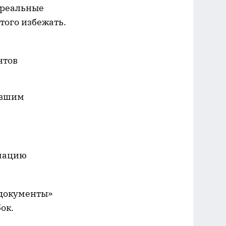
т реальные
того избежать.
нтов
евшим
рмацию
 документы»
ок.