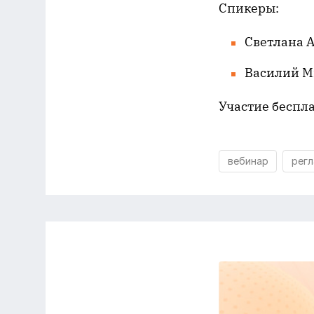
Спикеры:
Светлана А
Василий М
Участие беспл
вебинар
рег