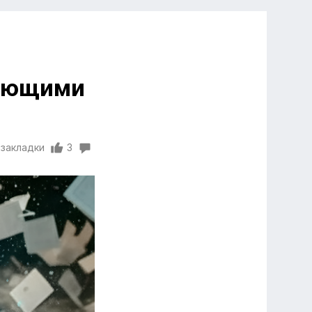
рующими
 закладки
3