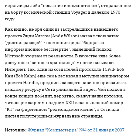
иероглифы либо "послание инопланетянам", отправленное
на борту космической станции Voyager в далеком 1970
году.
Как видно, не зря один из застрельщиков нынешнего
проекта Энди Уилсон (Andy Wilson) назвал свою затею
"долгоиграющей" - по мнению ряда "борцов за
информационное бессмертие", нынешний подход
Microsoft оторван от реальности. В качестве куда более
доступного "вечного хранилища" многие называют
Интернет. Так, один из создателей протокола TCP/IP Боб
Кан (Bob Kahn) еще семь лет назад выступил инициатором
проекта Handle, предписывающего навечно присваивать
каждому ресурсу в Сети уникальный адрес. Чей подход в
конце концов победит, вероятно, скажут наши потомки,
читающие жарким полднем XXII века нынешний номер
"КТ" на фирменном "редмондском камне", в Сети или
листая полустершиеся журнальные страницы.
Источник:
Журнал "Компьютерра" №4 от 31 января 2007