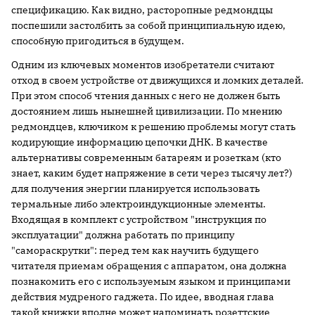
спецификацию. Как видно, расторопные редмондцы
поспешили застолбить за собой принципиальную идею,
способную пригодиться в будущем.
Одним из ключевых моментов изобретатели считают
отход в своем устройстве от движущихся и ломких деталей.
При этом способ чтения данных с него не должен быть
достоянием лишь нынешней цивилизации. По мнению
редмондцев, ключиком к решению проблемы могут стать
кодирующие информацию цепочки ДНК. В качестве
альтернативы современным батареям и розеткам (кто
знает, каким будет напряжение в сети через тысячу лет?)
для получения энергии планируется использовать
термальные либо электроиндукционные элементы.
Входящая в комплект с устройством "инструкция по
эксплуатации" должна работать по принципу
"самораскрутки": перед тем как научить будущего
читателя приемам обращения с аппаратом, она должна
познакомить его с используемым языком и принципами
действия мудреного гаджета. По идее, вводная глава
такой книжки вполне может напоминать розеттские