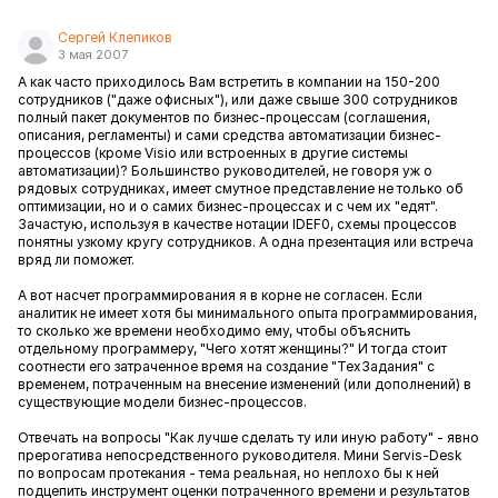
Сергей Клепиков
3 мая 2007
А как часто приходилось Вам встретить в компании на 150-200
сотрудников ("даже офисных"), или даже свыше 300 сотрудников
полный пакет документов по бизнес-процессам (соглашения,
описания, регламенты) и сами средства автоматизации бизнес-
процессов (кроме Visio или встроенных в другие системы
автоматизации)? Большинство руководителей, не говоря уж о
рядовых сотрудниках, имеет смутное представление не только об
оптимизации, но и о самих бизнес-процессах и с чем их "едят".
Зачастую, используя в качестве нотации IDEF0, схемы процессов
понятны узкому кругу сотрудников. А одна презентация или встреча
вряд ли поможет.
А вот насчет программирования я в корне не согласен. Если
аналитик не имеет хотя бы минимального опыта программирования,
то сколько же времени необходимо ему, чтобы объяснить
отдельному программеру, "Чего хотят женщины?" И тогда стоит
соотнести его затраченное время на создание "ТехЗадания" с
временем, потраченным на внесение изменений (или дополнений) в
существующие модели бизнес-процессов.
Отвечать на вопросы "Как лучше сделать ту или иную работу" - явно
прерогатива непосредственного руководителя. Мини Servis-Desk
по вопросам протекания - тема реальная, но неплохо бы к ней
подцепить инструмент оценки потраченного времени и результатов