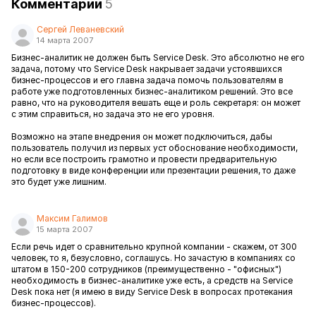
Комментарии
5
Сергей Леваневский
14 марта 2007
Бизнес-аналитик не должен быть Service Desk. Это абсолютно не его
задача, потому что Service Desk накрывает задачи устоявшихся
бизнес-процессов и его главна задача помочь пользователям в
работе уже подготовленных бизнес-аналитиком решений. Это все
равно, что на руководителя вешать еще и роль секретаря: он может
с этим справиться, но задача это не его уровня.
Возможно на этапе внедрения он может подключиться, дабы
пользователь получил из первых уст обоснование необходимости,
но если все построить грамотно и провести предварительную
подготовку в виде конференции или презентации решения, то даже
это будет уже лишним.
Максим Галимов
15 марта 2007
Если речь идет о сравнительно крупной компании - скажем, от 300
человек, то я, безусловно, соглашусь. Но зачастую в компаниях со
штатом в 150-200 сотрудников (преимущественно - "офисных")
необходимость в бизнес-аналитике уже есть, а средств на Service
Desk пока нет (я имею в виду Service Desk в вопросах протекания
бизнес-процессов).