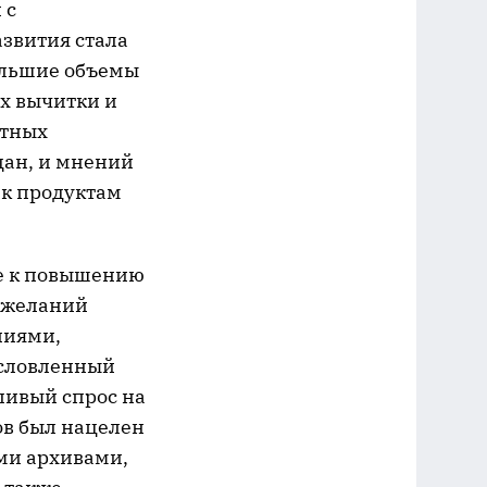
 с
звития стала
ольшие объемы
их вычитки и
стных
дан, и мнений
 к продуктам
ие к повышению
пожеланий
ниями,
условленный
ливый спрос на
ов был нацелен
ми архивами,