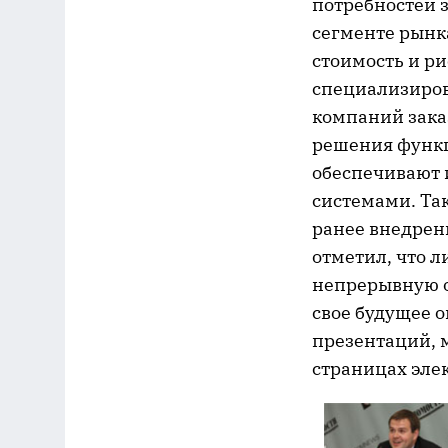
потребностей 
сегменте рынк
стоимость и р
специализиров
компаний зака
решения функц
обеспечивают 
системами. Так
ранее внедрен
отметил, что 
непрерывную о
свое будущее 
презентаций, м
страницах эле