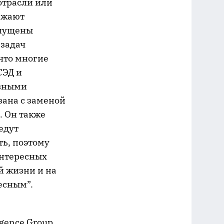
отрасли или
ижают
ыпущены
задач
что многие
СЭД и
ивными
зана с заменой
. Он также
едут
ь, поэтому
интересных
й жизни и на
есным”.
igence Group