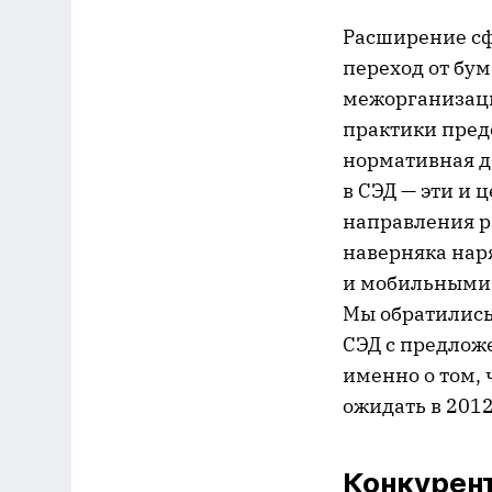
Расширение сф
переход от бу
межорганизаци
практики пред
нормативная д
в СЭД — эти и 
направления р
наверняка нар
и мобильными 
Мы обратились
СЭД с предлож
именно о том, 
ожидать в 2012
Конкурент