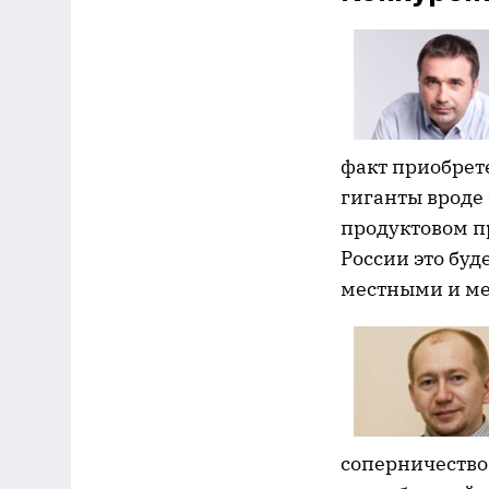
факт приобрет
гиганты вроде 
продуктовом пр
России это бу
местными и м
соперничество