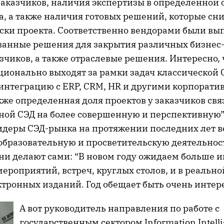
заказчиков, наличия экспертизы в определенной 
а, а также наличия готовых решений, которые сн
иски проекта. Соответственно вендорами были в
анные решения для закрытия различных бизнес-
зчиков, а также отраслевые решения. Интересно, 
ионально выходят за рамки задач классической 
интеграцию с ERP, CRM, HR и другими корпорат
же определенная доля проектов у заказчиков свя
ной СЭД на более совершенную и перспективную”
лидеры СЭД-рынка на протяжении последних лет в
бразовательную и просветительскую деятельност
они делают сами: “В новом году ожидаем больше 
ероприятий, встреч, круглых столов, и в реально
ктронных изданий. Год обещает быть очень интер
А вот руководитель направления по работе с
государственным сектором Information Intell