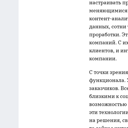
настраивать пр
меняющимися б
контент-анали
данных, сотни
проработки. Эт
компаний. С и
клиентов, и и
компании.
С точки зрени
функционала. 
заказчиков. В
близкими к со
возможностью 
эти технологии
на решения, с