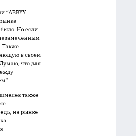
ии “ABBYY
 рынке
было. Но если
ь незамеченным
. Также
вляющую в своем
Думаю, что для
между
м”.
ушмелев также
рые
едь, на рынке
нка
ия