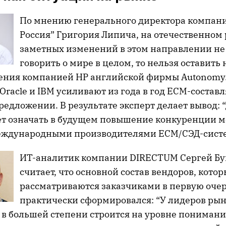
По мнению генерального директора компан
Россия” Григория Липича, на отечественном
заметных изменений в этом направлении не 
говорить о мире в целом, то нельзя оставит
ения компанией HP английской фирмы Autonomy
Oracle и IBM усиливают из года в год ECM-соста
едложении. В результате эксперт делает вывод: “
дет означать в будущем повышение конкуренции 
еждународными производителями ECM/СЭД-систе
ИТ-аналитик компании DIRECTUM Сергей Б
считает, что основной состав вендоров, кото
рассматриваются заказчиками в первую очер
практически сформировался: “У лидеров ры
 в большей степени строится на уровне пониман