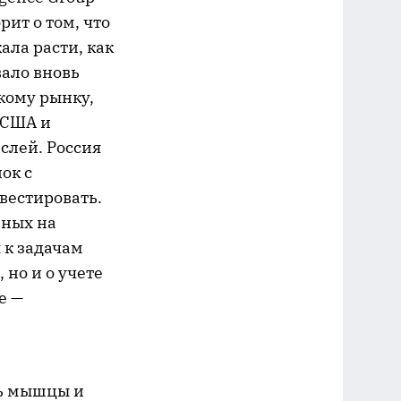
рит о том, что
ала расти, как
вало вновь
кому рынку,
 США и
слей. Россия
ок с
вестировать.
нных на
 к задачам
 но и о учете
е —
ть мышцы и