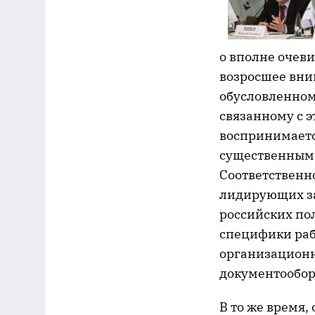
о вполне очеви
возросшее вни
обусловленном
связанному с 
воспринимаетс
существенным 
Соответственн
лидирующих за
российских пол
специфики раб
организационн
документооборо
В то же время