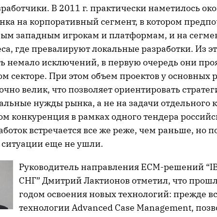
работчики. В 2011 г. практически наметилось ок
нка на корпоративный сегмент, в котором предп
ным западным игрокам и платформам, и на сегме
са, где превалируют локальные разработки. Из эт
ть немало исключений, в первую очередь они про
м секторе. При этом объем проектов у основных 
очно велик, что позволяет ориентировать страте
альные нужды рынка, а не на задачи отдельного 
ом конкуренция в рамках одного тендера российс
боток встречается все же реже, чем раньше, но п
 ситуации еще не ушли.
Руководитель направления ECM-решений “IB
СНГ” Дмитрий Лактионов отметил, что прошл
годом освоения новых технологий: прежде вс
технологии Advanced Case Management, поз