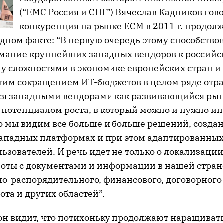
(“EMC Россия и СНГ”) Вячеслав Кадников гово
конкуренция на рынке ECM в 2011 г. продолж
дном факте: “В первую очередь этому способство
мание крупнейших западных вендоров к российс
у сложностями в экономике европейских стран и
этим сокращением ИТ-бюджетов в целом ряде отра
я западными вендорами как развивающийся рын
потенциалом роста, в который можно и нужно ин
о мы видим все больше и больше решений, созда
падных платформах и при этом адаптированных
ьзователей. И речь идет не только о локализации,
оты с документами и информации в нашей стран
о-распорядительного, финансового, договорного
та и других областей”.
, он видит, что потихоньку продолжают наращива