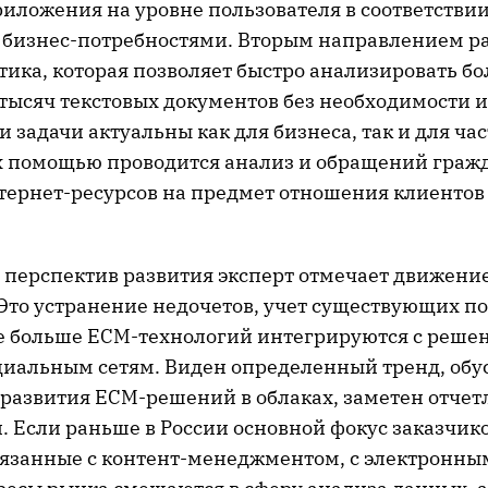
иложения на уровне пользователя в соответствии
изнес-потребностями. Вторым направлением ра
тика, которая позволяет быстро анализировать б
 тысяч текстовых документов без необходимости 
и задачи актуальны как для бизнеса, так и для ча
х помощью проводится анализ и обращений граж
нтернет-ресурсов на предмет отношения клиентов
я перспектив развития эксперт отмечает движен
Это устранение недочетов, учет существующих 
се больше ECM-технологий интегрируются с реше
циальным сетям. Виден определенный тренд, об
развития ECM-решений в облаках, заметен отчет
. Если раньше в России основной фокус заказчик
вязанные с контент-менеджментом, с электронны