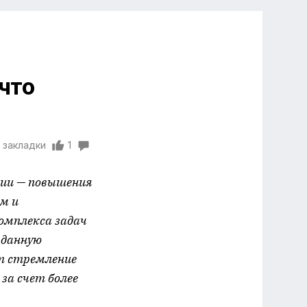
что
 закладки
1
ции — повышения
м и
омплекса задач
 данную
ет стремление
за счет более