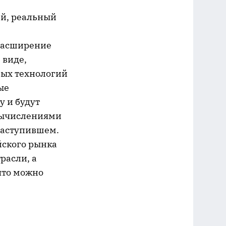
й, реальный
расширение
 виде,
ных технологий
ые
 и будут
вычислениями
наступившем.
йского рынка
расли, а
 что можно