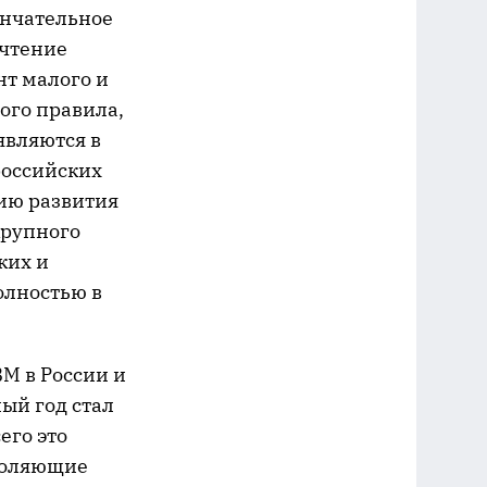
ончательное
очтение
нт малого и
ого правила,
являются в
российских
гию развития
крупного
ких и
олностью в
M в России и
ый год стал
его это
воляющие