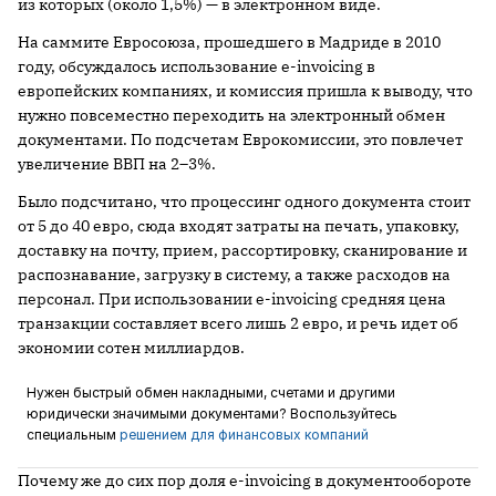
из которых (около 1,5%) — в электронном виде.
На саммите Евросоюза, прошедшего в Мадриде в 2010
году, обсуждалось использование е-invoicing в
европейских компаниях, и комиссия пришла к выводу, что
нужно повсеместно переходить на электронный обмен
документами. По подсчетам Еврокомиссии, это повлечет
увеличение ВВП на 2–3%.
Было подсчитано, что процессинг одного документа стоит
от 5 до 40 евро, сюда входят затраты на печать, упаковку,
доставку на почту, прием, рассортировку, сканирование и
распознавание, загрузку в систему, а также расходов на
персонал. При использовании е-invoicing средняя цена
транзакции составляет всего лишь 2 евро, и речь идет об
экономии сотен миллиардов.
Нужен быстрый обмен накладными, счетами и другими
юридически значимыми документами? Воспользуйтесь
специальным
решением для финансовых компаний
Почему же до сих пор доля е-invoicing в документообороте