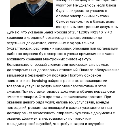
workflow. Не удивлюсь, если банки
будут в лидерах по участию в
обмене электронными счетами.
Самое главное, что в банках знают,
как хранить электронные документы.
Думаю, что указание Банка России от 25.11.2009 №2346-У «О
хранении в кредитной организации в электронном виде
отдельных документов, связанных с оформлением
бухгалтерских, расчетных и кассовых операций при организации
работ по ведению бухгалтерского учета» применимо и в части
архивного хранения электронных счетов-фактур.
Большинство операций с клиентами производится в рамках
долговременных договорных отношений. Плата за обслуживание
взимается в безакцептном порядке. Поэтому основное
применение e-invoicing найдет в расчетах с поставщиками
товаров и услуг. Но услуги наиболее перспективны в этом
смысле. При поставке товаров документы обычно передаются
вместе с товаром. Это простая и сложившаяся практика. При
оказании целого ряда услуг, например, услуг связи, аренды
помещений, рекламных площадей в рамках уже заключенных
договоров нет возможности отправить бумажные документы с
оказией. Документы пересылаются почтовой или
фельдъегерской службой, что требует затрат и неудобно.