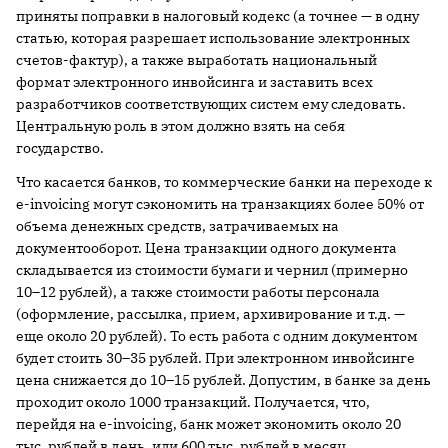
приняты поправки в налоговый кодекс (а точнее — в одну
статью, которая разрешает использование электронных
счетов-фактур), а также выработать национальный
формат электронного инвойсинга и заставить всех
разработчиков соответствующих систем ему следовать.
Центральную роль в этом должно взять на себя
государство.
Что касается банков, то коммерческие банки на переходе к
е-invoicing могут сэкономить на транзакциях более 50% от
объема денежных средств, затрачиваемых на
документооборот. Цена транзакции одного документа
складывается из стоимости бумаги и чернил (примерно
10–12 рублей), а также стоимости работы персонала
(оформление, рассылка, прием, архивирование и т.д. —
еще около 20 рублей). То есть работа с одним документом
будет стоить 30–35 рублей. При электронном инвойсинге
цена снижается до 10–15 рублей. Допустим, в банке за день
проходит около 1000 транзакций. Получается, что,
перейдя на е-invoicing, банк может экономить около 20
тыс. рублей в день, или 600 тыс. рублей в месяц.