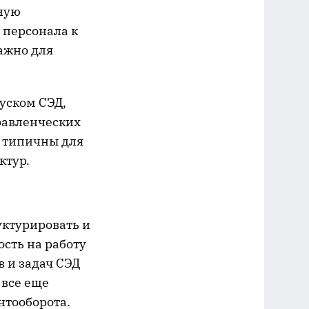
ьную
 персонала к
ажно для
уском СЭД,
равленческих
и типичны для
ктур.
уктурировать и
сть на работу
 и задач СЭД
 все еще
нтооборота.