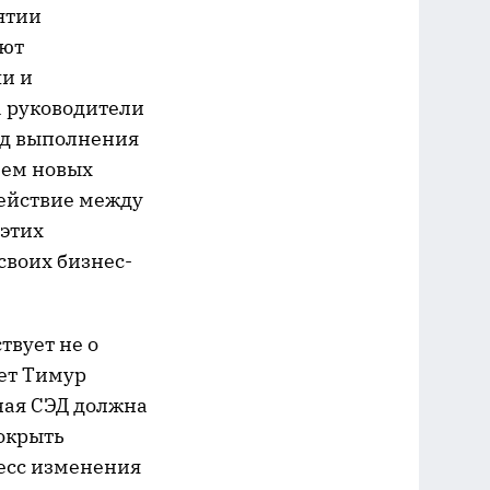
ятии
ают
чи и
а руководители
од выполнения
ием новых
действие между
 этих
своих бизнес-
твует не о
ает Тимур
ная СЭД должна
окрыть
цесс изменения