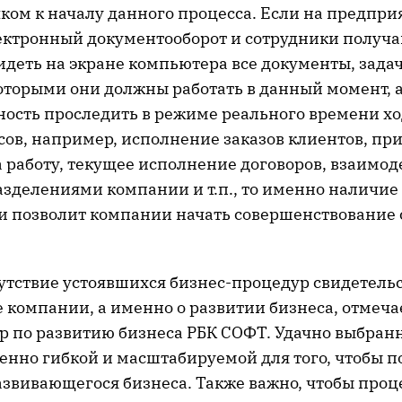
ком к началу данного процесса. Если на предпри
ектронный документооборот и сотрудники получ
идеть на экране компьютера все документы, зада
которыми они должны работать в данный момент, 
ость проследить в режиме реального времени х
сов, например, исполнение заказов клиентов, пр
а работу, текущее исполнение договоров, взаимо
зделениями компании и т.п., то именно наличие
и позволит компании начать совершенствование 
утствие устоявшихся бизнес-процедур свидетельс
е компании, а именно о развитии бизнеса, отмеч
ор по развитию бизнеса РБК СОФТ. Удачно выбран
енно гибкой и масштабируемой для того, чтобы п
азвивающегося бизнеса. Также важно, чтобы про