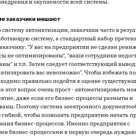
внедрения и окупаемости всей системы.
ме заказчики мешают
систему автоматизации, заказчики часто в резул
аботающую систему, а стандартный набор претен
аказчику: "У вас на предприятии не сделан реин
сы не оптимизированы", "ваши сотрудники недос
ы" и т.п. Затем следует соответствующий вывод:
матизировать вас невозможно". Чтобы избежать п
бходимо правильно подойти к оценке существую
на этот вопрос очень прост - автоматизировать м
ятие, даже если его бизнес-процессы размыты и
ваны. Поэтому система электронного документоо
о гибкой, чтобы позволить предприятию начать п
ания бизнес-процессов. Именно предприятия с
и бизнес-процессами в первую очередь нуждают