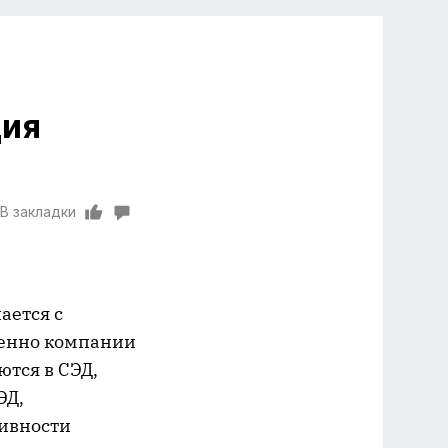
ция
В закладки
ается с
менно компании
тся в СЭД,
ЭД,
тивности