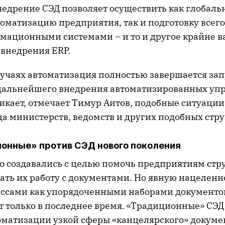
внедрение СЭД позволяет осуществить как глобал
оматизацию предприятия, так и подготовку всего
рмационными системами – и то и другое крайне в
внедрения ERP.
лучаях автоматизация полностью завершается зап
дальнейшего внедрения автоматизированных уп
никает, отмечает Тимур Аитов, подобные ситуаци
а министерств, ведомств и других подобных стру
онные» против СЭД нового поколения
о создавались с целью помочь предприятиям стр
ть их работу с документами. Но явную нацеленно
ессами как упорядоченными наборами документов
 только в последнее время. «Традиционные» СЭД
томатизации узкой сферы «канцелярского» докуме