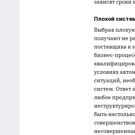
зависят сроки 
Плохой систе
Выбрав плохую 
получают не р
поставщика к з
бизнес-процес
квалифицирован
условиях авто
ситуаций, нео
систем. Ответ 
любое предпри
неструктуриро
быть настольк
совершенствов
несовершенным