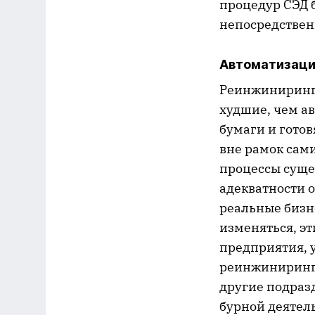
процедур СЭД 
непосредствен
Автоматизаци
Реинжиниринг 
худшие, чем а
бумаги и готов
вне рамок сами
процессы сущес
адекватности о
реальные бизн
изменяться, эт
предприятия, 
реинжиниринге
другие подразд
бурной деятел