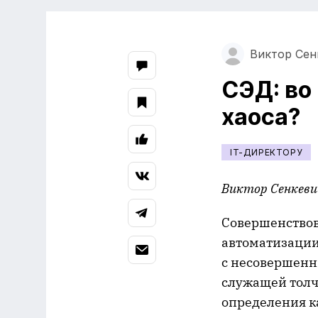
Виктор Сен
СЭД: во
хаоса?
IT-ДИРЕКТОРУ
Виктор Сенкеви
Совершенствов
автоматизации
с несовершенн
служащей толчк
определения к