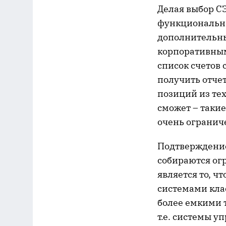
Делая выбор СЭ
функциональнос
дополнительны
корпоративным
список счетов
получить отче
позиций из тех
сможет – такие
очень огранич
Подтверждение
собираются ог
является то, ч
системами кла
более емкими 
т.е. системы 