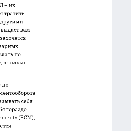
Д – их
я тратить
 другими
 выдаст вам
 захочется
оварных
елать не
 а только
 не
ументооборота
азывать себя
бя гораздо
ement» (ECM),
ется