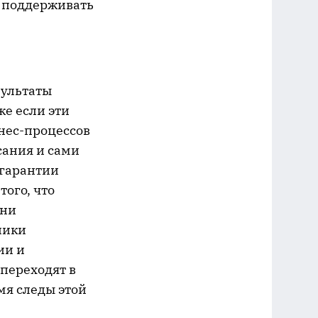
и поддерживать
зультаты
же если эти
знес-процессов
сания и сами
 гарантии
того, что
ени
ники
ии и
переходят в
мя следы этой