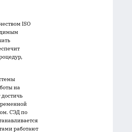
чеством ISO
ходимым
чать
еспечит
роцедур,
стемы
аботы на
 достичь
евременной
ом. СЭД по
танавливается
нтами работают