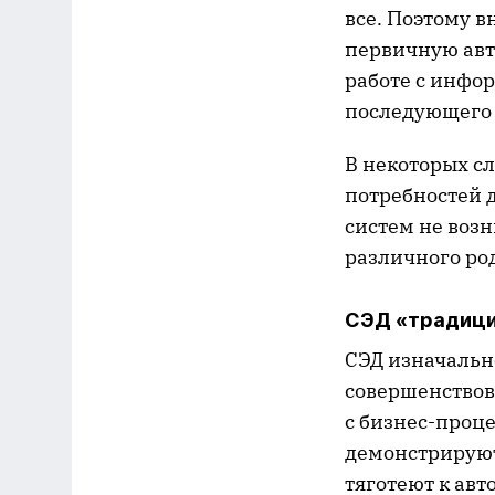
все. Поэтому 
первичную авт
работе с инфо
последующего 
В некоторых с
потребностей 
систем не воз
различного род
СЭД «традици
СЭД изначальн
совершенствова
с бизнес-проц
демонстрируют
тяготеют к ав