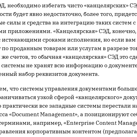
Д, необходимо избегать чисто «канцелярских» СЭ
ти будет явно недостаточно, более того, придетс
е силы и средства на интеграцию таких систем с
и приложениями. «Канцелярская» СЭД, конечно,
 с истекающими сроками исполнения, но если вам
т по проданным товарам или услугам в разрезе т
 же счетов, то обычная «канцелярская» СЭД это сд
 системы не хранят всю информацию о документе,
енный набор реквизитов документа.
м, что системы управления документами больше
раничиваться узкой сферой «канцелярского» док
то практически все западные системы перестали н
сса «Document Management», а позиционируют се
терминами, например, «Enterprise Content Manag
управления корпоративным контентом (предполага