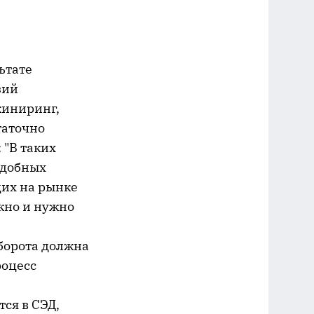
ьтате
зий
жиниринг,
таточно
 "В таких
одобных
щих на рынке
ожно и нужно
борота должна
роцесс
ся в СЭД,