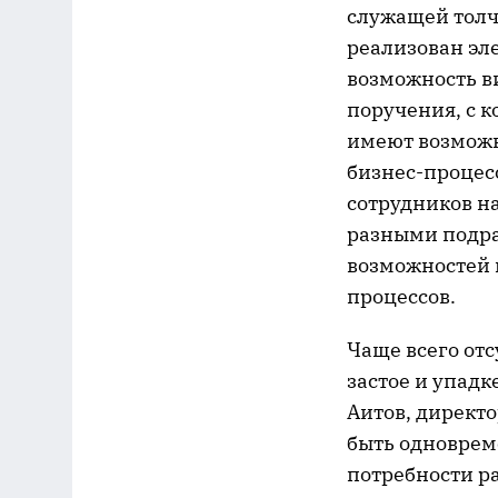
служащей толч
реализован эл
возможность в
поручения, с 
имеют возможн
бизнес-процес
сотрудников н
разными подра
возможностей 
процессов.
Чаще всего отс
застое и упадк
Аитов, директ
быть одноврем
потребности р