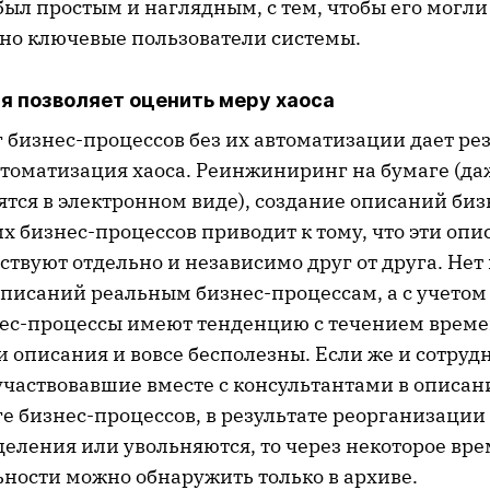
был простым и наглядным, с тем, чтобы его могл
но ключевые пользователи системы.
я позволяет оценить меру хаоса
бизнес-процессов без их автоматизации дает ре
втоматизация хаоса. Реинжиниринг на бумаге (да
ятся в электронном виде), создание описаний би
х бизнес-процессов приводит к тому, что эти опи
твуют отдельно и независимо друг от друга. Нет
писаний реальным бизнес-процессам, а с учетом 
ес-процессы имеют тенденцию с течением врем
и описания и вовсе бесполезны. Если же и сотруд
участвовавшие вместе с консультантами в описан
 бизнес-процессов, в результате реорганизации 
еления или увольняются, то через некоторое вре
ьности можно обнаружить только в архиве.