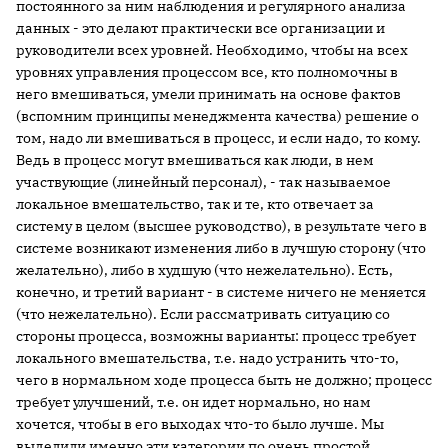
постоянного за ним наблюдения и регулярного анализа
данных - это делают практически все организации и
руководители всех уровней. Необходимо, чтобы на всех
уровнях управления процессом все, кто полномочны в
него вмешиваться, умели принимать на основе фактов
(вспомним принципы менеджмента качества) решение о
том, надо ли вмешиваться в процесс, и если надо, то кому.
Ведь в процесс могут вмешиваться как люди, в нем
участвующие (линейный персонал), - так называемое
локальное вмешательство, так и те, кто отвечает за
систему в целом (высшее руководство), в результате чего в
системе возникают изменения либо в лучшую сторону (что
желательно), либо в худшую (что нежелательно). Есть,
конечно, и третий вариант - в системе ничего не меняется
(что нежелательно). Если рассматривать ситуацию со
стороны процесса, возможны варианты: процесс требует
локального вмешательства, т.е. надо устранить что-то,
чего в нормальном ходе процесса быть не должно; процесс
требует улучшений, т.е. он идет нормально, но нам
хочется, чтобы в его выходах что-то было лучше. Мы
выделили именно эти категории по очень простой