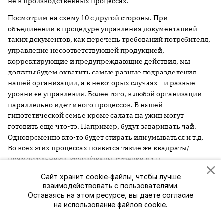
не в производственных процессах.
Посмотрим на схему 10 с другой стороны. При
объединении в процедуре управления документацией
таких документов, как перечень требований потребителя,
управление несоответствующей продукцией,
корректирующие и предупреждающие действия, мы
должны будем охватить самые разные подразделения
нашей организации, а в некоторых случаях - и разные
уровни ее управления. Более того, в любой организации
параллельно идет много процессов. В нашей
гипотетической семье кроме салата на ужин могут
готовить еще что-то. Например, будут заваривать чай.
Одновременно кто-то будет стирать или умываться и т.д.
Во всех этих процессах появятся такие же квадраты/
прямоугольники, круги/овалы, стрелки и т.п.
И именно СМК будет объединять одинаковые процедуры
Сайт хранит cookie-файлы, чтобы лучше
взаимодействовать с пользователями.
для разных процессов в единую систему управления
Оставаясь на этом ресурсе, вы даете согласие
организацией. Вот почему действительно работающая
на использование файлов cookie.
СМК выполняет в любой организации роль интегратора
(объединителя). С другой стороны, отсюда вытекает, что