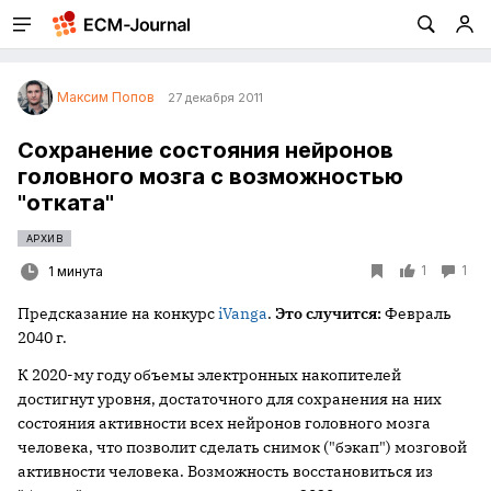
Максим Попов
27 декабря 2011
Сохранение состояния нейронов
головного мозга с возможностью
"отката"
АРХИВ
1
1
1 минута
Предсказание на конкурс
iVanga
.
Это случится:
Февраль
2040
г.
К 2020-му году объемы электронных накопителей
достигнут уровня, достаточного для сохранения на них
состояния активности всех нейронов головного мозга
человека, что позволит сделать снимок ("бэкап") мозговой
активности человека. Возможность восстановиться из