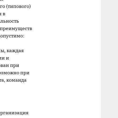
го (типового)
н в
альность
х преимуществ
допустимо:
ны, каждая
ии и
ован при
возможно при
та, команда
организация