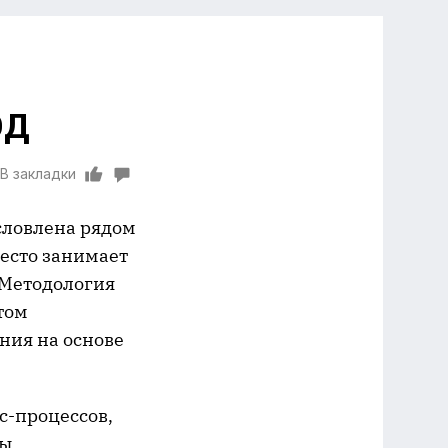
ЭД
В закладки
словлена рядом
место занимает
 Методология
том
ния на основе
с-процессов,
бы