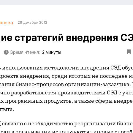
ишева
29 декабря 2012
ие стратегий внедрения С
Время чтения:
2 минуты
 использования методологии внедрения СЭД обу
проекта внедрения, среди которых не последнее 
сания бизнес-процессов организации-заказчика.
чно разрабатывается производителями СЭД с уче
их программных продуктов, а также сферы внедре
пыта.
 связано с необходимостью реорганизации бизне
 если в организации используются типовые спосо