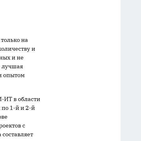
только на
количеству и
ных и не
. лучшая
м опытом
-ИТ в области
по 1-й и 2-й
ове
роектов с
 составляет