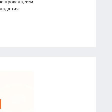
ью провала, тем
бладания