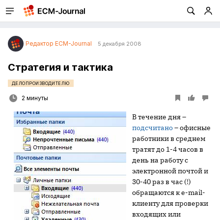
Редактор ECM-Journal
5 декабря 2008
Стратегия и тактика
ДЕЛОПРОИЗВОДИТЕЛЮ
2 минуты
В течение дня –
подсчитано
– офисные
работники в среднем
тратят до 1-4 часов в
день на работу с
электронной почтой и
30-40 раз в час (!)
обращаются к e-mail-
клиенту для проверки
входящих или