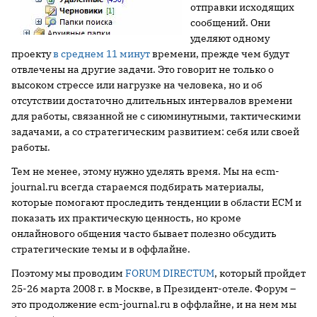
отправки исходящих
сообщений. Они
уделяют одному
проекту
в среднем 11 минут
времени, прежде чем будут
отвлечены на другие задачи. Это говорит не только о
высоком стрессе или нагрузке на человека, но и об
отсутствии достаточно длительных интервалов времени
для работы, связанной не с сиюминутными, тактическими
задачами, а со стратегическим развитием: себя или своей
работы.
Тем не менее, этому нужно уделять время. Мы на ecm-
journal.ru всегда стараемся подбирать материалы,
которые помогают проследить тенденции в области ECM и
показать их практическую ценность, но кроме
онлайнового общения часто бывает полезно обсудить
стратегические темы и в оффлайне.
Поэтому мы проводим
FORUM DIRECTUM
, который пройдет
25-26 марта
2008 г
. в Москве, в Президент-отеле. Форум –
это продолжение ecm-journal.ru в оффлайне, и на нем мы