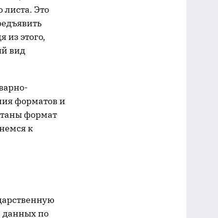
 листа. Это
редъявить
 из этого,
ый вид
варно-
ния форматов и
отаны формат
немся к
ударственную
ю данных по