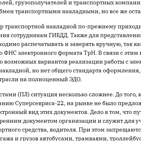
елей, грузополучателей и транспортных компан
бмен транспортными накладными, но все же оста
р транспортной накладной по-прежнему приходи
ния сотрудникам ГИБДД. Также для представлени
одимо распечатывать и заверять вручную, так ка
 ФНС электронного формата ТрН. В связи с этим 
ко возможных вариантов реализации работы с эл
накладной, но нет общего стандарта оформления,
отрасли на полноценный ЭДО.
тами (ПЛ) ситуация несколько сложнее. До того, 
данию Суперсевриса-22, на рынке не было предло
ктронный вид этих документов. Дело в том, что пу
тренним документом организации и служит для у
ортного средства, водителя. При этом запрещают
гажа и грузов автобусами, трамваями, троллейбу