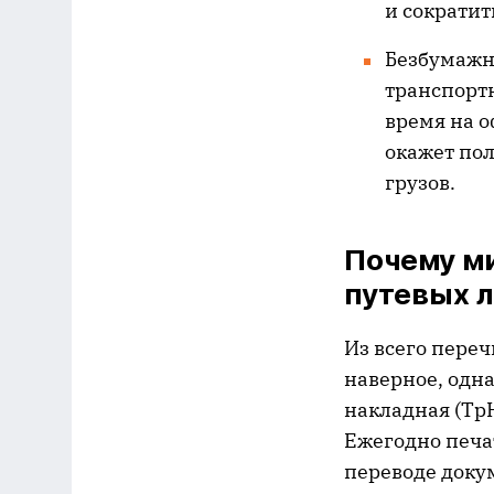
и сократит
Безбумажн
транспортн
время на о
окажет по
грузов.
Почему м
путевых л
Из всего пере
наверное, одн
накладная (Тр
Ежегодно печа
переводе доку