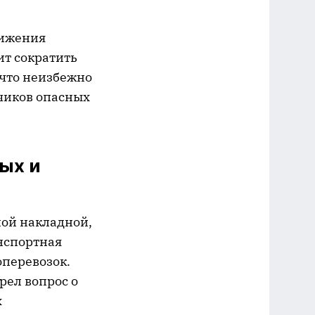
вижения
ит сократить
 что неизбежно
чиков опасных
ых и
ной накладной,
нспортная
оперевозок.
рел вопрос о
х