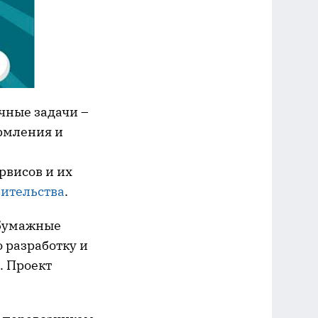
чные задачи –
рмления и
рвисов и их
вительства
.
збумажные
о разработку и
. Проект