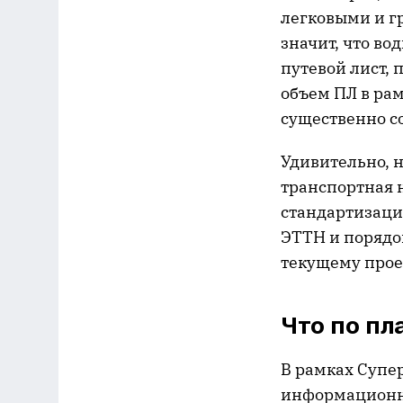
легковыми и г
значит, что во
путевой лист, 
объем ПЛ в рам
существенно с
Удивительно, 
транспортная н
стандартизаци
ЭТТН и порядок
текущему прое
Что по пл
В рамках Супе
информационну