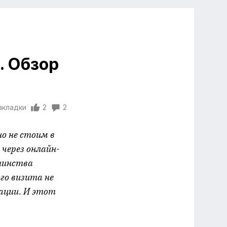
. Обзор
акладки
2
2
но не стоим в
 через онлайн-
ьшинства
го визита не
зации. И этот