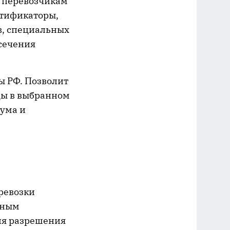
и перевозчикам
нтификаторы,
в, специальных
сечения
ы РФ. Позволит
цы в выбранном
мума и
ревозки
ьным
ия разрешения