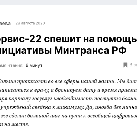
аева
28 августа 2020
рвис-22 спешит на помощь
нициативы Минтранса РФ
В з
мя чтения:
6 минут
больше проникают во все сферы нашей жизни. Мы дав
записаться к врачу, а бронируем дату и время приема
даря порталу госуслуг необходимость посещения бол
чреждений сведена к минимуму. Да, иногда без лично
е же сделан большой шаг на пути к всеобщей цифрови
т на месте.