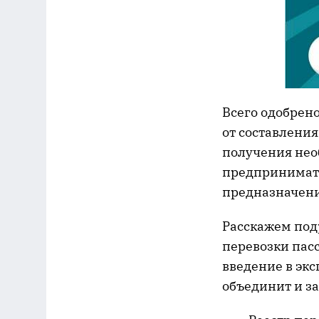
Всего одобрен
от составлени
получения нео
предпринимате
предназначени
Расскажем под
перевозки пасс
введение в эк
объединит и за