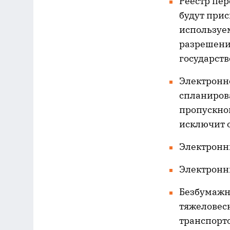
Реестр пер
будут при
используе
разрешени
государст
Электронн
спланиров
пропускно
исключит 
Электронн
Электронн
Безбумажн
тяжеловес
транспорт