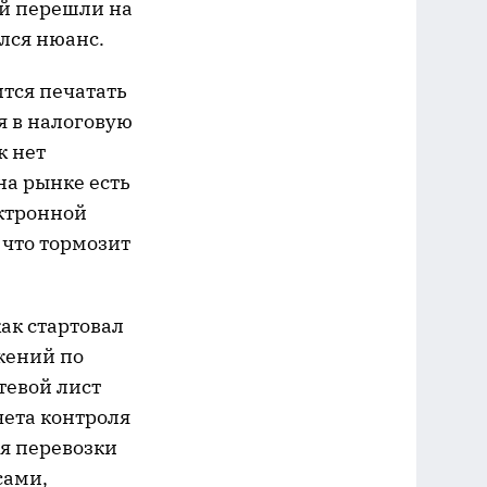
ий перешли на
лся нюанс.
тся печатать
я в налоговую
к нет
на рынке есть
ектронной
 что тормозит
как стартовал
жений по
тевой лист
чета контроля
ся перевозки
сами,