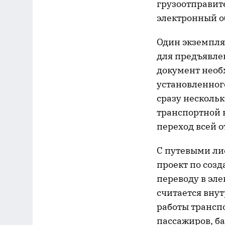
грузоотправит
электронный о
Один экземпля
для предъявле
документ необх
установленного
сразу несколь
транспортной 
переход всей 
С путевыми лис
проект по соз
переводу в эле
считается вну
работы трансп
пассажиров, ба