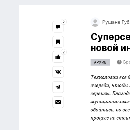
Рушана Губ
2
Суперсе
новой и
2
Вре
АРХИВ
Технологии все 
очереди, чтобы 
сервисы. Благо
муниципальных у
обойтись, но вс
процесс не стои