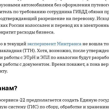
рузовыми автомобилями без оформления путевого
дитель по требованию сотрудника ГИБДД обязан п
подтверждающий разрешение на перевозку. Исходя
ках России колоссален и перевод их в электронн
ократит расходы бизнеса.
но в текущий
эксперимент Минтранса
не вошла то
акладная (ТТН). Хотя, возможно, после утвержде
и работы с ЭТрН и ЭПЛ по аналогии будут разраб
 работы с документом. Время покажет, а пока вер
кту.
анам?
рсервиса-22 предполагается создать Единую гос
ю систему (ГИС) по сбору, обработке и хранени