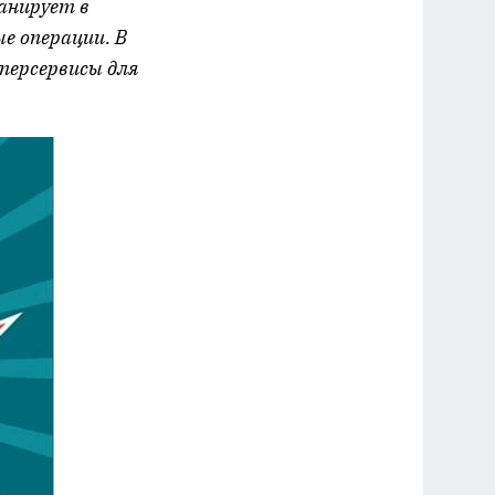
анирует в
е операции. В
персервисы для