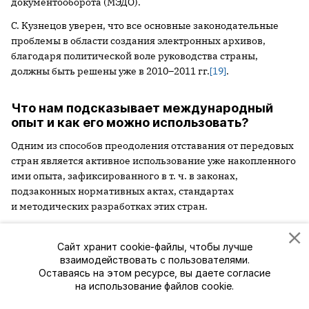
документооборота (МЭДО).
С. Кузнецов уверен, что все основные законодательные
проблемы в области создания электронных архивов,
благодаря политической воле руководства страны,
должны быть решены уже в 2010–2011 гг.
[19]
.
Что нам подсказывает международный
опыт и как его можно использовать?
Одним из способов преодоления отставания от передовых
стран является активное использование уже накопленного
ими опыта, зафиксированного в т. ч. в законах,
подзаконных нормативных актах, стандартах
и методических разработках этих стран.
Понятно, что попытки слепо скопировать успешный опыт
вряд ли приведут к желаемому результату. Необходим
Сайт хранит cookie-файлы, чтобы лучше
взвешенный, критический подход к зарубежным
взаимодействовать с пользователями.
Оставаясь на этом ресурсе, вы даете согласие
материалам, но их использование может помочь, прежде
на использование файлов cookie.
всего, в ускорении разработки законодательно-
нормативной базы. Кроме того, благодаря опыту