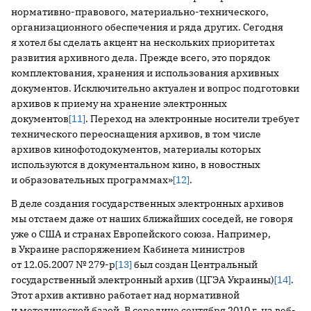
нормативно-правового, материально-технического,
организационного обеспечения и ряда других. Сегодня
я хотел бы сделать акцент на нескольких приоритетах
развития архивного дела. Прежде всего, это порядок
комплектования, хранения и использования архивных
документов. Исключительно актуален и вопрос подготовки
архивов к приему на хранение электронных
документов
[11]
. Переход на электронные носители требует
технического переоснащения архивов, в том числе
архивов кинофотодокументов, материалы которых
используются в документальном кино, в новостных
и образовательных программах»
[12]
.
В деле создания государственных электронных архивов
мы отстаем даже от наших ближайших соседей, не говоря
уже о США и странах Европейского союза. Например,
в Украине распоряжением Кабинета министров
от 12.05.2007 № 279-р
[13]
был создан Центральный
государственный электронный архив (ЦГЭА Украины)
[14]
.
Этот архив активно работает над нормативной
и методической базой. В середине сентября 2010 г. на веб-