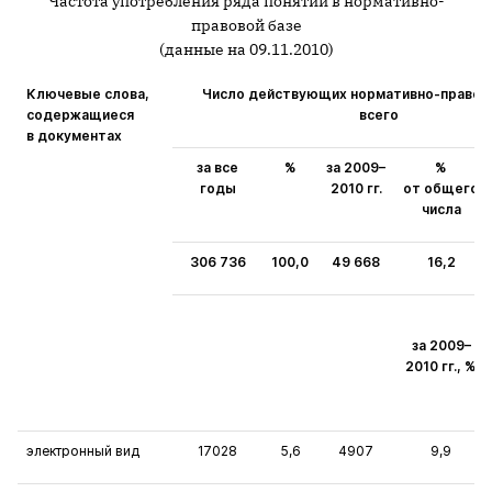
Частота употребления ряда понятий в нормативно-
правовой базе
(данные на 09.11.2010)
Ключевые слова,
Число действующих нормативно-правовы
содержащиеся
всего
в документах
за все
%
за 2009–
%
годы
2010 гг.
от общего
числа
306 736
100,0
49 668
16,2
за 2009–
2010 гг., %
электронный вид
17028
5,6
4907
9,9