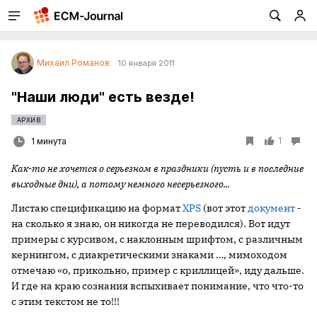
Михаил Романов
10 января 2011
"Наши люди" есть везде!
АРХИВ
1
1 минута
Как-то не хочется о серьезном в праздники (пусть и в последние
выходные дни), а потому немного несерьезного...
Листаю спецификацию на формат
XPS
(вот этот
документ
-
на сколько я знаю, он никогда не переводился). Вот идут
примеры c курсивом, с наклонным шрифтом, с различным
кернингом, с диакретическими знаками …, мимоходом
отмечаю «о, прикольно, пример с криллицей», иду дальше.
И где на краю сознания вспыхивает понимание, что что-то
с этим текстом не то!!!