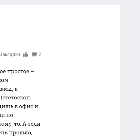
 закладки
2
ое простое –
вом
ами, а
(стетоскоп,
одишь в офис и
ли по
ому-то. А если
ень прошло,