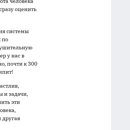
бота человека
 сразу оценить
ния системы
 по
внушительную
р у нас в
о, почти к 300
ипит!
частлив,
ы и задачи,
нить эти
овека,
м другая