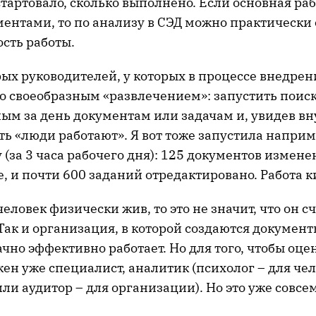
стартовало, сколько выполнено. Если основная ра
ментами, то по анализу в СЭД можно практически
сть работы.
рых руководителей, у которых в процессе внедре
 своеобразным «развлечением»: запустить поиск
ым за день документам или задачам и, увидев 
ь «люди работают». Я вот тоже запустила наприме
 (за 3 часа рабочего дня): 125 документов изменен
 и почти 600 заданий отредактировано. Работа к
человек физически жив, то это не значит, что он с
 Так и организация, в которой создаются документ
чно эффективно работает. Но для того, чтобы оце
н уже специалист, аналитик (психолог – для чел
ли аудитор – для организации). Но это уже совсе