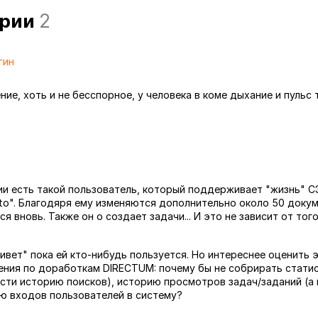
арии
2
гин
ие, хоть и не бесспорное, у человека в коме дыхание и пульс
ии есть такой пользователь, который поддерживает "жизнь" С
uto". Благодяря ему изменяются дополнительно около 50 докум
я вновь. Также он о создает задачи... И это не зависит от тог
живет" пока ей кто-нибудь пользуется. Но интереснее оценить
жения по доработкам DIRECTUM: почему бы не собрирать статис
ести историю поисков), историю просмотров задач/заданий (а 
ю входов пользователей в систему?