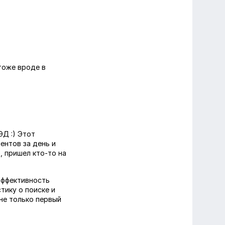
 тоже вроде в
ЭД :) Этот
ентов за день и
о, пришел кто-то на
 эффективность
тику о поиске и
не только первый