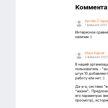
Коммент
Артем Стары
1 февраля 2007
Интересное сравнен
наличии :)
Илья Киров
2 февраля 2007
В нашей организац
пользователь - "a
штук 10 добавляютс
работу или нет. :)
Да-а-а, система "
"жизни"... Предло
его параметрах (в
просмотр), истори