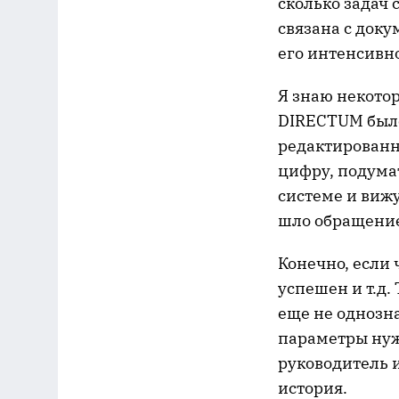
сколько задач 
связана с доку
его интенсивно
Я знаю некото
DIRECTUM было
редактированн
цифру, подумат
системе и вижу
шло обращение,
Конечно, если 
успешен и т.д.
еще не однозна
параметры нуже
руководитель и
история.