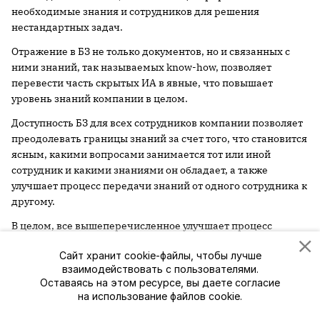
необходимые знания и сотрудников для решения
нестандартных задач.
Отражение в БЗ не только документов, но и связанных с
ними знаний, так называемых know-how, позволяет
перевести часть скрытых ИА в явные, что повышает
уровень знаний компании в целом.
Доступность БЗ для всех сотрудников компании позволяет
преодолевать границы знаний за счет того, что становится
ясным, какими вопросами занимается тот или иной
сотрудник и какими знаниями он обладает, а также
улучшает процесс передачи знаний от одного сотрудника к
другому.
В целом, все вышеперечисленное улучшает процесс
использования и генерации новых знаний в компании, что
Сайт хранит cookie-файлы, чтобы лучше
создает конкурентное преимущество компании.
взаимодействовать с пользователями.
В заключение отмечу, что, как справедливо замечают
Оставаясь на этом ресурсе, вы даете согласие
на использование файлов cookie.
многие специалисты КМ, разработка методов управления
интеллектуальными активами компании, в данном случае