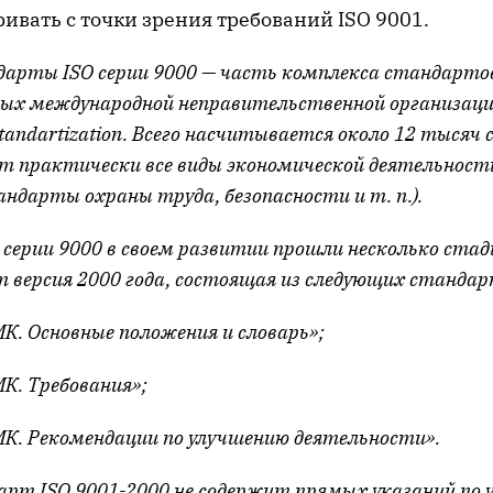
ивать с точки зрения требований ISO 9001.
арты ISO серии 9000 — часть комплекса стандарто
х международной неправительственной организацией
 Standartization. Всего насчитывается около 12 тысяч
 практически все виды экономической деятельности
ндарты охраны труда, безопасности и т. п.).
серии 9000 в своем развитии прошли несколько стад
т версия 2000 года, состоящая из следующих стандар
МК. Основные положения и словарь»;
МК. Требования»;
МК. Рекомендации по улучшению деятельности».
арт ISO 9001-2000 не содержит прямых указаний по 