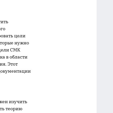
тить
ого
ровать цели
оторые нужно
 цели СМК
ка в области
ия. Этот
документации
жен изучить
ить теорию