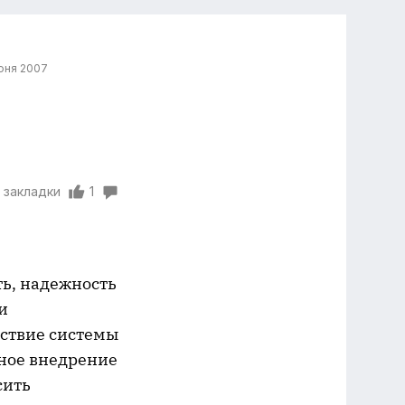
юня 2007
 закладки
1
ь, надежность
и
тствие системы
тное внедрение
сить