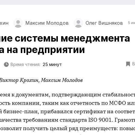
хин
Максим Молодов
Олег Вишняков
5 и
ние системы менеджмента
а на предприятии
В
Время чтения:
25 минут
 Виктор Крохин, Максим Молодов
ремя к документам, подтверждающим стабильност
ость компании, таким как отчетность по МСФО ил
й бизнес-план, прибавился сертификат на соотве
ачества требованиям стандарта ISO 9001. Грамо
позволит получить целый ряд преимуществ: повы