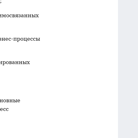
;
аимосвязанных
знес-процессы
тированных
сновные
есс