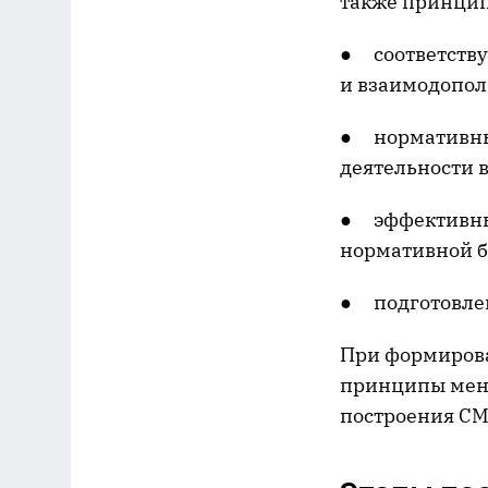
также принципы
● соответству
и взаимодопол
● нормативны
деятельности 
● эффективны
нормативной б
● подготовле
При формирова
принципы мене
построения СМ