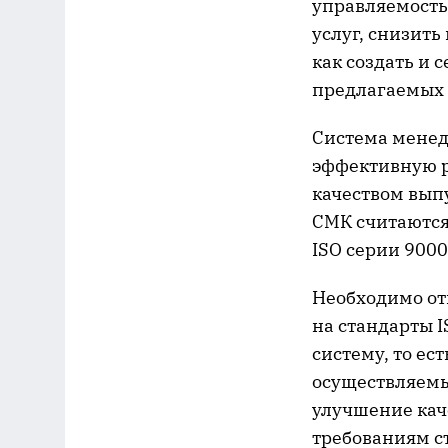
управляемость
услуг, снизит
как создать и 
предлагаемых 
Система менед
эффективную р
качеством вып
СМК считаются
ISO серии 9000
Необходимо от
на стандарты I
систему, то ес
осуществляемы
улучшение каче
требованиям с