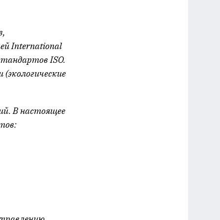
в,
 International
 стандартов ISO.
 (экологические
ий. В настоящее
тов:
управлению