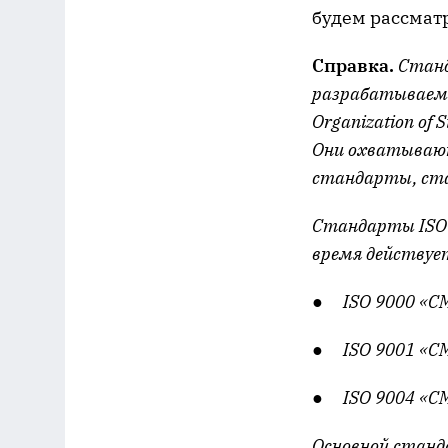
будем рассматр
Справка.
Станд
разрабатываемы
Organization of
Они охватывают
стандарты, ста
Стандарты ISO 
время действуе
●
ISO 9000 «С
●
ISO 9001 «С
●
ISO 9004 «С
Основной станд