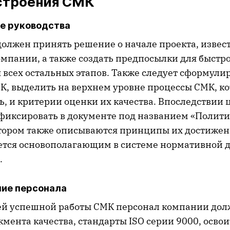
строения СМК
ие руководства
должен принять решение о начале проекта, извес
омпании, а также создать предпосылки для быстр
 всех остальных этапов. Также следует сформули
К, выделить на верхнем уровне процессы СМК, к
ь, и критерии оценки их качества. Впоследствии
фиксировать в документе под названием «Полити
котором также описываются принципы их достижен
ется основополагающим в системе нормативной 
.
ние персонала
й успешной работы СМК персонал компании дол
мента качества, стандарты ISO серии 9000, осво