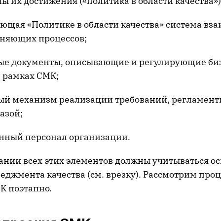
 их достижения («политика в области качества»)
ющая «Политике в области качества» система вз
няющих процессов;
е документы, описывающие и регулирующие би
в рамках СМК;
й механизм реализации требований, регламен
азой;
нный персонал организации.
нии всех этих элементов должны учитываться о
джмента качества (см. врезку). Рассмотрим проц
К поэтапно.