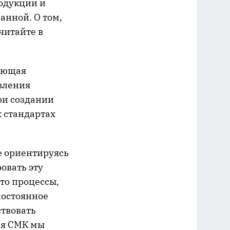
одукции и
анной. О том,
читайте в
вающая
авления
ри создании
 стандартах
е ориентируясь
овать эту
что процессы,
постоянное
ствовать
ия СМК мы