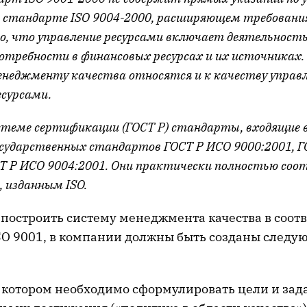
в стандарте ISO 9004-2000, расширяющем требован
но, что управление ресурсами включает деятельность
отребности в финансовых ресурсах и их источниках.
енеджменту качества относятся и к качеству управ
сурсами.
стеме сертификации (ГОСТ Р) стандарты, входящие в
государственных стандартов ГОСТ Р ИСО 9000:2001, 
СТ Р ИСО 9004:2001. Они практически полностью со
, изданным ISO.
 построить систему менеджмента качества в соотв
SO 9001, в компании должны быть созданы след
 котором необходимо сформулировать цели и зада