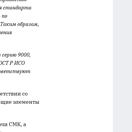
ия стандарта
 по
 Таким образом,
ления
 серию 9000,
ГОСТ Р ИСО
ответствуют
етствии со
ующие элементы
чи СМК, а