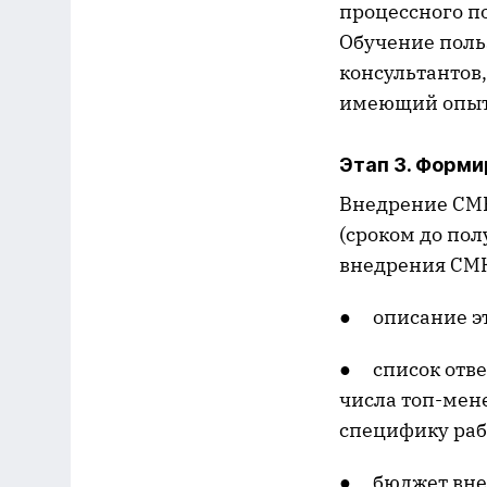
процессного п
Обучение поль
консультантов,
имеющий опыт
Этап 3. Форм
Внедрение СМК
(сроком до пол
внедрения СМК
● описание эт
● список отве
числа топ-мене
специфику раб
● бюджет внед