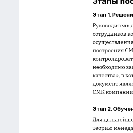
Этапы по
Этап 1. Решен
Руководитель 
сотрудников к
осуществления
построения СМ
контролироват
необходимо за
качества», в 
документ явля
СМК компании
Этап 2. Обуче
Для дальнейше
теорию менедж