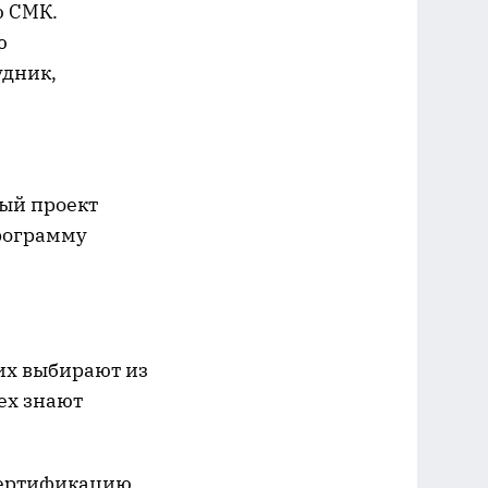
ю СМК.
ю
удник,
ый проект
программу
их выбирают из
ех знают
сертификацию,