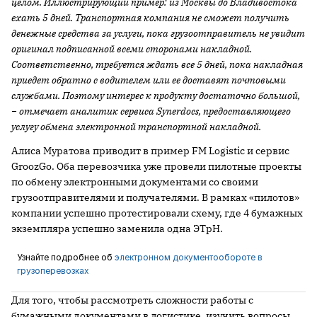
целом. Иллюстрирующий пример: из Москвы до Владивостока
ехать 5 дней. Транспортная компания не сможет получить
денежные средства за услуги, пока грузоотправитель не увидит
оригинал подписанной всеми сторонами накладной.
Соответственно, требуется ждать все 5 дней, пока накладная
приедет обратно с водителем или ее доставят почтовыми
службами. Поэтому интерес к продукту достаточно большой,
− отмечает аналитик сервиса
Synerdocs
, предоставляющего
услугу обмена электронной транспортной накладной.
Алиса Муратова приводит в пример FM Logistic и сервис
GroozGo. Оба перевозчика уже провели пилотные проекты
по обмену электронными документами со своими
грузоотправителями и получателями. В рамках «пилотов»
компании успешно протестировали схему, где 4 бумажных
экземпляра успешно заменила одна ЭТрН.
Узнайте подробнее об
электронном документообороте в
грузоперевозках
Для того, чтобы рассмотреть сложности работы с
бумажными документами в логистике, изучить вопросы