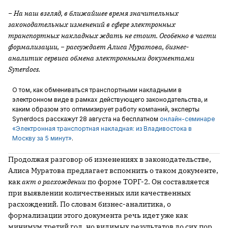
− На наш взгляд, в ближайшее время значительных
законодательных изменений в сфере электронных
транспортных накладных ждать не стоит. Особенно в части
формализации, − рассуждает Алиса Муратова, бизнес-
аналитик сервиса обмена электронными документами
Synerdocs
.
О том, как обмениваться транспортными накладными в
электронном виде в рамках действующего законодательства, и
каким образом это оптимизирует работу компаний, эксперты
Synerdocs расскажут 28 августа на бесплатном
онлайн-семинаре
«Электронная транспортная накладная: из Владивостока в
Москву за 5 минут»
.
Продолжая разговор об изменениях в законодательстве,
Алиса Муратова предлагает вспомнить о таком документе,
как
акт о расхождении
по форме ТОРГ-2. Он составляется
при выявлении количественных или качественных
расхождений. По словам бизнес-аналитика, о
формализации этого документа речь идет уже как
минимум третий год, но видимых результатов до сих пор