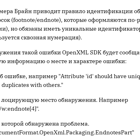
имера Брайн приводит правило идентификации 
сок (footnote/endnote), которые оформляются по-
ми), но обязаны иметь уникальные идентификатор
ьзуется сквозная нумерация).
ружения такой ошибки OpenXML SDK будет сообща
 информацию о месте и характере ошибки:
 ошибке, например "Attribute 'id' should have uniqu
' duplicates with others."
ку лоцирующую место обнаружения. Например
/w:endnote[4]".
) в которой обнаружена проблема.
cumentFormat.OpenXml.Packaging.EndnotesPart"