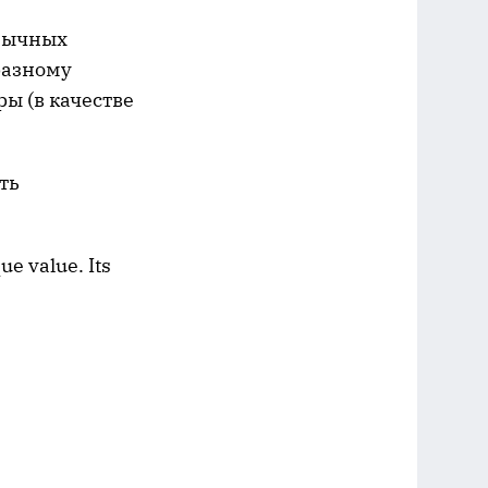
обычных
разному
ы (в качестве
ть
e value. Its