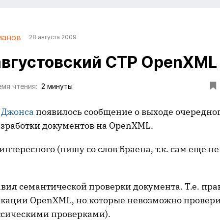
манов
28 августа 2009
вгустовский CTP OpenXML
мя чтения:
2 минуты
 Джонса
появилось сообщение о выходе очередного
азработки документов на OpenXML.
интересного (пишу со слов Браена, т.к. сам еще не
вил семантической проверки документа. Т.е. пра
икации OpenXML, но которые невозможно провери
ксическими проверками).