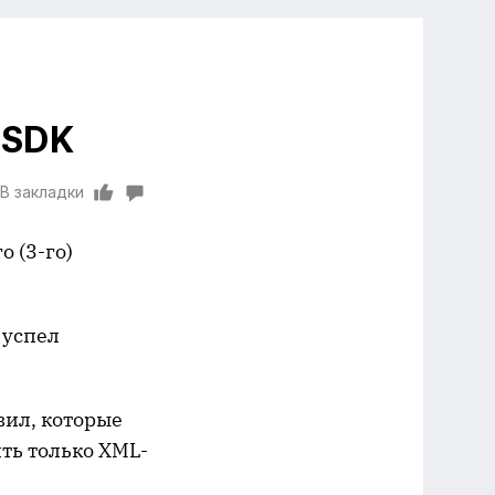
 SDK
В закладки
 (3-го)
 успел
вил, которые
ть только XML-