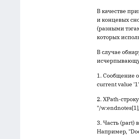
В качестве пр
и концевых сно
(разными тэга
которых испол
В случае обна
исчерпывающую
1. Сообщение об
current value '1
2. XPath-стро
"/w:endnotes[1]
3. Часть (part
Например, "Do