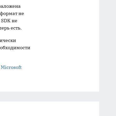
заложена
 формат не
 SDK не
перь есть.
тически
необходимости
 Microsoft