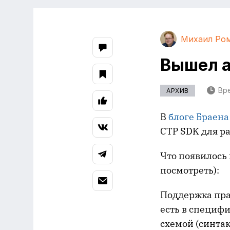
Михаил Ро
Вышел а
Вре
АРХИВ
В
блоге Браена
CTP SDK для р
Что появилось 
посмотреть):
Поддержка пра
есть в специф
схемой (синта