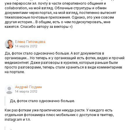
уже переросли эл. почту в части оперативного общения и
collaboration, на мой взгляд. Облачные структуры и обмен
документами через портал, на мой взгляд, постепенно вытеснят
тяжеловесные почтовые приложения. Однако, это уже совсем
другая история... В общем, есть о чем подискутировать, мне
кажется. Спасибо автору за векторы =)
Елена Питомцева
14 марта 2012
Да, фоток стало однозначно больше. А вот документов в
организации... Но теперь и у организаций есть фотки, видео и прочий
медиаконтнет. Даже разговоры в курилке, которые раньше были
просто разговорами, теперь стали храниться в виде комментариев
на портале.
Андрей Подкин
14 марта 2012
Да, фоток стало однозначно больше.
Как раз фоткам уже практически некуда расти. У каждого есть
отдельная фотокамера плюс мобильник с доступом в твиттер,
instagr.am и т.п.