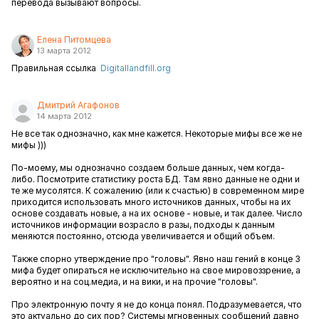
перевода вызывают вопросы.
Елена Питомцева
13 марта 2012
Правильная ссылка
Digitallandfill.org
Дмитрий Агафонов
14 марта 2012
Не все так однозначно, как мне кажется. Некоторые мифы все же не
мифы )))
По-моему, мы однозначно создаем больше данных, чем когда-
либо. Посмотрите статистику роста БД. Там явно данные не одни и
те же мусолятся. К сожалению (или к счастью) в современном мире
приходится использовать много источников данных, чтобы на их
основе создавать новые, а на их основе - новые, и так далее. Число
источников информации возрасло в разы, подходы к данным
меняются постоянно, отсюда увеличивается и общий объем.
Также спорно утверждение про "головы". Явно наш гений в конце 3
мифа будет опираться не исключительно на свое мировоззрение, а
вероятно и на соц.медиа, и на вики, и на прочие "головы".
Про электронную почту я не до конца понял. Подразумевается, что
это актуально до сих пор? Системы мгновенных сообщений давно