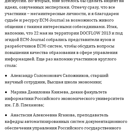
дискуссии. Во-вторых, мне хотелось бы сделать акцент на
идеях, озвученных экспертами. Отмечу сразу, что все
участники – мегаинтересные личности, и я благодарен
судьбе и ресурсу ECM-Journal за возможность живого
общения с такими интересными собеседниками. Итак,
напомню, что 22 мая на территории DOCFLOW 2013 и под
эгидой ECM-Journal собрались представители вузов и
разработчиков ECM-систем, чтобы обсудить вопросы
повышения качества образования в сфере управления
информацией. Еще раз напомню участников круглого
стола:
● Александр Соломонович Сапожников, старший
научный сотрудник, Высшая школа экономики;
● Марина Даниловна Князева, декан факультета
информатики Российского экономического университета
им. Г.В. Плеханова;
● Анастасия Алексеевна Яганова, преподаватель
кафедры автоматизированных систем документационного
обеспечения управления Российского государственного