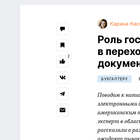
Карина Кас
Роль го
в перех
2
докумен
БУХГАЛТЕРУ
Поводом к напи
электронными д
американским 
эксперт в обла
рассказали о р
ожидают рынок 