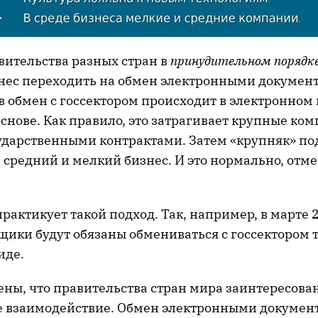
вительства разных стран в
принудительном порядк
знес переходить на обмен электронными документ
в обмен с госсектором происходит в электронном 
снове. Как правило, это затрагивает крупные ко
сударственными контрактами. Затем «крупняк» по
 средний и мелкий бизнес. И это нормально, отм
рактикует такой подход. Так, например, в марте 2
ики будут обязаны обмениваться с госсектором т
иде.
ены, что правительства стран мира заинтересова
е взаимодействие. Обмен электронными документ