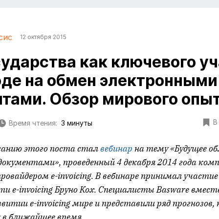
сис
12 октября 2015
сударства как ключевого у
оде на обмен электронными
тами. Обзор мирового опыт
В
Время чтения:
3 минуты
санию этого поста стал
вебинар
на тему «Будущее о
окументами», проведенный 4 декабря 2014 года ком
провайдером
e
-
invoicing
. В вебинаре принимал участи
сти
e
-
invoicing
Бруно Кох. Специалисты
Basware
вместе
азвитии
e
-
invoicing
мире и представили ряд прогнозов,
в ближайшее время.