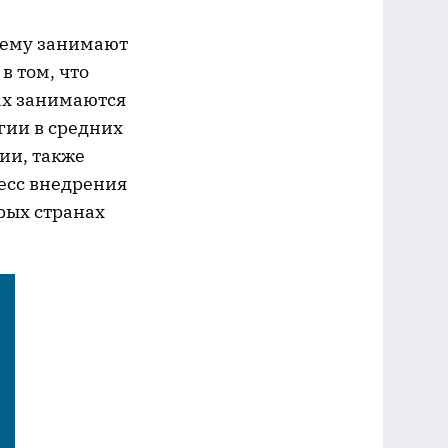
нему занимают
в том, что
ах занимаются
гии в средних
ии, также
цесс внедрения
рых странах