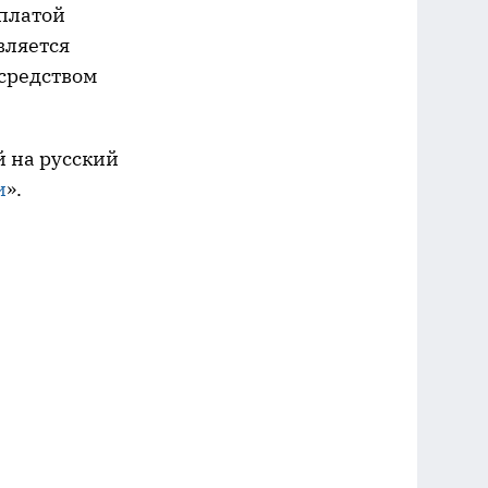
уплатой
вляется
средством
й на русский
и
».