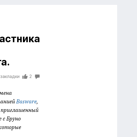
частника
а.
 закладки
2
бмена
панией
Basware
,
е приглашенный
 с Бруно
 которые