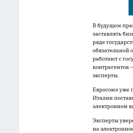
В будущем пра
заставлять би
ряде государст
обязательной о
работают с го
контрагентов –
эксперты.
Евросоюз уже п
Италии поставщ
электронном в
Эксперты увер
на электронно