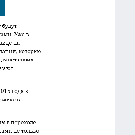
е
будут
ами. Уже в
виде на
мпании, которые
дтянет своих
ечают
015 года в
олько в
ны в переходе
ами не только