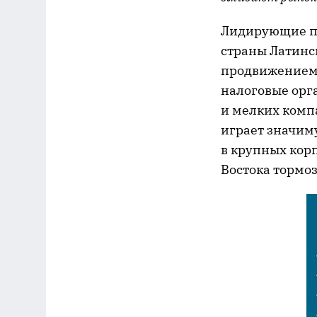
Лидирующие п
страны Латинс
продвижением 
налоговые орга
и мелких комп
играет значим
в крупных кор
Востока тормо