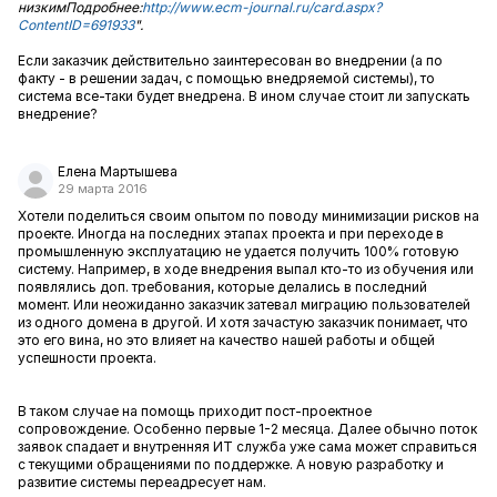
низким
Подробнее:
http://www.ecm-journal.ru/card.aspx?
ContentID=691933
".
Если заказчик действительно заинтересован во внедрении (а по
факту - в решении задач, с помощью внедряемой системы), то
система все-таки будет внедрена. В ином случае стоит ли запускать
внедрение?
Елена Мартышева
29 марта 2016
Хотели поделиться своим опытом по поводу минимизации рисков на
проекте. Иногда на последних этапах проекта и при переходе в
промышленную эксплуатацию не удается получить 100% готовую
систему. Например, в ходе внедрения выпал кто-то из обучения или
появлялись доп. требования, которые делались в последний
момент. Или неожиданно заказчик затевал миграцию пользователей
из одного домена в другой. И хотя зачастую заказчик понимает, что
это его вина, но это влияет на качество нашей работы и общей
успешности проекта.
В таком случае
на помощь приходит пост-проектное
сопровождение. Особенно первые 1-2 месяца. Далее обычно поток
заявок спадает и внутренняя ИТ служба уже сама может справиться
с текущими обращениями по поддержке. А новую разработку и
развитие системы переадресует нам.