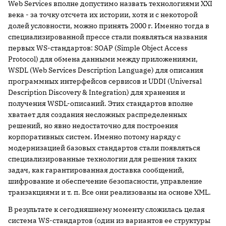
Web Services вполне допустимо назвать технологиями XXI
века - за точку отсчета их истории, хотя и с некоторой
долей условности, можно принять 2000 г. Именно тогда в
специализированной прессе стали появляться названия
первых WS-стандартов: SOAP (Simple Object Access
Protocol) для обмена данными между приложениями,
WSDL (Web Services Description Language) для описания
программных интерфейсов сервисов и UDDI (Universal
Description Discovery & Integration) для хранения и
получения WSDL-описаний. Этих стандартов вполне
хватает для создания несложных распределенных
решений, но явно недостаточно для построения
корпоративных систем. Именно потому наряду с
модернизацией базовых стандартов стали появляться
специализированные технологии для решения таких
задач, как гарантированная доставка сообщений,
шифрование и обеспечение безопасности, управление
транзакциями и т. п. Все они реализованы на основе XML.
В результате к сегодняшнему моменту сложилась целая
система WS-стандартов (один из вариантов ее структуры