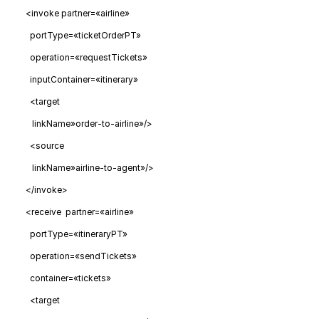
<invoke partner=«airline»
portType=«ticketOrderPT»
operation=«requestTickets»
inputContainer=«itinerary»
<target
linkName»order-to-airline»/>
<source
linkName»airline-to-agent»/>
</invoke>
<receive partner=«airline»
portType=«itineraryPT»
operation=«sendTickets»
container=«tickets»
<target