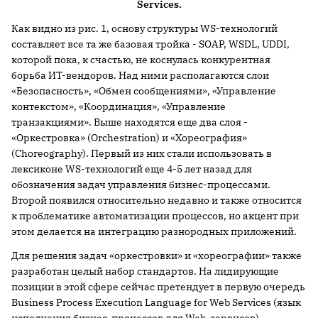
Services.
Как видно из рис. 1, основу структуры WS-технологий
составляет все та же базовая тройка - SOAP, WSDL, UDDI,
которой пока, к счастью, не коснулась конкурентная
борьба ИТ-вендоров. Над ними располагаются слои
«Безопасность», «Обмен сообщениями», «Управление
контекстом», «Координация», «Управление
транзакциями». Выше находятся еще два слоя -
«Оркестровка» (Orchestration) и «Хореография»
(Choreography). Первый из них стали использовать в
лексиконе WS-технологий еще 4-5 лет назад для
обозначения задач управления бизнес-процессами.
Второй появился относительно недавно и также относится
к проблематике автоматизации процессов, но акцент при
этом делается на интеграцию разнородных приложений.
Для решения задач «оркестровки» и «хореографии» также
разработан целый набор стандартов. На лидирующие
позиции в этой сфере сейчас претендует в первую очередь
Business Process Execution Language for Web Services (язык