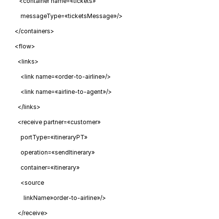
<container name=«tickets»
messageType=«ticketsMessage»/>
</containers>
<flow>
<links>
<link name=«order-to-airline»/>
<link name=«airline-to-agent»/>
</links>
<receive partner=«customer»
portType=«itineraryPT»
operation=«sendItinerary»
container=«itinerary»
<source
linkName»order-to-airline»/>
</receive>