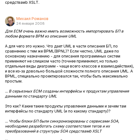
средствамb XSLT.
Михаил Романов
24 января 2008
Для ECM очень важно иметь возможность импортировать БП в
любом формате BPM из описания UML
А для чего это нужно. Что дает UML в части описания БП, по
сравнению с тем же BPML(BPNL)? Если честно, UML даже по
основному назначению - для описания программных систем
применяют не слишком часто (точнее применяют, но только
отдельные виды диаграмм - чаще всего классов и взаимодействия),
и все из-за довольно большой сложности полного описания UML. А
BPML, специально проектировался так, чтобы быть максимально
простым.
... В серьезных ECM созданы интерфейсы к продуктам управления
данными по стандарту UML
Это как? Какие такие продукты управления данными и зачем там
интерфейсы по стандарту UML (и по какому стандарту)?
... Чтобы блоки БП были синхронизированы с сервисами SOA,
необходимо разработать схему соответствия тегов и их
преобразований в структуры SOA средствамb XSLT