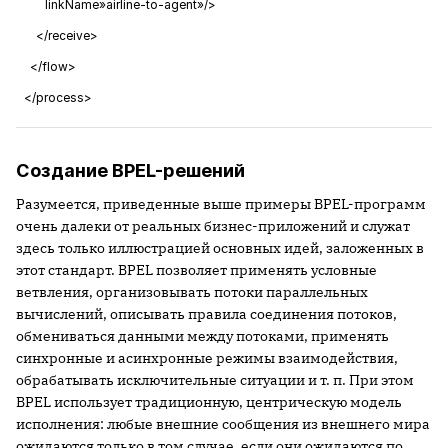
linkName»airline-to-agent»/>
</receive>
</flow>
</process>
Создание BPEL-решений
Разумеется, приведенные выше примеры BPEL-программ
очень далеки от реальных бизнес-приложений и служат
здесь только иллюстрацией основных идей, заложенных в
этот стандарт. BPEL позволяет применять условные
ветвления, организовывать потоки параллельных
вычислений, описывать правила соединения потоков,
обмениваться данными между потоками, применять
синхронные и асинхронные режимы взаимодействия,
обрабатывать исключительные ситуации и т. п. При этом
BPEL использует традиционную, центрическую модель
исполнения: любые внешние сообщения из внешнего мира
ожидаются только в том случае, если они ожидаются по