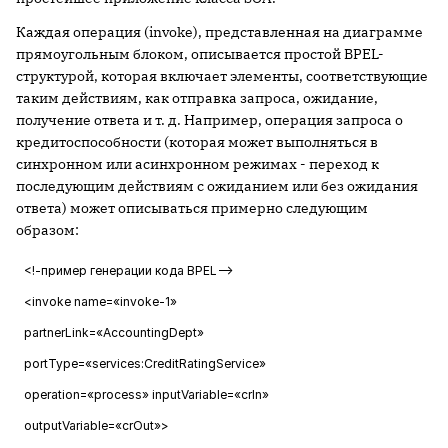
Каждая операция (invoke), представленная на диаграмме
прямоугольным блоком, описывается простой BPEL-
структурой, которая включает элементы, соответствующие
таким действиям, как отправка запроса, ожидание,
получение ответа и т. д. Например, операция запроса о
кредитоспособности (которая может выполняться в
синхронном или асинхронном режимах - переход к
последующим действиям с ожиданием или без ожидания
ответа) может описываться примерно следующим
образом:
<!-пример генерации кода BPEL-->
<invoke name=«invoke-1»
partnerLink=«AccountingDept»
portType=«services:CreditRatingService»
operation=«process» inputVariable=«crIn»
outputVariable=«crOut»>