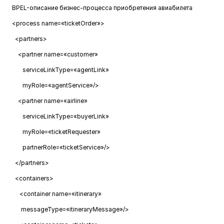
BPEL-описание бизнес-процесса приобретения авиабилета
<process name=«ticketOrder»>
<partners>
<partner name=«customer»
serviceLinkType=«agentLink»
myRole=«agentService»/>
<partner name=«airline»
serviceLinkType=«buyerLink»
myRole=«ticketRequester»
partnerRole=«ticketService»/>
</partners>
<containers>
<container name=«itinerary»
messageType=«itineraryMessage»/>