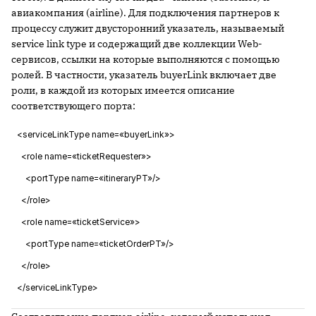
авиакомпания (airline). Для подключения партнеров к
процессу служит двусторонний указатель, называемый
service link type и содержащий две коллекции Web-
сервисов, ссылки на которые выполняются с помощью
ролей. В частности, указатель buyerLink включает две
роли, в каждой из которых имеется описание
соответствующего порта:
<serviceLinkType name=«buyerLink»>
<role name=«ticketRequester»>
<portType name=«itineraryPT»/>
</role>
<role name=«ticketService»>
<portType name=«ticketOrderPT»/>
</role>
</serviceLinkType>