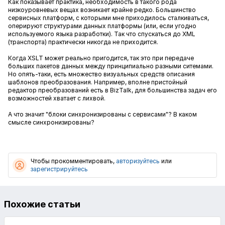
Как показывает практика, необходимость в такого рода
низкоуровневых вещах возникает крайне редко. Большинство
сервисных платформ, с которыми мне приходилось сталкиваться,
оперируют структурами данных платформы (или, если угодно
используемого языка разработки). Так что спускаться до XML
(транспорта) практически никогда не приходится.
Когда XSLT может реально пригодится, так это при передаче
больших пакетов данных между принципиально разными ситемами.
Но опять-таки, есть множество визуальных средств описания
шаблонов преобразования. Например, вполне пристойный
редактор преобразований есть в BizTalk, для большинства задач его
возможностей хватает с лихвой.
А что значит "блоки синхронизированы с сервисами"? В каком
смысле синхронизированы?
Чтобы прокомментировать,
авторизуйтесь
или
зарегистрируйтесь
Похожие статьи