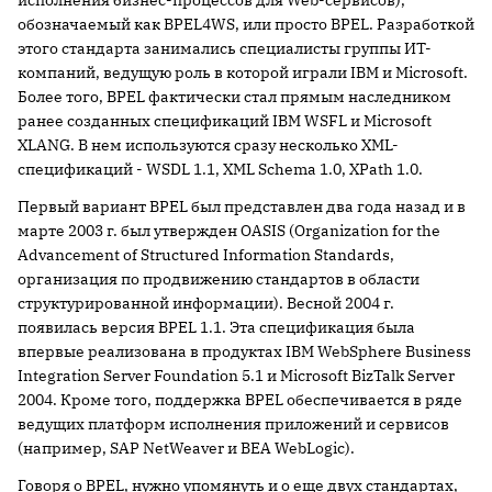
исполнения бизнес-процессов для Web-сервисов),
обозначаемый как BPEL4WS, или просто BPEL. Разработкой
этого стандарта занимались специалисты группы ИТ-
компаний, ведущую роль в которой играли IBM и Microsoft.
Более того, BPEL фактически стал прямым наследником
ранее созданных спецификаций IBM WSFL и Microsoft
XLANG. В нем используются сразу несколько XML-
спецификаций - WSDL 1.1, XML Schema 1.0, XPath 1.0.
Первый вариант BPEL был представлен два года назад и в
марте 2003 г. был утвержден OASIS (Organization for the
Advancement of Structured Information Standards,
организация по продвижению стандартов в области
структурированной информации). Весной 2004 г.
появилась версия BPEL 1.1. Эта спецификация была
впервые реализована в продуктах IBM WebSphere Business
Integration Server Foundation 5.1 и Microsoft BizTalk Server
2004. Кроме того, поддержка BPEL обеспечивается в ряде
ведущих платформ исполнения приложений и сервисов
(например, SAP NetWeaver и BEA WebLogic).
Говоря о BPEL, нужно упомянуть и о еще двух стандартах,