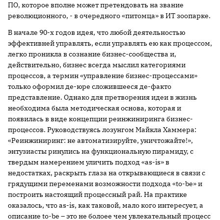
ПО, которое вполне может претендовать на звание
революционного, - в очередного «питомца» в ИТ зоопарке.
В начале 90-х годов идея, что любой деятельностью
эффективней управлять, если управлять ею как процессом,
легко проникла в сознание бизнес-сообщества и,
действительно, бизнес всегда мыслил категориями
процессов, а термин «управление бизнес-процессами»
только оформил де-юре сложившееся де-факто
представление. Однако для претворения идеи в жизнь
необходима была методическая основа, которая и
появилась в виде концепции реинжиниринга бизнес-
процессов. Руководствуясь лозунгом Майкла Хаммера:
«Реинжиниринг: не автоматизируйте, уничтожайте!»,
энтузиасты ринулись на функциональную пирамиду, с
твердым намерением уличить подход «as-is» в
недостатках, раскрыть глаза на открывающиеся в связи с
грядущими переменами возможности подхода «to-be» и
построить настоящий процессный рай. На практике
оказалось, что as-is, как таковой, мало кого интересует, а
описание to-be – это не болоее чем увлекательный процесс