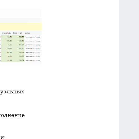
туальных
аполнение
и;