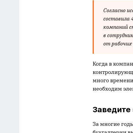
Согласно ис
составила 4
компани
й 
в сотрудни
от рабочих
Когда в компан
контролирующи
много времени
необходим эле
Заведите 
За многие год
бухгалтерии в