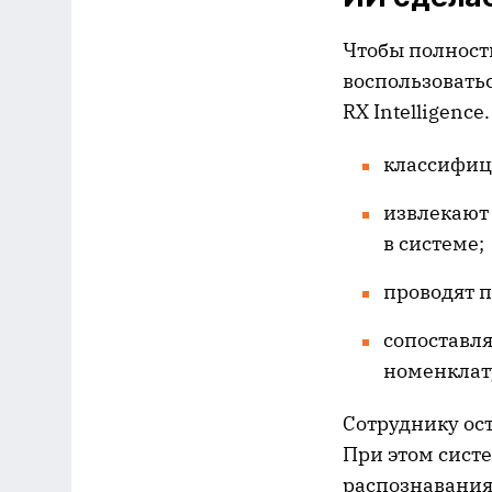
Чтобы полност
воспользовать
RX Intelligenc
классифиц
извлекают
в системе;
проводят 
сопоставля
номенклату
Сотруднику ост
При этом сист
распознавания