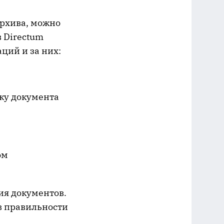
архива, можно
в Directum
ций и за них:
ку документа
ом
ия документов.
в правильности