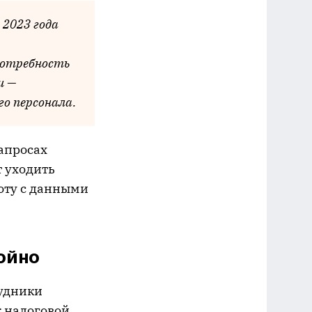
 2023 года
потребность
и —
о персонала.
запросах
 уходить
оту с данными
ойно
рудники
к налоговой