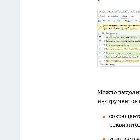
Можно выделит
инструментов 
сокращаетс
реквизитов
ускоряется