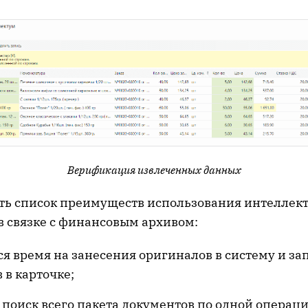
Верификация извлеченных данных
ь список преимуществ использования интеллек
в связке с финансовым архивом:
я время на занесения оригиналов в систему и з
 в карточке;
 поиск всего пакета документов по одной операци