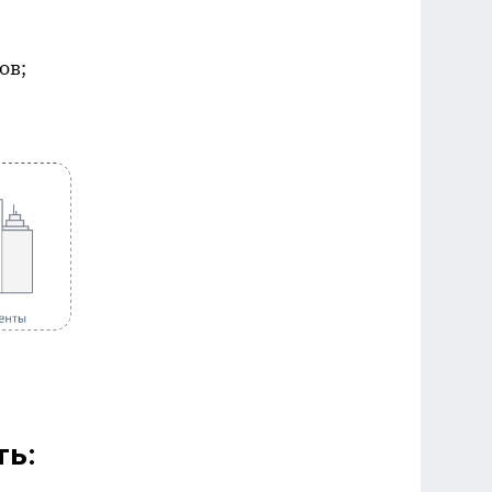
ов;
ть: