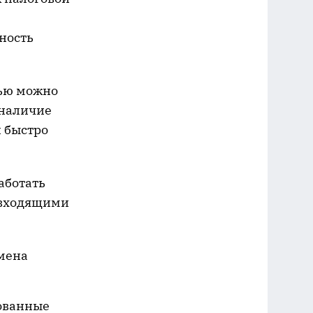
ность
щью можно
 наличие
 быстро
аботать
 входящими
бмена
ованные