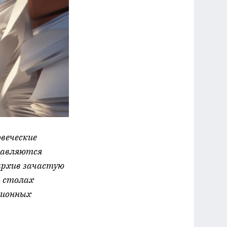
веческие
равляются
 архив зачастую
а столах
ционных