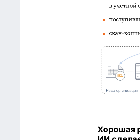
в учетной 
поступившу
скан-копи
Хорошая р
ИИ сделае