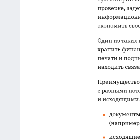
проверке, зад
информационн
экономить свое
Один из таких
хранить финан
печати и подп
находить связ
Преимуществ
с разными пот
и исходящими.
документы
(например,
исходящие