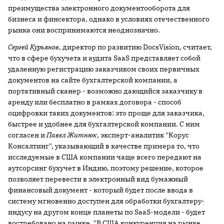
преимущества электронного документооборота для
бизнеса и финсектора, однако в условиях отечественного
рынка они воспринимаются неоднозначно.
Сергей Курьянов
, директор по развитию DocsVision, считает,
что в сфере бухучета и аудита SaaS представляет собой
удаленную регистрацию заказчиком своих первичных
документов на сайте бухгалтерской компании, а
портативный сканер - возможно дающийся заказчику в
аренду или бесплатно в рамках договора - способ
оцифровки таких документов: это проще для заказчика,
быстрее и удобнее для бухгалтерской компании. С ним
согласен и
Павел Житнюк
, эксперт-аналитик "Корус
Консалтинг", указывающий в качестве примера то, что
исследуемые в США компании чаще всего передают на
аутсорсинг бухучет в Индию, поэтому решение, которое
позволяет перевести в электронный вид бумажный
финансовый документ - который будет после ввода в
систему мгновенно доступен для обработки бухгалтеру-
индусу на другом конце планеты по SaaS-модели - будет
востребовано на рынке. "В США конкуренция на рынке