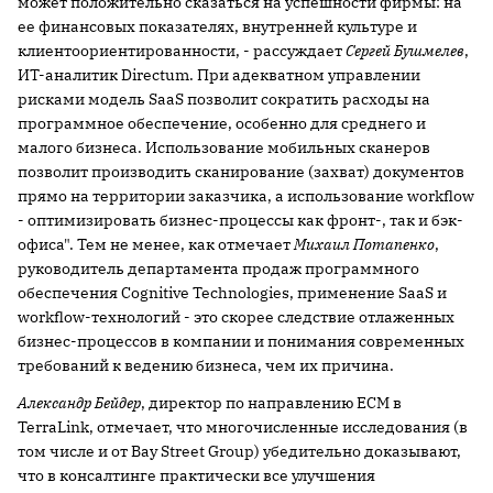
может положительно сказаться на успешности фирмы: на
ее финансовых показателях, внутренней культуре и
клиентоориентированности, - рассуждает
Сергей Бушмелев
,
ИТ-аналитик Directum. При адекватном управлении
рисками модель SaaS позволит сократить расходы на
программное обеспечение, особенно для среднего и
малого бизнеса. Использование мобильных сканеров
позволит производить сканирование (захват) документов
прямо на территории заказчика, а использование workflow
- оптимизировать бизнес-процессы как фронт-, так и бэк-
офиса". Тем не менее, как отмечает
Михаил Потапенко
,
руководитель департамента продаж программного
обеспечения Cognitive Technologies, применение SaaS и
workflow-технологий - это скорее следствие отлаженных
бизнес-процессов в компании и понимания современных
требований к ведению бизнеса, чем их причина.
Александр Бейдер
, директор по направлению ECM в
TerraLink, отмечает, что многочисленные исследования (в
том числе и от Bay Street Group) убедительно доказывают,
что в консалтинге практически все улучшения