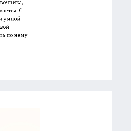
авочника,
вается. С
ки умной
свой
ть по нему