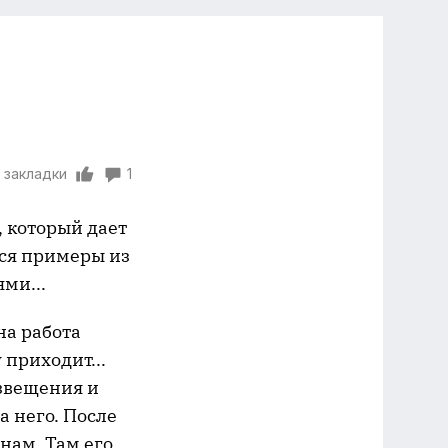
 закладки
1
 который дает
ся примеры из
ми...
на работа
 приходит...
извещения и
а него. После
нам. Там его