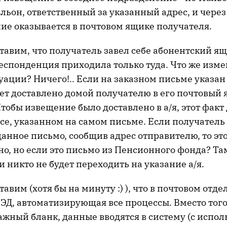
льон, ответственный за указанный адрес, и через
ие оказывается в почтовом ящике получателя.
тавим, что получатель завел себе абонентский ящ
еспонденция приходила только туда. Что же изме
ации? Ничего!.. Если на заказном письме указан 
т доставлено домой получателю в его почтовый я
тобы извещение было доставлено в а/я, этот факт
се, указанном на самом письме. Если получатель
нное письмо, сообщив адрес отправителю, то это
о, но если это письмо из Пенсионного фонда? Та
и никто не будет переходить на указание а/я.
тавим (хотя бы на минуту :) ), что в почтовом отд
ЭД, автоматизирующая все процессы. Вместо того
ажный бланк, данные вводятся в систему (с испо