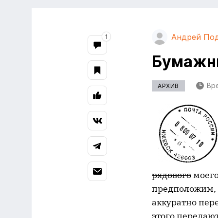
Андрей По
1
Бумажн
Вре
АРХИВ
рядового
моего
предположим, 
аккуратно пер
этого передают