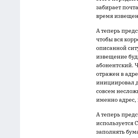
забирает почта
время извещен
А теперь предс
чтобы вся корр
описанной ситу
извещение буде
абонентский. Ч
отражен в адре
инициировал да
совсем несложн
именно адрес, 
А теперь предс
используется С
заполнять бум