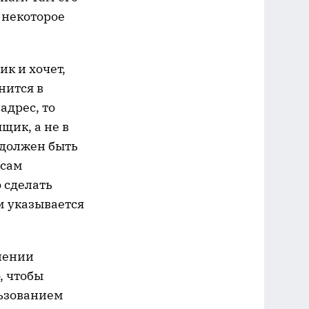
 некоторое
ик и хочет,
нится в
адрес, то
щик, а не в
 должен быть
 сам
 сделать
м указывается
елении
, чтобы
льзованием