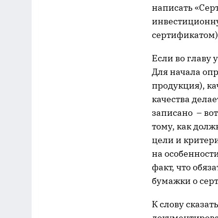
написать «Сер
инвестиционну
сертификатом)
Если во главу 
Для начала оп
продукция), к
качества делае
записано – вот
тому, как дол
цели и критер
на особенност
факт, что обяз
бумажки о сер
К слову сказат
документирова