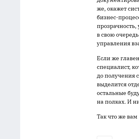
же, окажет сис
бизнес-процесс
прозрачность, 
в свою очеред
управления вз
Если же главе
специалист, к
до получения 
выделится отд
остальные буду
на полках. И н
Так что же вам