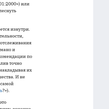
01:2000») или
леснуть
ается изнутри.
тельности,
я отслеживания
умано и
екомендации по
елив точно
 накладывая их
ества. И не
 самой
ть
?»).
это
ржку, конечно