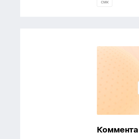
смк
Коммента