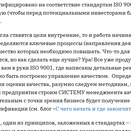
тифицировано на соответствие стандартам ISO 90
ю (чтобы перед потенциальными инвесторами б
.
угла ставятся цели внутренние, то и работа начин
ределяются ключевые процессы (направления дея
ачество которых необходимо повышать. Что-то дл
тся, но как сделать еще лучше? Ура! Все уже прод
 вам в руки ISO 9001, где написаны детальные р
жно быть построено управление качеством. Опред
ии оценки качества, разумно следуем методикам,
и предприятия строим СИСТЕМУ менеджмента кач
ательным с точки зрения бизнеса будет получение
тификации (см. блог
«С чего начать и где закончи
ь, один из принципов, заложенных в стандартах – 
ние и для наведения порядка неоценимую подде