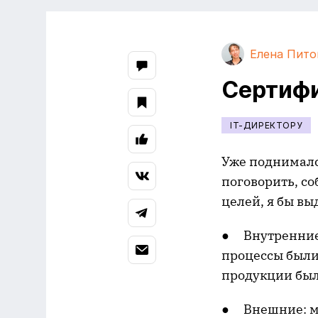
Елена Пит
Cертифи
IT-ДИРЕКТОРУ
Уже поднималс
поговорить, со
целей, я бы вы
● Внутренние:
процессы были
продукции был
● Внешние: ма