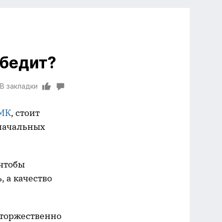
обедит?
В закладки
СМК
, стоит
 начальных
чтобы
 а качество
 торжественно