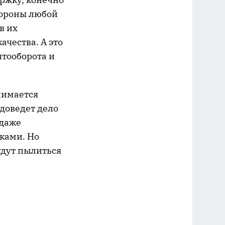
тороны любой
в их
чества. А это
нтооборота и
нимается
доведет дело
 даже
ками. Но
удут пылиться