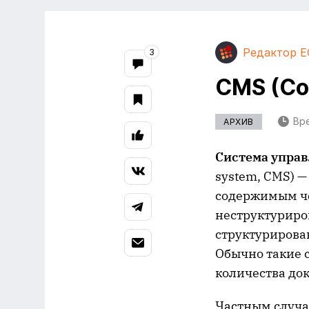
Редактор E
3
CMS (Co
Вре
АРХИВ
Система упра
system, CMS) 
содержимым че
неструктуриро
структурирова
Обычно такие 
количества до
Частным случа