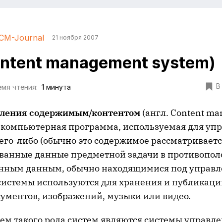
CM-Journal
21 ноября 2007
ntent management system)
В
мя чтения:
1 минута
вления содержимым/контентом
(англ. Content m
— компьютерная программа, используемая для уп
го-либо (обычно это содержимое рассматриваетс
ванные данные предметной задачи в противопол
нным данным, обычно находящимися под управле
системы используются для хранения и публикаци
кументов, изображений, музыки или видео.
ем такого рода систем являются системы управле