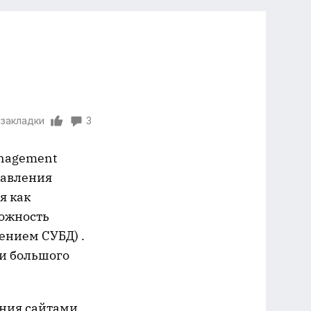
 закладки
3
anagement
равления
я как
ожность
нием СУБД) .
и большого
ния сайтами.