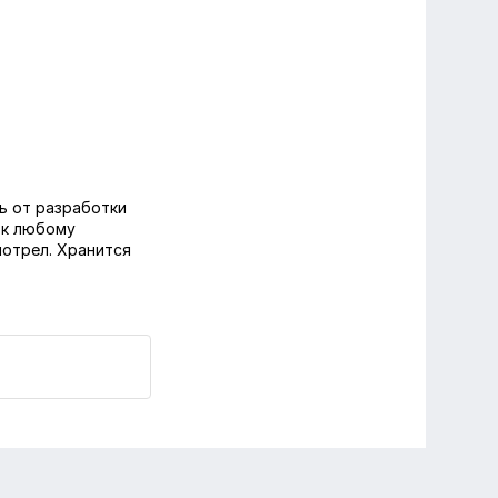
ь от разработки
 к любому
мотрел. Хранится