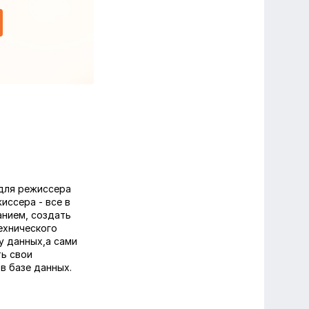
 для режиссера
иссера - все в
анием, создать
ехнического
у данных,а сами
ть свои
в базе данных.