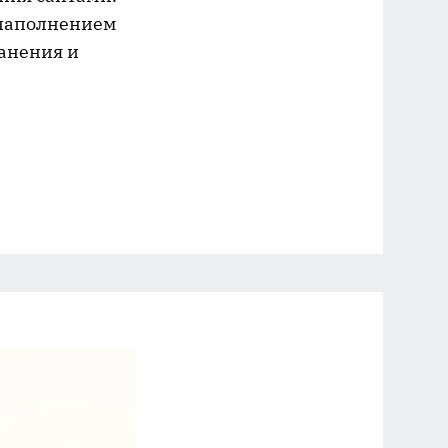
 наполнением
анения и