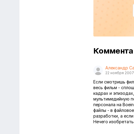
Коммент
Александр С
22 ноября 2007
Если смотришь фил
весь фильм - сплош
кадрах и эпизодах
мультимедийную по
персонала на Boei
файлы - в файлово
разработки, а если
Нечего изобретать