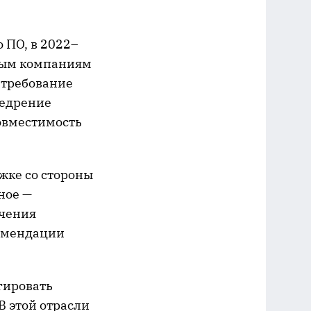
 ПО, в 2022–
яным компаниям
 требование
недрение
овместимость
жке со стороны
ное —
ечения
комендации
гировать
В этой отрасли