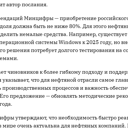
ит автор послания.
мендаций Минцифры — приобретение российского
о доля должна быть не ниже 80%. Для этого нефт
делить немалые средства. Например, существует
операционной системы Windows к 2025 году, но в
го решения потребует долгого тестирования на с
темами.
ет чиновников к более гибкому подходу и поддер
н указывает, что для нефтяной отрасли самое глав
 производственных процессов и важность обесп
 Его предложение — обновлять методические ре
 года.
ифры утверждают, что необходимость быстро реа
в мире очень актуальна для нефтяных компаний. 