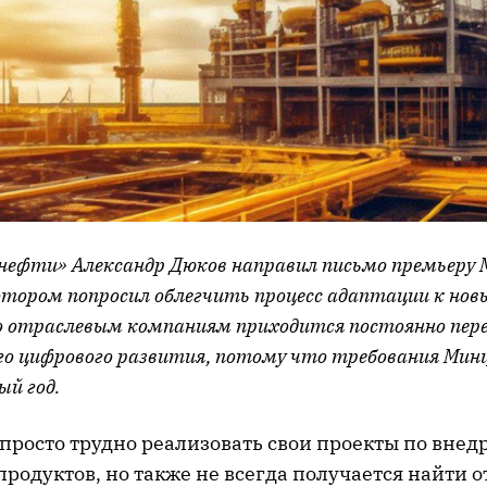
 нефти» Александр Дюков направил письмо премьеру
отором попросил облегчить процесс адаптации к нов
о отраслевым компаниям приходится постоянно пе
го цифрового развития, потому что требования Ми
й год.
просто трудно реализовать свои проекты по вне
родуктов, но также не всегда получается найти 