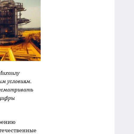
 Михаилу
ым условиям.
ресматривать
нцифры
дрению
отечественные