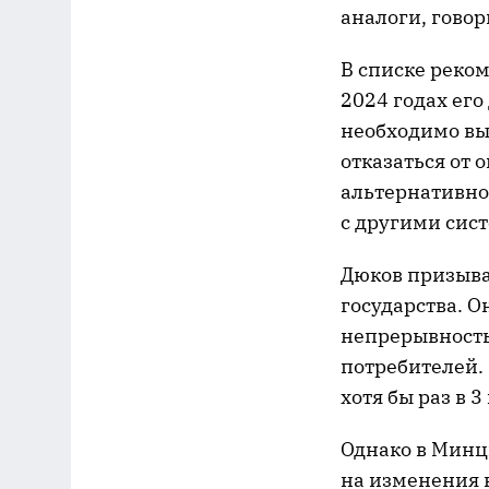
аналоги, говор
В списке реко
2024 годах ег
необходимо вы
отказаться от 
альтернативно
с другими сис
Дюков призыва
государства. О
непрерывность
потребителей.
хотя бы раз в 3
Однако в Минц
на изменения 