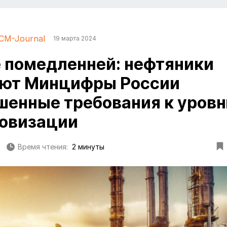
CM-Journal
19 марта 2024
 помедленней: нефтяники
уют Минцифры России
шенные требования к уров
овизации
Время чтения:
2 минуты