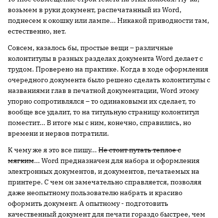
возьмем в руки документ, распечатанный из Word,
поднесем к окошку или лампе... Никакой приводности там,
естественно, нет.
Совсем, казалось бы, простые вещи – различные
колонтитулы в разных разделах документа Word делает с
трудом. Проверено на практике. Когда в ходе оформления
очередного документа было решено сделать колонтитулы с
названиями глав в печатной документации, Word этому
упорно сопротивлялся – то одинаковыми их сделает, то
вообще все удалит, то на титульную страницу колонтитул
поместит... В итоге мы с ним, конечно, справились, но
времени и нервов потратили.
К чему же я это все пишу...
Не стоит путать теплое с
мягким
... Word предназначен для набора и оформления
электронных документов, и документов, печатаемых на
принтере. С чем он замечательно справляется, позволяя
даже неопытному пользователю набрать и красиво
оформить документ. А опытному - подготовить
качественный документ для печати гораздо быстрее, чем