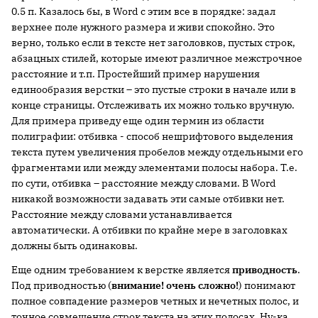
0.5 п. Казалось бы, в Word с этим все в порядке: задал
верхнее поле нужного размера и живи спокойно. Это
верно, только если в тексте нет заголовков, пустых строк,
абзацных стилей, которые имеют различное межстрочное
расстояние и т.п. Простейший пример нарушения
единообразия верстки – это пустые строки в начале или в
конце страницы. Отслеживать их можно только вручную.
Для примера приведу еще один термин из области
полиграфии: отбивка - способ нешрифтового выделения
текста путем увеличения пробелов между отдельными его
фрагментами или между элементами полосы набора. Т.е.
по сути, отбивка – расстояние между словами. В Word
никакой возможности задавать эти самые отбивки нет.
Расстояние между словами устанавливается
автоматически. А отбивки по крайне мере в заголовках
должны быть одинаковы.
Еще одним требованием к верстке является
приводность
.
Под приводностью (
внимание! очень сложно!
) понимают
полное совпадение размеров четных и нечетных полос, и
точное совмещение строк текста на этих полосах. Ну-ка,