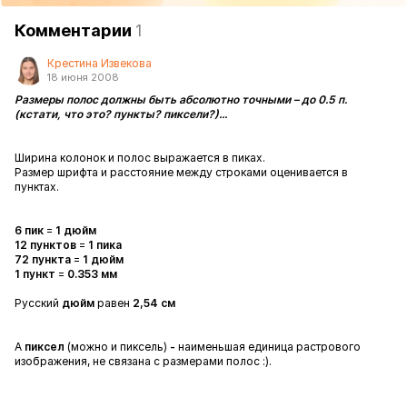
Комментарии
1
Крестина Извекова
18 июня 2008
Размеры полос должны быть абсолютно точными – до 0.5 п.
(кстати, что это? пункты? пиксели?)...
Ширина колонок и полос выражается в пиках.
Размер шрифта и расстояние между строками оценивается в
пунктах.
6 пик
=
1 дюйм
12 пунктов
=
1 пика
72 пункта
=
1 дюйм
1 пункт
=
0.353 мм
Русский
дюйм
равен
2,54 см
А
пиксел
(можно и пиксель)
-
наименьшая единица растрового
изображения, не связана с размерами полос :).