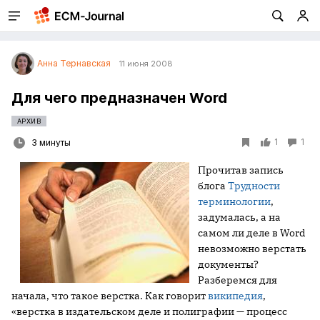
Анна Тернавская
11 июня 2008
Для чего предназначен Word
АРХИВ
1
1
3 минуты
Прочитав запись
блога
Трудности
терминологии
,
задумалась, а на
самом ли деле в Word
невозможно верстать
документы?
Разберемся для
начала, что такое верстка. Как говорит
википедия
,
«верстка в издательском деле и полиграфии — процесс