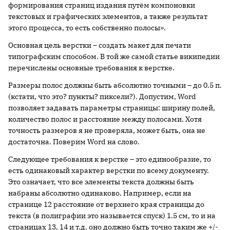
формирования страниц издания путём компоновки
текстовых и графических элементов, а также результат
этого процесса, то есть собственно полосы».
Основная цель верстки – создать макет для печати
типографским способом. В той же самой статье википедии
перечислены основные требования к верстке.
Размеры полос должны быть абсолютно точными – до 0.5 п.
(кстати, что это? пункты? пиксели?). Допустим, Word
позволяет задавать параметры страницы: ширину полей,
количество полос и расстояние между полосами. Хотя
точность размеров я не проверяла, может быть, она не
достаточна. Поверим Word на слово.
Следующее требования к верстке – это единообразие, то
есть одинаковый характер верстки по всему документу.
Это означает, что все элементы текста должны быть
набраны абсолютно одинаково. Например, если на
странице 12 расстояние от верхнего края страницы до
текста (в полиграфии это называется спуск)
1.5 см
, то и на
страницах 13, 14 и т.д. оно должно быть точно таким же +/-