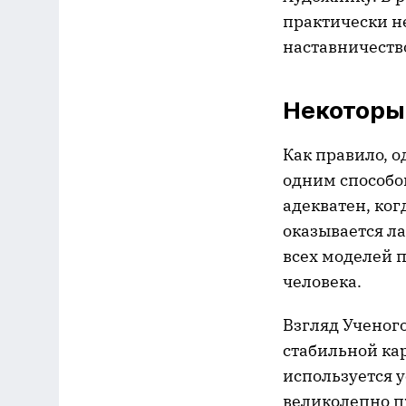
практически н
наставничеств
Некоторы
Как правило, о
одним способом
адекватен, ког
оказывается ла
всех моделей п
человека.
Взгляд Ученого
стабильной ка
используется 
великолепно п