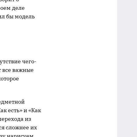
воем деле
ил бы модель
утствие чего-
т все важные
которое
редметной
ак есть» и «Как
 перехода из
ся сложнее их
азу нарисуем