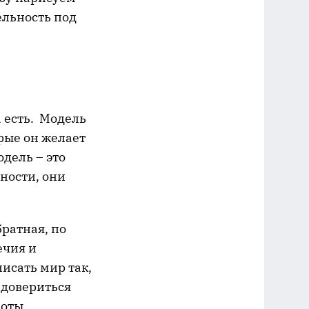
льность под
а есть. Модель
рые он желает
дель – это
ности, они
ратная, по
ечия и
исать мир так,
 довериться
боты