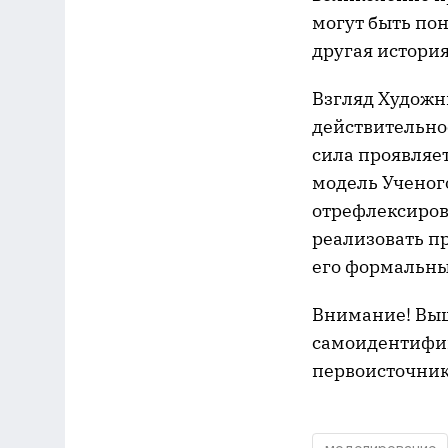
могут быть пон
другая история
Взгляд Художни
действительнос
сила проявляет
модель Ученого
отрефлексиров
реализовать п
его формальны
Внимание! Выш
самоидентифик
первоисточник