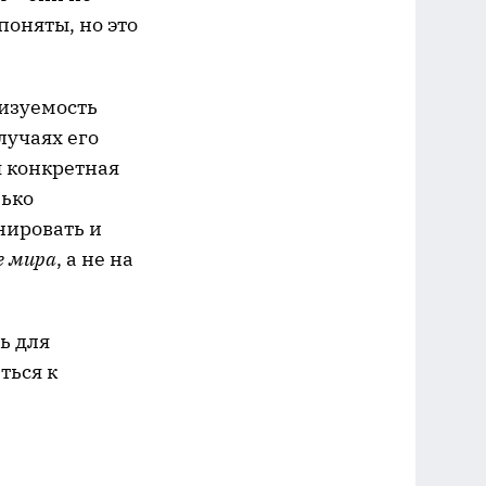
поняты, но это
лизуемость
лучаях его
я конкретная
лько
нировать и
е мира
, а не на
ь для
ться к