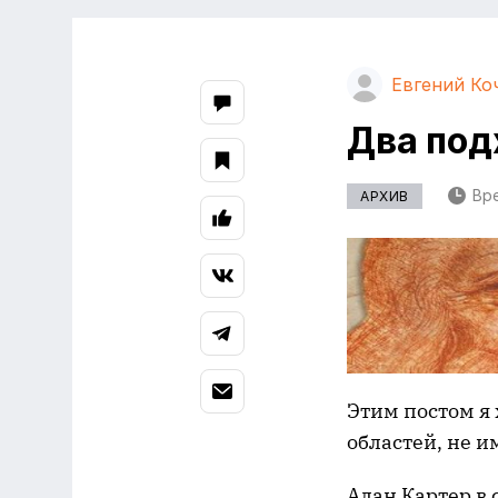
Евгений Ко
Два под
Вре
АРХИВ
Этим постом я
областей, не 
Алан Картер в 