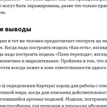
е могут быть тиражированы, разве что только пр
ом.
е выводы
дин и тот же человек предпочитает смотреть на м
. Когда надо построить модель «Как есть», взгля
да надо построить модель «План перехода», взгл
коничнее и выразительнее. Проблема в том, что 
очти всегда лежит в зоне ответственности одного 
 (в определении Картера) хорош для работы с от
ртиной мира, когда для описания действительнос
устоявшийся арсенал моделей. Модели, построен
риспособлены для передачи в процессах обучения