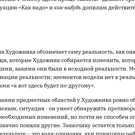
уацию «Как надо» и
как-нибудь
допилим действите
я Художника обозначает саму реальность, как он
щи, которые Художник собирается изменить, кото
кими, какими они были в исходной реальности. Мо
мации реальности; элементов модели нет в реаль
ми «а вот здесь будет по-другому».
ании предметных областей у Художника ровно об
ченым, ситуация - он умеет обнаружить противор
необходимых изменений, но почти не способен оп
значно поняли другие. Заказчику остается только
езультате – это волк-одиночка, чьи принципы ра