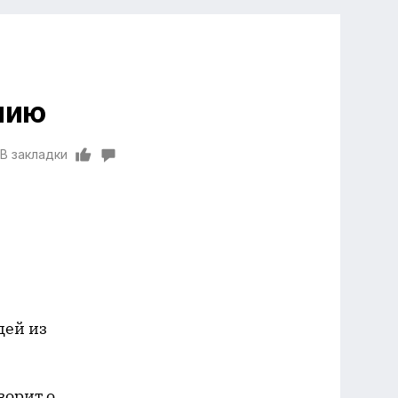
нию
В закладки
дей из
оворит о