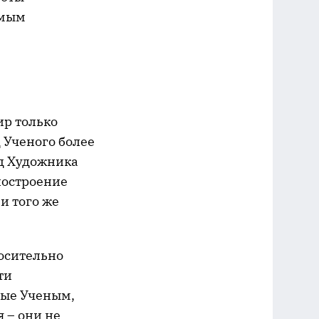
ямым
ир только
д Ученого более
яд Художника
построение
и того же
носительно
ти
ные Ученым,
 – они не