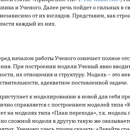
ника и Ученого. Далее речь пойдет о сильных в с
независимо от их взглядов. Представим, как стро
ласти каждый из них.
ред началом работы Ученого означает полное отс
рения. При построении модели Ученый явно вводи
ости, их отношения и структуру. Модель – это не
ствительности, адекватное поставленной задаче.
приступает к моделированию в новой для себя п
лично справляется с построением моделей типа «К
ует на моделях типа «План перехода», т.к. модель
чно сложной модели в другую такую же оказывает
зятых. Ученому здесь проще сказать: «Давайте ср