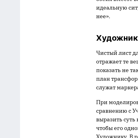
идеальную сит
нее».
Художник
Чистый лист дл
отражает те ве
показать не та
план трансфор
служат маркера
При моделиров
сравнению с У
выразить суть 
чтобы его одно
Художнику. В р