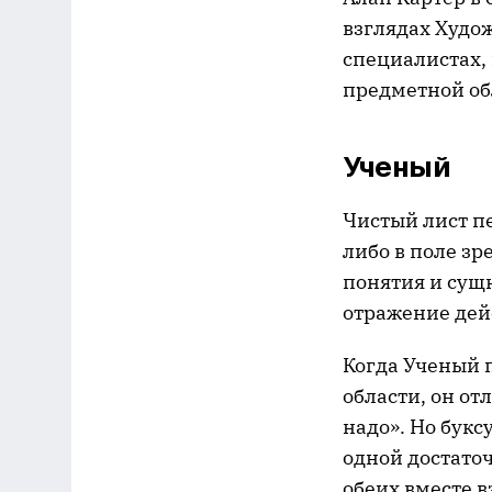
взглядах Худож
специалистах, 
предметной об
Ученый
Чистый лист пе
либо в поле з
понятия и сущн
отражение дей
Когда Ученый 
области, он от
надо». Но букс
одной достато
обеих вместе в