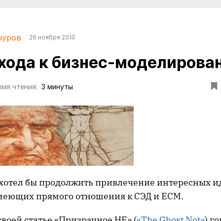
чуров
26 ноября 2010
хода к бизнес-моделирова
мя чтения:
3 минуты
 хотел бы продолжить привлечение интересных и
имеющих прямого отношения к СЭД и ECM.
своей статье «Призрачное НЕ» (
«The Ghost Not»
) г