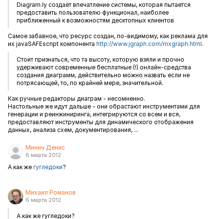
Diagram.ly создаёт впечатление системы, которая пытается
предоставить пользователю функционал, наиболее
приближенный к возможностям десктопных клиентов
Самое забавное, что ресурс создан, по-видимому, как реклама для
их javaSAFEscript компонента
http://www.jgraph.com/mxgraph.html
.
Стоит признаться, что та высоту, которую взяли и прочно
удерживают современные бесплатные (!) онлайн-средства
создания диаграмм, действительно можно назвать если не
потрясающей, то, по крайней мере, значительной.
Как ручные редакторы диаграм - несомненно.
Настольные же идут дальше - они обрастают инструментами для
генерации и реинжиниринга, интегрируются со всем и вся,
предоставляют инструменты для динамического отображения
данных, анализа схем, документирования, ...
Минич Денис
6 марта 2012
А как же
гугледоки
?
Михаил Романов
6 марта 2012
А как же гугледоки?