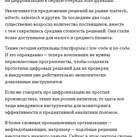
на цифровизацию в первую очередь этих функций.
Увеличивается предложение решений на рынке martech,
adtech, salestech и других. За последние два года
существенно возросло количество поставщиков, вместе
с тем сократилась средняя стоимость решений. Они стали
более доступными для малого и среднего бизнеса.
Также сегодня актуальны платформы с low-code и no-code.
И это оправданно — теперь компаниям не нужны
первоклассные программисты, чтобы создавать
прототипы цифровых решений для их проверки
и внедрения уже действительно экономически
доказанных инструментов.
Если же говорить про цифровизацию на простых
производствах, таких как розлив напитков, то здесь всё
чаще внедряются инструменты для мониторинга
эффективности и предиктивной аналитики поломок.
В более сложных промышленных организациях —
нефтедобывающих, например — подобные решения
внедрялись намного раньше. Сейчас в этом секторе скорее