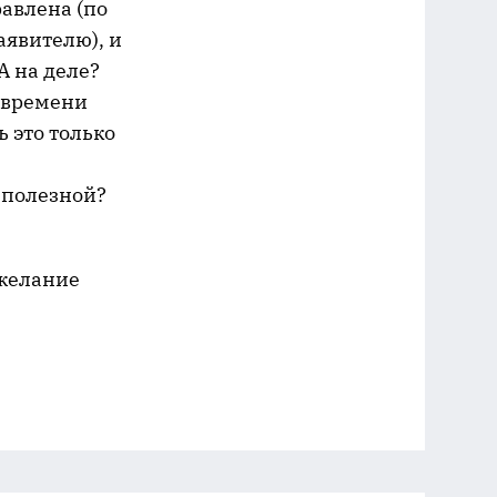
авлена (по
аявителю), и
А на деле?
о времени
 это только
 полезной?
 желание