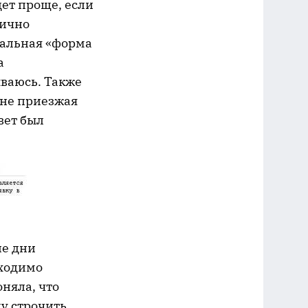
дет проще, если
лично
нальная «форма
а
ваюсь. Также
 не приезжая
вет был
ие дни
бходимо
оняла, что
ду строчить