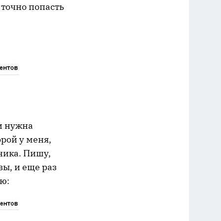
 точно попасть
ии нужна
орой у меня,
ьника. Пишу,
вы, и еще раз
аю: