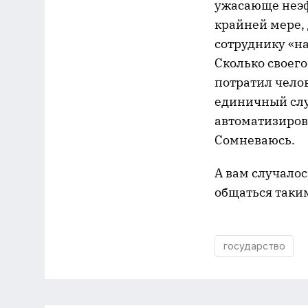
ужасающе неэф
крайней мере, 
сотруднику «на
Сколько своег
потратил чело
единичный случ
автоматизиров
Сомневаюсь.
А вам случало
общаться таки
государство