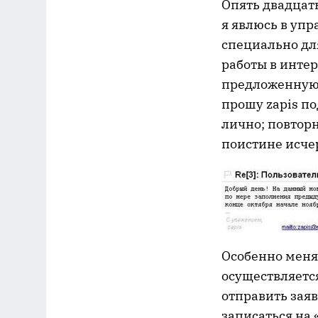
Опять двадцать
я явлюсь в упр
специально дл
работы в интер
предложенную 
прошу zapis по
лично; повтор
поистине исч
Особенно меня
осуществляетс
отправить заяв
записаться на 