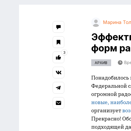
Марина Тол
Эффект
форм р
3
Вре
АРХИВ
Понадобилось 
Федеральной с
огромной радос
новые, наибол
организует
во
Прекрасно! Обс
подходящей дат