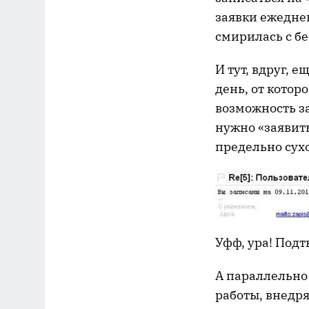
заявки ежеднев
смирилась с б
И тут, вдруг, 
день, от котор
возможность за
нужно «заявить
предельно сухо
Уфф, ура! Под
А параллельно
работы, внедря