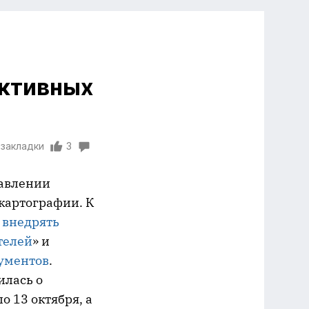
ктивных
 закладки
3
равлении
картографии. К
 внедрять
телей
» и
ументов
.
илась о
о 13 октября, а