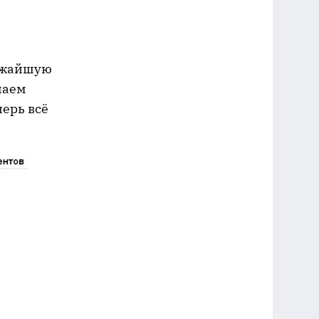
лижайшую
шаем
перь всё