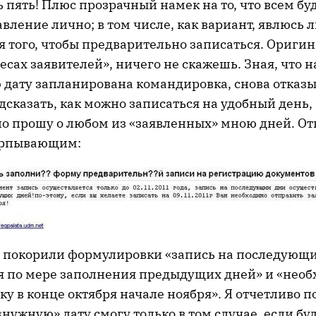
 пять! Плюс прозрачный намек на то, что всем бу
авление лично; в том числе, как вариант, явлюсь 
я того, чтобы предварительно записаться. Ориги
есах заявителей», ничего не скажешь. Зная, что н
дату запланирована командировка, снова отказы
дсказать, как можно записаться на удобный день,
но прошу о любом из «заявленных» мною дней. От
ерпывающим:
 покорили формулировки «запись на последующ
я по мере заполнения предыдущих дней» и «нео
ку в конце октября начале ноября». Я отчетливо п
«нужную» дату смогу только в том случае, если бу