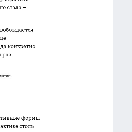
не стала –
освобождается
еще
гда конкретно
 раз,
ективные формы
актике столь