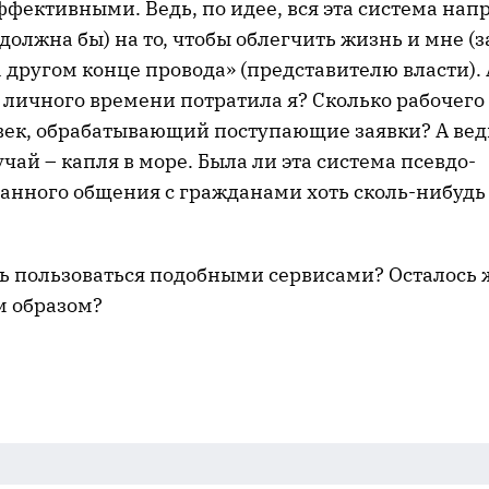
фективными. Ведь, по идее, вся эта система напр
должна бы) на то, чтобы облегчить жизнь и мне (з
 другом конце провода» (представителю власти). 
о личного времени потратила я? Сколько рабочег
век, обрабатывающий поступающие заявки? А ведь
ай – капля в море. Была ли эта система псевдо-
анного общения с гражданами хоть сколь-нибудь
сь пользоваться подобными сервисами? Осталось
м образом?