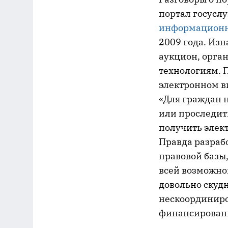
портал госуслу
информационн
2009 года. Из
аукцион, орг
технологиям. П
электронном в
«Для граждан 
или проследить
получить элек
Правда разраб
правовой базы
всей возможно
довольно скудн
нескоординиро
финансирован