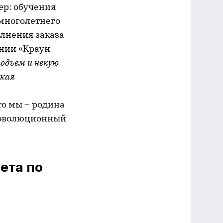
ер: обучения
 многолетнего
олнения заказа
ании «Краун
одъем и некую
зкая
что мы – родина
а эволюционный
ета по