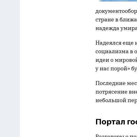
документообор
стране в ближа
надежда умирае
Надеялся еще и
социализма в 
идеи о мировой
у нас порой» б
Последние мес
потрясение вн
небольшой пер
Портал го
Разговоры о по