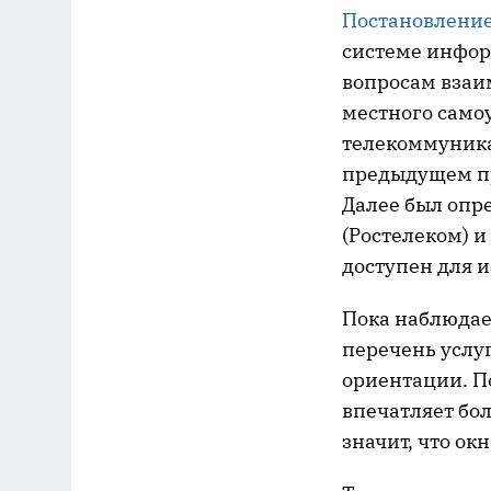
Постановление
системе инфор
вопросам взаи
местного само
телекоммуника
предыдущем про
Далее был опр
(Ростелеком) и
доступен для 
Пока наблюдае
перечень услуг
ориентации. По
впечатляет бол
значит, что ок