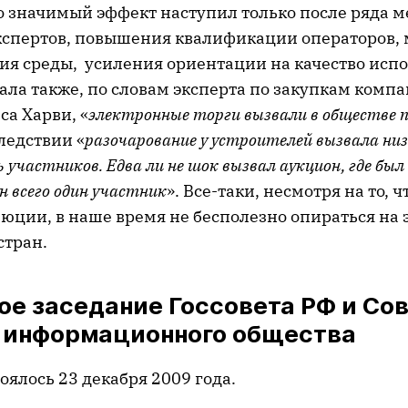
о значимый эффект наступил только после ряда м
кспертов, повышения квалификации операторов,
ния среды, усиления ориентации на качество исп
ачала также, по словам эксперта по закупкам комп
а Харви, «
электронные торги вызвали в обществе п
следствии «
разочарование у устроителей вызвала ни
участников. Едва ли не шок вызвал аукцион, где был
н всего один участник
». Все-таки, несмотря на то, 
люции, в наше время не бесполезно опираться н
стран.
е заседание Госсовета РФ и Сов
 информационного общества
оялось 23 декабря 2009 года.