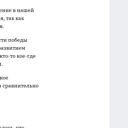
щение в нашей
, так как
я.
сти победы
развитием
кто-то кое-где
и.
кое
а сравнительно
алось, что