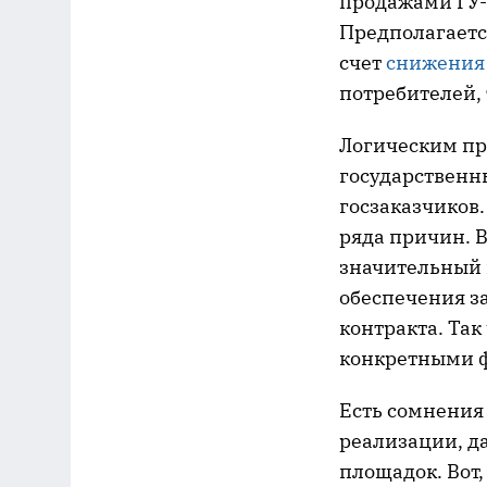
продажами ГУ-
Предполагаетс
счет
снижения
потребителей, 
Логическим пр
государственн
госзаказчиков
ряда причин. В
значительный 
обеспечения з
контракта. Так
конкретными ф
Есть сомнения
реализации, д
площадок. Вот