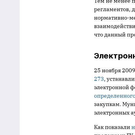
Тем не менее п
регламентов, д
нормативно-ме
взаимодействия
что данный пр
Электрон
25 ноября 200
273
, устанавл
электронной ф
определенного
закупкам. Мун
электронных ау
Как показали
н