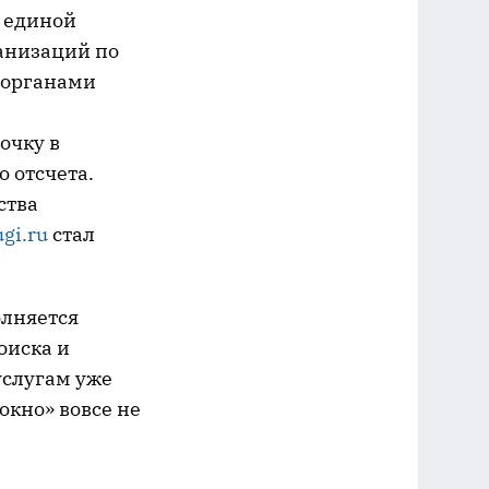
О единой
анизаций по
 органами
очку в
 отсчета.
ства
gi.ru
стал
олняется
оиска и
услугам уже
окно» вовсе не