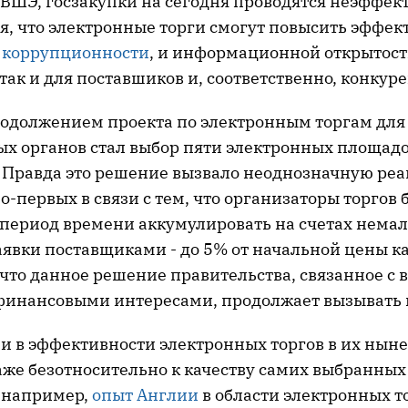
ВШЭ, госзакупки на сегодня проводятся неэффек
я, что электронные торги смогут повысить эффек
 коррупционности
, и информационной открытост
так и для поставшиков и, соответственно, конкур
одолжением проекта по электронным торгам для
ых органов стал выбор пяти электронных площадо
. Правда это решение вызвало неоднозначную реа
о-первых в связи с тем, что организаторы торгов 
период времени аккумулировать на счетах немал
аявки поставщиками - до 5% от начальной цены к
 что данное решение правительства, связанное с 
инансовыми интересами, продолжает вызывать 
 и в эффективности электронных торгов в их ны
аже безотносительно к качеству самих выбранны
, например,
опыт Англии
в области электронных т