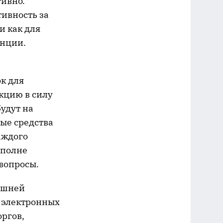
тивно.
тивность за
и как для
енции.
к для
кцию в силу
будут на
ые средства
аждого
вполне
вопросы.
нешней
х электронных
оргов,