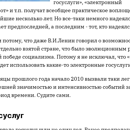
госуслуги», «электронный
от» и т.п. получат всеобщее практическое вопло
йшие несколько лет. Но все-таки немного надеялся
т предпоследней, а последним - тот, кто надеялс
 потому, что даже В.И.Ленин говорил о возможно
отдельно взятой стране, что было эволюционным 
 победе социализма. Потому я не исключал, что «
удет использовать какие-то электронные госуслуг
яцы прошлого года начало 2010 вызвали таки лег
ешней значимостью и интенсивностью событий з
иод времени. Судите сами.
суслуг
ртале госуслуг шли не один год. Ранее предполаг