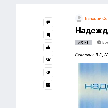
Валерий Се
Надежда
Вре
АРХИВ
Сентябов В.Р.,