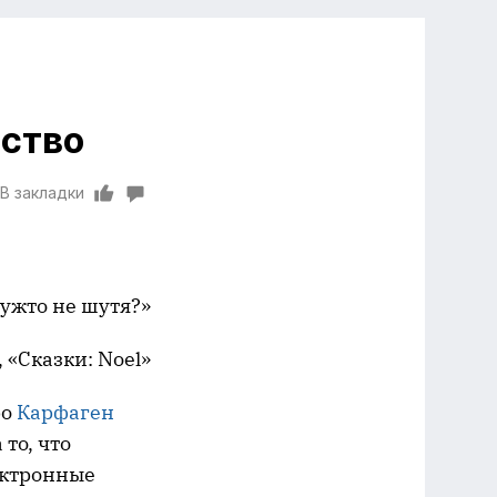
ство
В закладки
ужто не шутя?»
 «Сказки: Noel»
ро
Карфаген
 то, что
ектронные