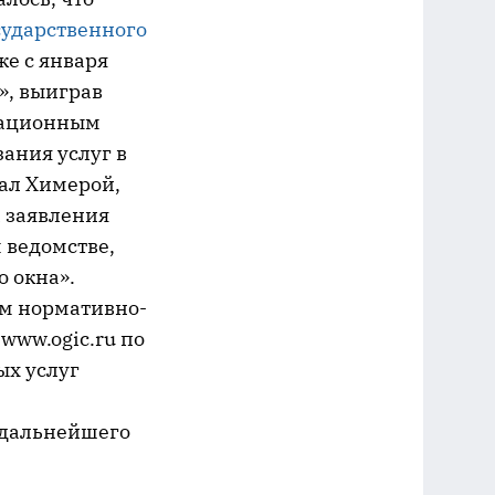
сударственного
же с января
», выиграв
мационным
зания услуг в
тал Химерой,
а заявления
 ведомстве,
 окна».
ем нормативно-
www.ogic.ru по
ых услуг
 дальнейшего