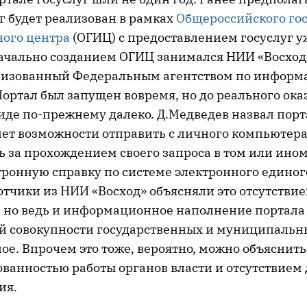
г будет реализован в рамках
Общероссийского го
ого центра
(ОГИЦ) с предоставлением госуслуг у
начально созданием ОГИЦ занимался НИИ «Восход
анизованный Федеральным агентством по инфор
ортал был запущен вовремя, но до реального ока
иде по-прежнему далеко. Д.Медведев назвал пор
нет возможности отправить с личного компьютер
 за прохождением своего запроса в том или ином
тронную справку по системе электронного единого
отчики из НИИ «Восход» объясняли это отсутстви
, но ведь и информационное наполнение портала 
й совокупности государственных и муниципальн
ое. Впрочем это тоже, вероятно, можно объяснить
ванностью работы органов власти и отсутствием
ия.