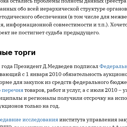
ока остались проблемы полноты данных (реестра 
анных обо всей иерархической структуре органов в
тодического обеспечения (в том числе для межв
, информационной совместимости и т.п.). Хочетс
оект не постигнет судьба предыдущего.
ные торги
9 года Президент Д.Медведев подписал
Федераль
ивающий с 1 января 2010 обязательность аукционо
орме для закупок из средств федерального бюдже
 перечня
товаров, работ и услуг, а с июля 2010 – 
иципалы и регионалы получили отсрочку на исп
кционов только на год.
едавние исследования
института управления за