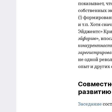
показывает, чт
собственных э
(!) формирова
и т.п. Хотя сн
Эйджентс» Крис
эйфорию
», впо
конкурентность 
зарегистрирова
не одной рево
опыт и других 
Совместно
развитию
Заседание
сост