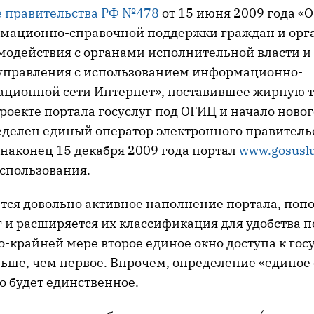
 правительства РФ №478
от 15 июня 2009 года «
мационно-справочной поддержки граждан и орг
модействия с органами исполнительной власти и
управления с использованием информационно-
ционной сети Интернет», поставившее жирную т
екте портала госуслуг под ОГИЦ и начало нового
еделен единый оператор электронного правитель
 наконец 15 декабря 2009 года портал
www.gosuslu
использования.
тся довольно активное наполнение портала, поп
 и расширяется их классификация для удобства п
-крайней мере второе единое окно доступа к гос
ьше, чем первое. Впрочем, определение «единое 
но будет единственное.