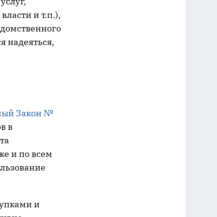
услуг,
ласти и т.п.),
едомственного
я надеяться,
ный Закон №
в в
та
уже и по всем
ользование
купками и