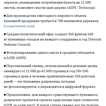
образом, уменьшение потребления бумаги на 12 500
листов, позволяет спасти одно дерево (AIIM / Techsoup).
■ Для производства ежегодного мирового объема
бумажной продукции требуется 768 миллионов деревьев
(
conservatree.com
).
■ Среднестатистический офис создает 350 фунтов/160
кг бумажных отходов на каждого сотрудника в год (Natural
Defense Council).
■ Фотокопирование одного листа в среднем обходится
в 0,02€ (AIIM).
■ Персональный сканер, используемый в деловых целях,
сканирует от 12 500 до 62 500 страниц в год (50–250
страниц в день в течение приблизительно 250 рабочих
дней) — это бумажные документы, которые
не фотокопируются, а переводятся в цифровой формат.
■ Предположим, для каждого существующего бумажного
документа требуется сделать одну копию (при стоимости
0,02€ за один лист). В таком случае сканер мог бы помочь