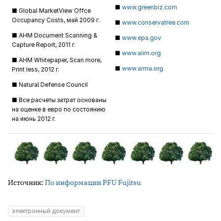
■
www.greenbiz.com
■ Global MarketView Offce
Occupancy Costs, май 2009 г.
■
www.conservatree.com
■ AHM Document Scanning &
■
www.epa.gov
Capture Report, 2011 г.
■
www.aiim.org
■ AHM Whitepaper, Scan more,
■
www.arma.org
Print less, 2012 г.
■ Natural Defense Council
■ Все расчеты затрат основаны
на оценке в евро по состоянию
на июнь 2012 г.
Источник:
По информации PFU Fujitsu
электронный документ