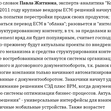
По словам
Павла Житнюка
, эксперта-аналитика "К
в 2011 году крупные вендоры ECM-решений начну
 попытки перестройки продаж своих продуктов;
аться перевод ECM в "облака"; разовьется и "инт
руктурированному контенту, в т.ч. за пределами
gement вряд ли будет популярным, считает госпо
 по-прежнему будут актуальны проекты по внедре
го механизма и средства структурирования конт
е востребованными останутся системы организа
ого и договорного документооборота, т.к. рынок 
огие компании только начинают автоматизирова
анные с документооборотом. Заказчики начнут уд
нимание решениям СЭД плюс BPM, когда докумен
ью системы оптимизации бизнес-процессов. Акту
решения" - универсальные интерфейсы для взаим
личные мобильные устройства. Также возрастет