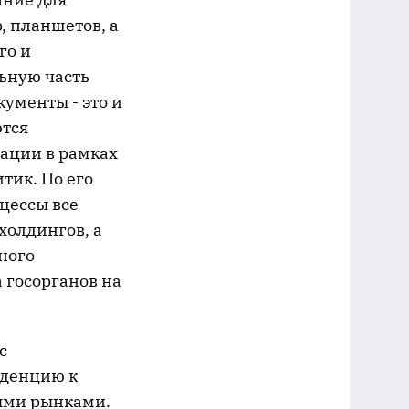
 планшетов, а
го и
ьную часть
ументы - это и
ются
ации в рамках
тик. По его
цессы все
холдингов, а
ного
 госорганов на
с
нденцию к
ными рынками.