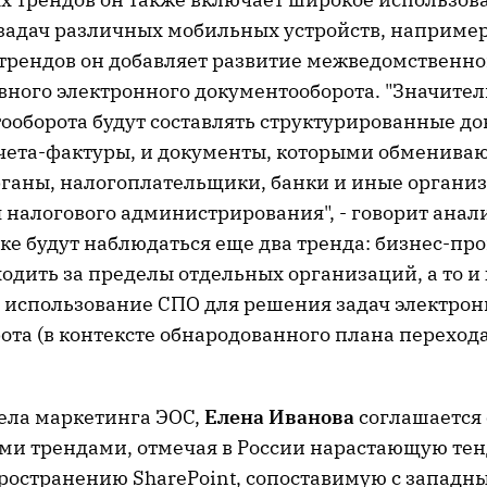
адач различных мобильных устройств, например,
 трендов он добавляет развитие межведомственно
ного электронного документооборота. "Значител
ооборота будут составлять структурированные док
чета-фактуры, и документы, которыми обменива
ганы, налогоплательщики, банки и иные организ
налогового администрирования", - говорит анали
ке будут наблюдаться еще два тренда: бизнес-про
одить за пределы отдельных организаций, а то и 
 использование СПО для решения задач электрон
та (в контексте обнародованного плана перехода
ела маркетинга ЭОС,
Елена Иванова
соглашается 
и трендами, отмечая в России нарастающую те
ространению SharePoint, сопоставимую с запад