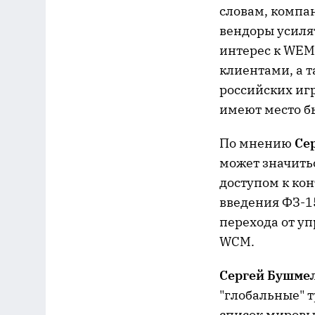
словам, компа
вендоры усиля
интерес к WEM
клиентами, а т
российских иг
имеют место б
По мнению
Се
может значитьс
доступом к кон
введения ФЗ-15
перехода от у
WCM.
Сергей Бушме
"глобальные" т
список мировы