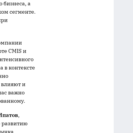
 бизнеса, а
ом сегменте.
при
компании
рте CMIS и
интенсивного
а в контексте
нно
 влияют и
нас важно
ованному.
Ипатов
,
о развитию
рынка