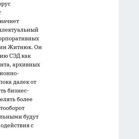
орус
т
 начнет
еллектуальный
 корпоративных
дин Житнюк. Он
нию СЭД как
ента, архивных
ционно-
пока далек от
ть бизнес-
елять более
тооборот
альными будут
одействия с