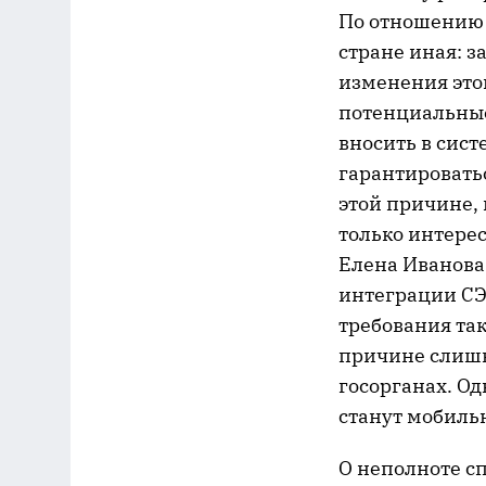
По отношению 
стране иная: з
изменения это
потенциальные
вносить в сист
гарантироватьс
этой причине, 
только интерес
Елена Иванова 
интеграции СЭ
требования так
причине слишк
госорганах. О
станут мобиль
О неполноте сп