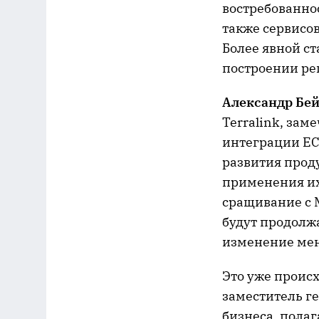
востребованнос
также сервисо
Более явной с
построении ре
Александр Бе
Terralink, зам
интеграции EC
развития проду
применения их 
сращивание с M
будут продолжа
изменение мен
Это уже происх
заместитель г
бизнеса, полаг