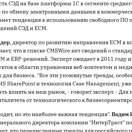
ть СЭД на базе платформы 1С в сегменте среднего
в по обмену электронными данными в коммерческ
танет тенденция к использованию свободного ПО 
шений СЭД и ЕСМ.
йдер
, директор по развитию направления ECM в 
ечает, что в списке CMSWire нет сведений о станда
M и ERP-решений. Эксперт ожидает в 2011 году 
ктов в области управления веб-контентом и меди
для бизнеса. "Все эти упомянутые тренды, особе
S SharePoint и технология Case Management, уже
ть влиять на наш рынок, - говорит эксперт. - Для 
талитета от технологического к бизнесориентир
одит, но это наиболее важная тенденция".
Вадим 
енерального директора компании "ИнтерТраст" п
ает, что перечисленные тренды для российского 