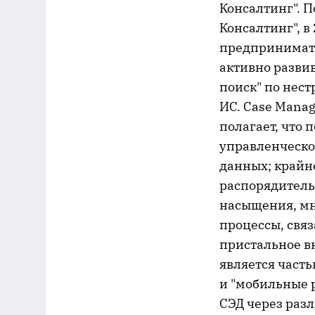
Консалтинг". 
Консалтинг", 
предпринимать
активно развив
поиск" по нест
ИС. Case Mana
полагает, что
управленческо
данных; крайн
распорядительн
насыщения, мн
процессы, связ
пристальное в
является част
и "мобильные 
СЭД через раз