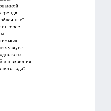
бованной
о тренда
"облачных"
у интерес
им
м смысле
ых услуг, -
 одного их
й и населения
щего года".