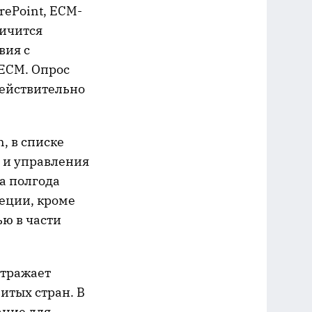
rePoint, ECM-
личится
вия с
 ECM. Опрос
действительно
, в списке
и и управления
на полгода
деции, кроме
ю в части
отражает
итых стран. В
ание для