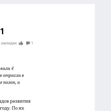
1
 закладки
1
вали 4
е отрасли в
е полон, и
ндов развития
году. По их