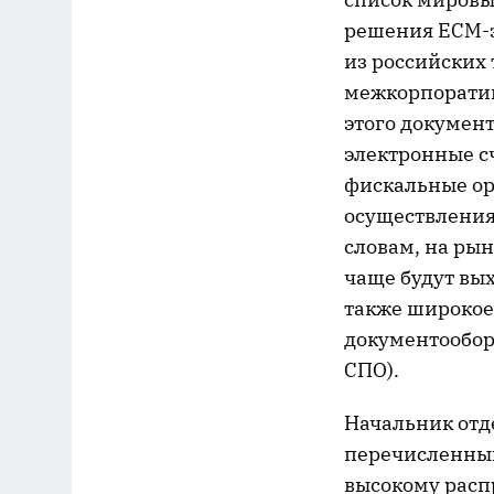
решения ECM-з
из российских
межкорпоратив
этого документ
электронные с
фискальные ор
осуществления 
словам, на рын
чаще будут вых
также широкое
документооборо
СПО).
Начальник отд
перечисленным
высокому расп