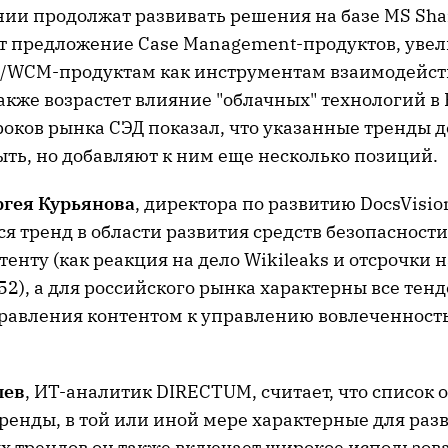
нии продолжат развивать решения на базе MS Sha
т предложение Case Management-продуктов, уве
/WCM-продуктам как инструментам взаимодейст
акже возрастет влияние "облачных" технологий в
роков рынка СЭД показал, что указанные тренды 
ыть, но добавляют к ним еще несколько позиций.
ргея Курьянова
, директора по развитию DocsVision
я тренд в области развития средств безопасност
тенту (как реакция на дело Wikileaks и отсрочки 
2), а для российского рынка характерны все тен
правления контентом к управлению вовлеченность
лев
, ИТ-аналитик DIRECTUM, считает, что список 
ренды, в той или иной мере характерные для разв
х трендов он также включает широкое использов