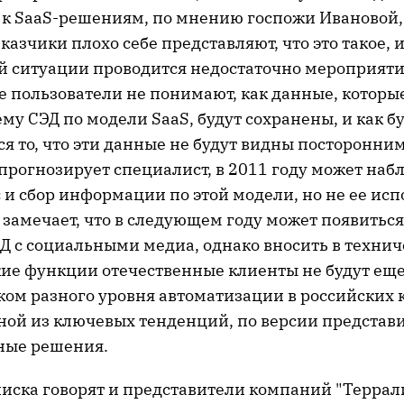
к SaaS-решениям, по мнению госпожи Ивановой,
аказчики плохо себе представляют, что это такое, 
й ситуации проводится недостаточно мероприятий
 пользователи не понимают, как данные, которые
ему СЭД по модели SaaS, будут сохранены, и как б
я то, что эти данные не будут видны посторонни
прогнозирует специалист, в 2011 году может наб
 и сбор информации по этой модели, но не ее исп
замечает, что в следующем году может появиться
Д с социальными медиа, однако вносить в технич
ие функции отечественные клиенты не будут еще 
ом разного уровня автоматизации в российских 
дной из ключевых тенденций, по версии представ
ные решения.
иска говорят и представители компаний "Террали