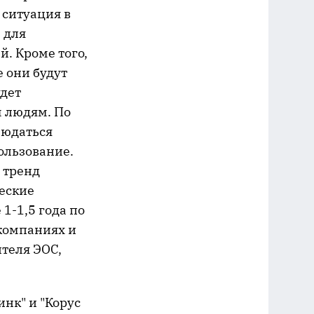
 ситуация в
и для
. Кроме того,
 они будут
удет
м людям. По
людаться
ользование.
 тренд
еские
1-1,5 года по
компаниях и
ителя ЭОС,
нк" и "Корус