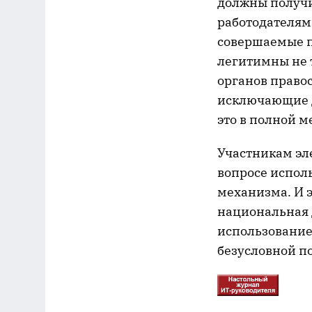
должны получи
работодателями
совершаемые п
легитимны не т
органов правос
исключающие д
это в полной 
Участникам эле
вопросе испол
механизма. И 
национальная 
использование
безусловной п