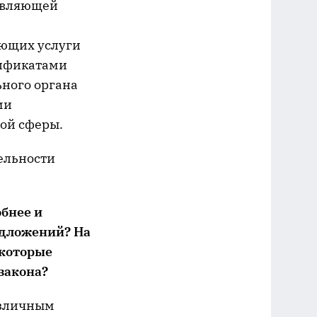
тавляющей
ающих услуги
тификатами
ного органа
ми
ой сферы.
тельности
обнее и
едложений? На
 которые
закона?
азличным