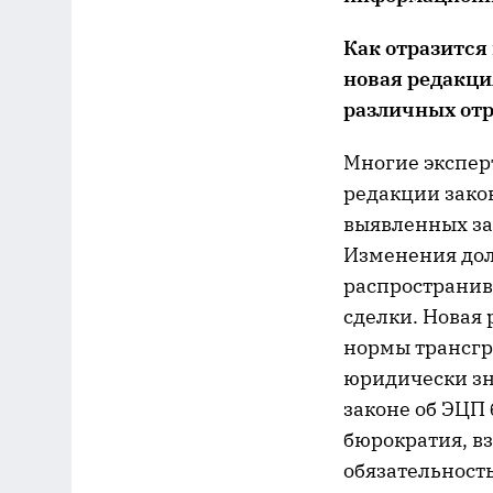
Как отразится
новая редакци
различных отр
Многие эксперт
редакции зако
выявленных за 
Изменения дол
распространив
сделки. Новая
нормы трансгр
юридически з
законе об ЭЦП 
бюрократия, в
обязательност