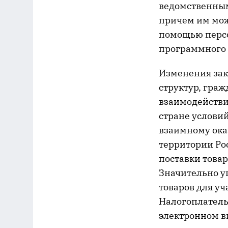
ведомственным
причем им можн
помощью персо
программного о
Изменения зак
структур, граж
взаимодействи
стране услови
взаимному ока
территории Ро
поставки това
Значительно у
товаров для у
Налогоплатель
электронном ви