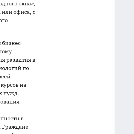
дного окна»,
 или офиса, с
ого
 бизнес-
нному
я развития в
нологий по
всей
нкурсов на
х нужд.
рования
нности в
. Граждане