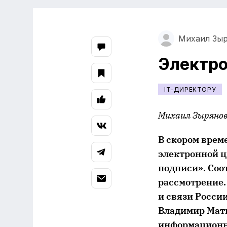
Михаил Зы
Электро
IT-ДИРЕКТОРУ
Михаил Зыряно
В скором врем
электронной ц
подписи». Соо
рассмотрение.
и связи Росси
Владимир Матю
информационн