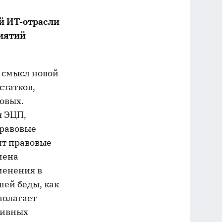
й ИТ-отрасли
риятий
о смысл новой
статков,
новых.
я ЭЦП,
правовые
ит правовые
мена
менения в
шей беды, как
полагает
тивных