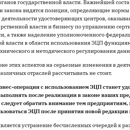
рганов государственной власти. Важнейшей сос
и закона видятся позиции, определяющие нормы
 деятельности удостоверяющих центров, оказыв
арственной власти и бизнесу по управлению сер
и, а также наделение уполномоченного федераль
й власти в области использования ЭЦП функция
хнического и методического регулирования данн
коне этих аспектов на серьезные изменения в дея
азличных отраслей рассчитывать не стоит.
изнес-операции с использованием ЭЦП станет уд
ыполнять после реализации в законе ваших пр
 следует обратить внимание тем предприятиям,
льзоваться ЭЦП после принятия новой редакции 
вляется устранение бесчисленных очередей к р