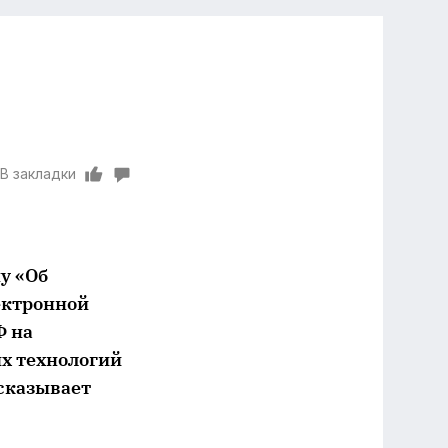
В закладки
у «Об
ектронной
Ф на
х технологий
ссказывает