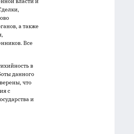
енной власти и
Сделки,
ово
ганов, а также
я,
нников. Все
тихийность в
боты данного
верены, что
ия с
осударства и