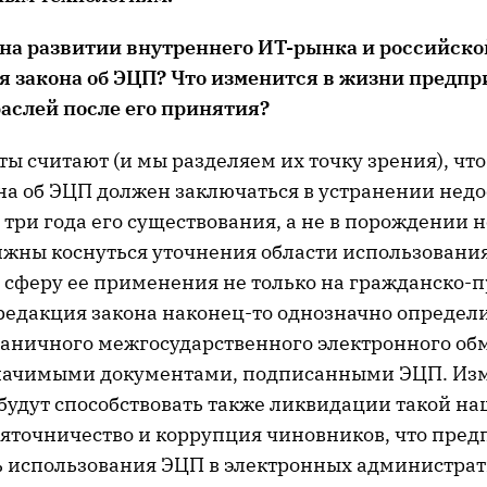
 на развитии внутреннего ИТ-рынка и российско
я закона об ЭЦП? Что изменится в жизни предп
аслей после его принятия?
ы считают (и мы разделяем их точку зрения), чт
на об ЭЦП должен заключаться в устранении недо
три года его существования, а не в порождении 
жны коснуться уточнения области использовани
 сферу ее применения не только на гражданско-
 редакция закона наконец-то однозначно определ
аничного межгосударственного электронного об
начимыми документами, подписанными ЭЦП. Из
будут способствовать также ликвидации такой на
зяточничество и коррупция чиновников, что пред
ь использования ЭЦП в электронных администра