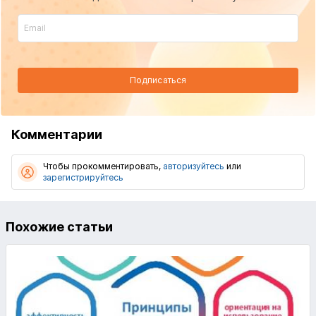
и пути их преодоления
Подписаться
Комментарии
Чтобы прокомментировать,
авторизуйтесь
или
зарегистрируйтесь
Уже сейчас госорганы и органы местного самоуправления
могут внедрить электронный архив «под ключ»,
но не спешат это делать. На то есть причины:
Похожие статьи
Прежде чем внедрить электронный архив, требуется
поэтапное изменение нормативной базы
и регламентных работ на всех уровнях власти, а это
длительная процедура.