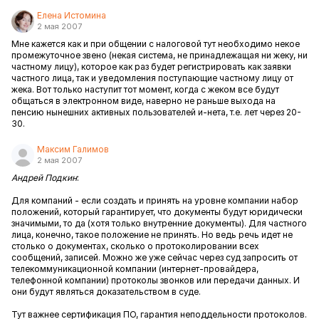
Елена Истомина
2 мая 2007
Мне кажется как и при общении с налоговой тут необходимо некое
промежуточное звено (некая система, не принадлежащая ни жеку, ни
частному лицу), которое как раз будет регистрировать как заявки
частного лица, так и уведомления поступающие частному лицу от
жека. Вот только наступит тот момент, когда с жеком все будут
общаться в электронном виде, наверно не раньше выхода на
пенсию нынешних активных пользователей и-нета, т.е. лет через 20-
30.
Максим Галимов
2 мая 2007
Андрей Подкин
:
Для компаний - если создать и принять на уровне компании набор
положений, который гарантирует, что документы будут юридически
значимыми, то да (хотя только внутренние документы). Для частного
лица, конечно, такое положение не принять. Но ведь речь идет не
столько о документах, сколько о протоколировании всех
сообщений, записей. Можно же уже сейчас через суд запросить от
телекоммуникационной компании (интернет-провайдера,
телефонной компании) протоколы звонков или передачи данных. И
они будут являться доказательством в суде.
Тут важнее сертификация ПО, гарантия неподдельности протоколов.