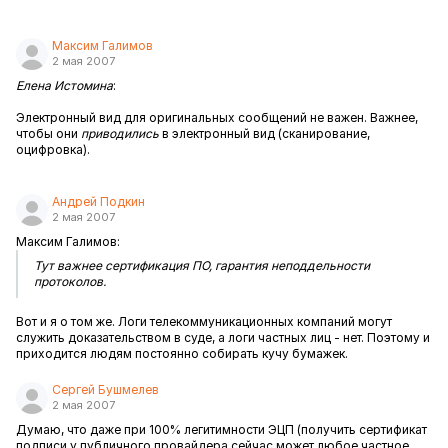
Максим Галимов
2 мая 2007
Елена Истомина
:
Электронный вид для оригинальных сообщений не важен. Важнее,
чтобы они
приводились
в электронный вид (сканирование,
оцифровка).
Андрей Подкин
2 мая 2007
Максим Галимов:
Тут важнее сертификация ПО, гарантия неподдельности
протоколов.
Вот и я о том же. Логи телекоммуникационных компаний могут
служить доказательством в суде, а логи частных лиц - нет. Поэтому и
приходится людям постоянно собирать кучу бумажек.
Сергей Бушмелев
2 мая 2007
Думаю, что даже при 100% легитимности ЭЦП (получить сертификат
подписи у публичного провайдера сейчас может любое частное