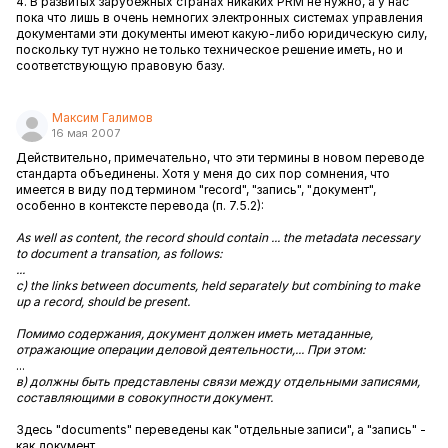
4. В развитых зарубежных странах никаких PRM не нужно, а у нас
пока что лишь в очень немногих электронных системах управления
документами эти документы имеют какую-либо юридическую силу,
поскольку тут нужно не только техническое решение иметь, но и
соответствующую правовую базу.
Максим Галимов
16 мая 2007
Действительно, примечательно, что эти термины в новом переводе
стандарта объединены. Хотя у меня до сих пор сомнения, что
имеется в виду под термином "record", "запись", "документ",
особенно в контексте перевода (п. 7.5.2):
As well as content, the record should contain ... the metadata necessary
to document a transation, as follows:
...
c) the links between documents, held separately but combining to make
up a record, should be present.
Помимо содержания, документ должен иметь метаданные,
отражающие операции деловой деятельности,... При этом:
...
в) должны быть представлены связи между отдельными записями,
составляющими в совокупности документ.
Здесь "documents" переведены как "отдельные записи", а "запись" -
как документ...