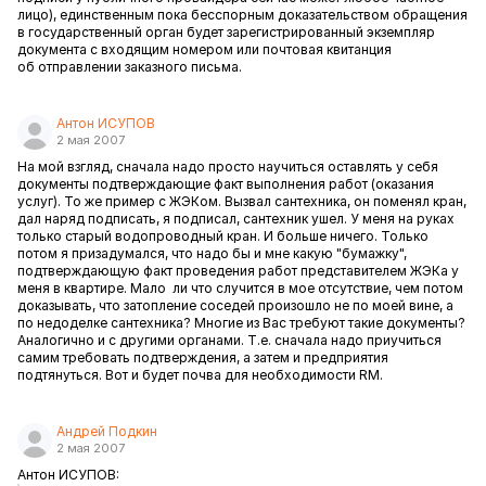
лицо), единственным пока бесспорным доказательством обращения
в государственный орган будет зарегистрированный экземпляр
документа с входящим номером или почтовая квитанция
об отправлении заказного письма.
Антон ИСУПОВ
2 мая 2007
На мой взгляд, сначала надо просто научиться оставлять у себя
документы подтверждающие факт выполнения работ (оказания
услуг). То же пример с ЖЭКом. Вызвал сантехника, он поменял кран,
дал наряд подписать, я подписал, сантехник ушел. У меня на руках
только старый водопроводный кран. И больше ничего. Только
потом я призадумался, что надо бы и мне какую "бумажку",
подтверждающую факт проведения работ представителем ЖЭКа у
меня в квартире. Мало ли что случится в мое отсутствие, чем потом
доказывать, что затопление соседей произошло не по моей вине, а
по недоделке сантехника? Многие из Вас требуют такие документы?
Аналогично и с другими органами. Т.е. сначала надо приучиться
самим требовать подтверждения, а затем и предприятия
подтянуться. Вот и будет почва для необходимости RM.
Андрей Подкин
2 мая 2007
Антон ИСУПОВ: