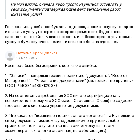
На мой взгляд, сначала надо просто научиться оставлять у
себя документы подтверждающие факт выполнения работ
(оказания услуг).
Если хранить у себя все бумаги, подтверждающие покупку товаров
и оказание услуг, то через некоторое время в них будет очень
сложно что-то найти. А шанс потерять или безвозвратно уничтожить
нужную бумажку очень велик - и никакого бэкапа здесь нет.
Наталья Храмцовская
16 мая 2007
Нееплохо было бы исправить кое-какие ошибки:
1. "Записи" - неверный термин. правильно "документы". "Records
Management" = "Управление документами" (см. только что принятый
ГОСТ Р ИСО 15489-1:2007)
2. На соответствие требования SOX ничего сертифицировать
невозможно. потому что SOX (закон Сарбейнса-Оксли) не содеожит
требований к системам управления документами.
3. Что касается "незащищенности частного человека" - а Вы пошлите
свои документы письмом с уведомлением о вручении, либо
придите лично и получите в канцелярии отметку на вторгм
экземпляре. Технология старинная, но работающая :)