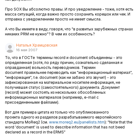
Про SOX Вы абсолютно правы. И про уведомление - тоже, хотя есть
масса ситуаций, когда важно просто сохранить корешок или чек. И
отправка с уведомлением просто не имеет смысла.
А что Вы имеете в виду, говоря
, что "в развитых зарубежных странах
никаких PRM не нужно"? В чем их особенность?
Наталья Храмцовская
16 мая 2007
То, что в ГОСТе термины record и document объединены - это
определенная (хотя, по ряду причин, сознательно сделанная и
оправданная) вольность переводчиков. Термин
document правильнее переводить как "информационный материал",
"информация", т.е. document (как ни забано это звучит) - это
зафиксированная на материальном носителе информация, не
получившая статус (самостоятельного) документа. Документ
(record) может состоять из нескольких обособленных
информационных материалов (например, e-mail с
присоединенными файлами).
Вот для примера цитата из только что опубликованного
проекта одного из разделов разрабатываемого европейского
стандарта MoReq2 (см.
www.moreq2.eu/panellists.htm
): "Note that the
word 'document' is used to describe information that has not beed
declared as a record in the ERMS"