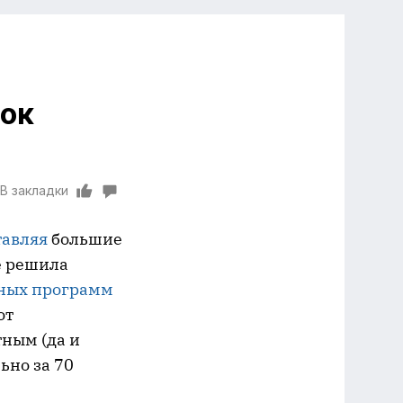
ток
В закладки
тавляя
большие
e решила
ных программ
от
тным (да и
ьно за 70