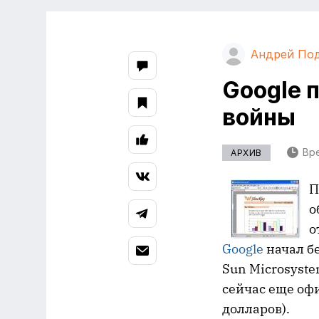
Андрей По
Google п
войны
Вре
АРХИВ
П
о
о
Google
начал бе
Sun Microsyste
сейчас еще о
долларов).