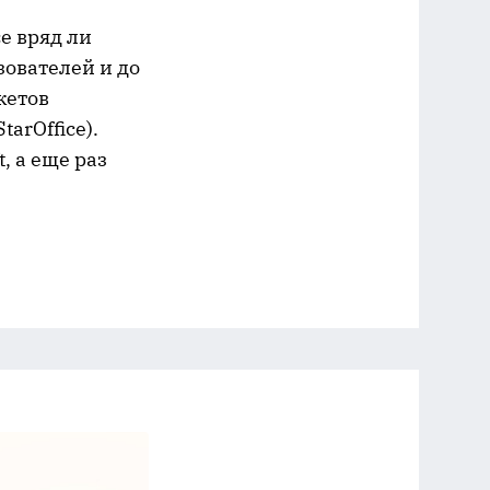
ce вряд ли
зователей и до
кетов
tarOffice).
, а еще раз