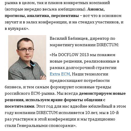
рынка в целом, так и планов конкретных компаний
(которые нередко весьма амбициозны).
Анонсы,
прогнозы, аналитика, перспективы
– вот что в основном
звучит и в залах конференции, и на стендах участников, и
в кулуарах».
Василий Бабинцев, директор по
маркетингу компании DIRECTUM:
«На DOCFLOW 2013 мы покажем
новые решения, реализованные в
рамках долгосрочной стратегии
Extra ECM
, Наши технологии
предвосхищают потребности
бизнеса, и тем самым формируют основные тренды
российского ЕСМ-рынка. Мы всегда
демонстрируем новые
решения, используем яркие форматы общения с
посетителями
. Этот год для нас вдвойне юбилейный в этом
году компании DIRECTUM исполняется 10 лет, мы в 10-й
раз участвуем в этой конференции и мы традиционно
стали Генеральными спонсорами».