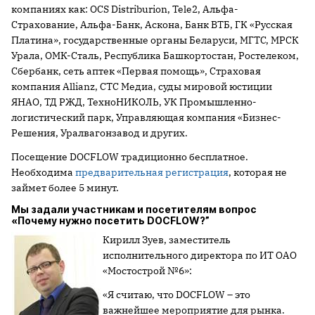
компаниях как: OCS Distriburion, Tele2, Альфа-
Cтрахование, Альфа-Банк, Аскона, Банк ВТБ, ГК «Русская
Платина», государственные органы Беларуси, МГТС, МРСК
Урала, ОМК-Сталь, Республика Башкортостан, Ростелеком,
Сбербанк, сеть аптек «Первая помощь», Страховая
компания Allianz, СТС Медиа, суды мировой юстиции
ЯНАО, ТД РЖД, ТехноНИКОЛЬ, УК Промышленно-
логистический парк, Управляющая компания «Бизнес-
Решения, Уралвагонзавод и других.
Посещение DOCFLOW традиционно бесплатное.
Необходима
предварительная регистрация
, которая не
займет более 5 минут.
Мы задали участникам и посетителям вопрос
«Почему нужно посетить DOCFLOW?”
Кирилл Зуев, заместитель
исполнительного директора по ИТ ОАО
«Мостострой №6»:
«Я считаю, что DOCFLOW – это
важнейшее мероприятие для рынка.