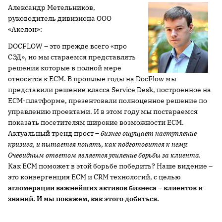
Александр Метельников,
руководитель дивизиона ООО
«Акелон»:
DOCFLOW – это прежде всего «про
СЭД», но мы стараемся представлять
решения которые в полной мере
относятся к ECM. В прошлые годы на DocFlow мы
представили решение класса Service Desk, построенное на
ECM-платформе, презентовали полноценное решение по
управлению проектами. И в этом году мы постараемся
показать посетителям широкие возможности ECM.
Актуальный тренд прост –
бизнес ощущает наступление
кризиса, и пытается понять, как подготовится к нему.
Очевидным ответом является усиление борьбы за клиента.
Как ECM поможет в этой борьбе победить? Наше видение –
это конвергенция ECM и CRM технологий, с целью
агломерации важнейших активов бизнеса – клиентов и
знаний. И мы покажем, как этого добиться.